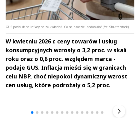
GUS podał dane inflacyjne za kwiecień. Co najbardziej podrożało? (fot. Shutterstock)
W kwietniu 2026 r. ceny towarów i usług
konsumpcyjnych wzrosły o 3,2 proc. w skali
roku oraz o 0,6 proc. względem marca -
podaje GUS. Inflacja mieści się w granicach
celu NBP, choć niepokoi dynamiczny wzrost
cen usług, które podrożały o 5,2 proc.
Andrzej i Marta Sterniccy
Marta i 
▶