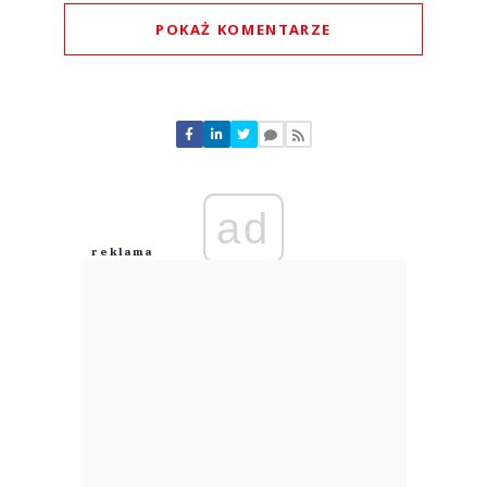
POKAŻ KOMENTARZE
Komentarze (
0
)
Nie znaleziono komentarzy
Zostaw swoje komentarze
Imię (Wymagane)
ad
Anuluj
Prześlij komentarz