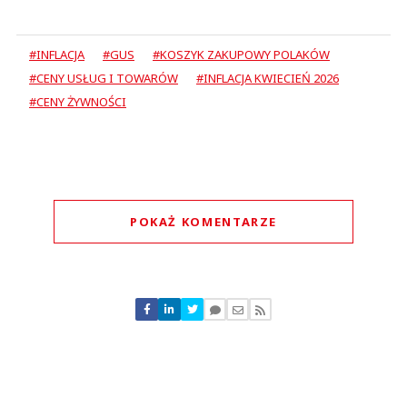
#INFLACJA
#GUS
#KOSZYK ZAKUPOWY POLAKÓW
#CENY USŁUG I TOWARÓW
#INFLACJA KWIECIEŃ 2026
#CENY ŻYWNOŚCI
POKAŻ KOMENTARZE
Komentarze (
0
)
Nie znaleziono komentarzy
Zostaw swoje komentarze
Imię (Wymagane)
Anuluj