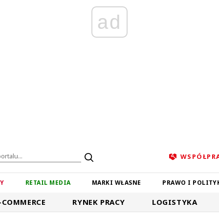
ad
WSPÓŁPR
ZY
RETAIL MEDIA
MARKI WŁASNE
PRAWO I POLITY
-COMMERCE
RYNEK PRACY
LOGISTYKA