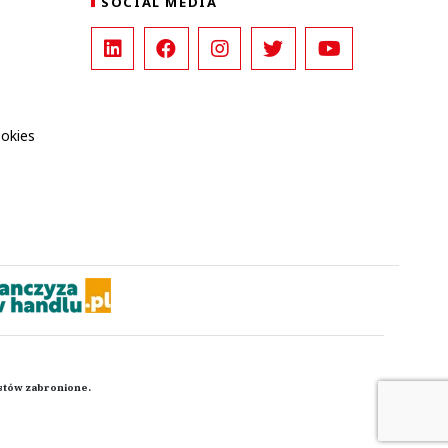
SOCIAL MEDIA
ookies
kstów zabronione.