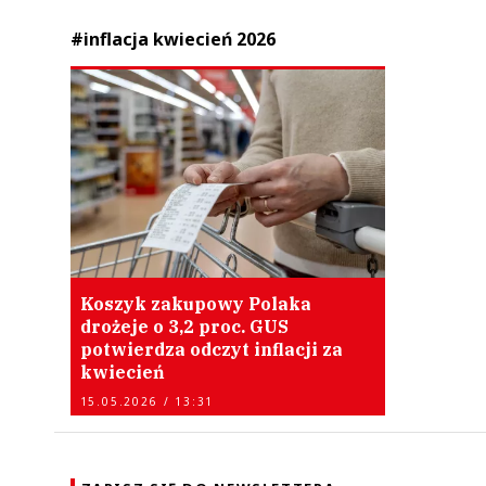
#inflacja kwiecień 2026
Koszyk zakupowy Polaka
drożeje o 3,2 proc. GUS
potwierdza odczyt inflacji za
kwiecień
15.05.2026 / 13:31