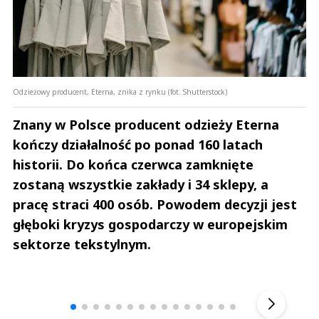
Odzieżowy producent, Eterna, znika z rynku (fot. Shutterstock)
Znany w Polsce producent odzieży Eterna
kończy działalność po ponad 160 latach
historii. Do końca czerwca zamknięte
zostaną wszystkie zakłady i 34 sklepy, a
pracę straci 400 osób. Powodem decyzji jest
głęboki kryzys gospodarczy w europejskim
sektorze tekstylnym.
Andrzej i Marta Sterniccy
Marta i 
▶