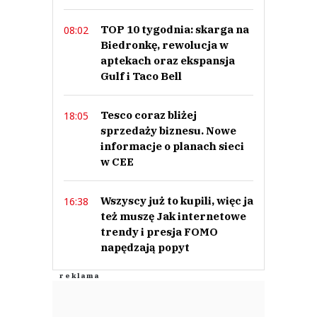
TOP 10 tygodnia: skarga na
08:02
Biedronkę, rewolucja w
aptekach oraz ekspansja
Gulf i Taco Bell
Tesco coraz bliżej
18:05
sprzedaży biznesu. Nowe
informacje o planach sieci
w CEE
Wszyscy już to kupili, więc ja
16:38
też muszę Jak internetowe
trendy i presja FOMO
napędzają popyt