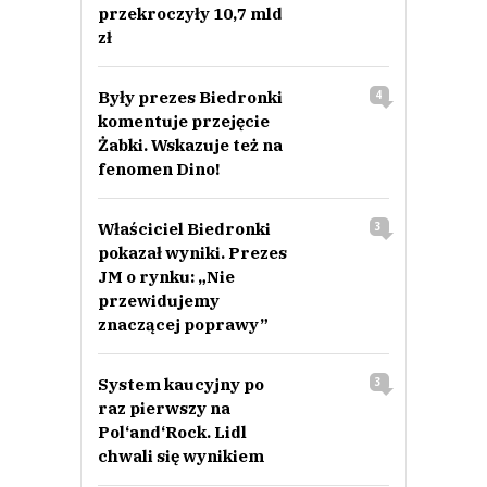
przekroczyły 10,7 mld
zł
Były prezes Biedronki
4
komentuje przejęcie
Żabki. Wskazuje też na
fenomen Dino!
Właściciel Biedronki
3
pokazał wyniki. Prezes
JM o rynku: „Nie
przewidujemy
znaczącej poprawy”
System kaucyjny po
3
raz pierwszy na
Pol‘and‘Rock. Lidl
chwali się wynikiem