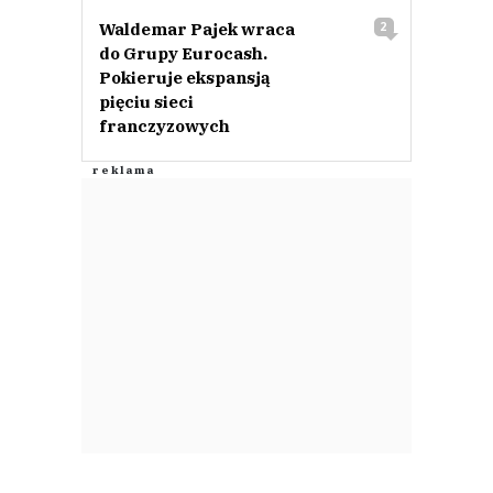
Waldemar Pajek wraca
2
do Grupy Eurocash.
Pokieruje ekspansją
pięciu sieci
franczyzowych