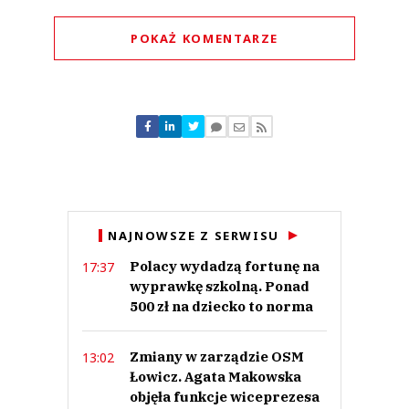
POKAŻ KOMENTARZE
Komentarze (
0
)
Nie znaleziono komentarzy
Zostaw swoje komentarze
Imię (Wymagane)
Anuluj
NAJNOWSZE Z SERWISU
Prześlij komentarz
Polacy wydadzą fortunę na
17:37
wyprawkę szkolną. Ponad
500 zł na dziecko to norma
Zmiany w zarządzie OSM
13:02
Łowicz. Agata Makowska
objęła funkcje wiceprezesa