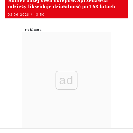
Koniec dużej sieci sklepów. Sprzedawca
odzieży likwiduje działalność po 163 latach
02.06.2026 / 13:50
ad