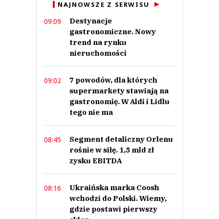
NAJNOWSZE Z SERWISU
Prześlij komentarz
Destynacje
09:09
gastronomiczne. Nowy
trend na rynku
nieruchomości
7 powodów, dla których
09:02
supermarkety stawiają na
gastronomię. W Aldi i Lidlu
tego nie ma
Segment detaliczny Orlenu
08:45
rośnie w siłę. 1,5 mld zł
zysku EBITDA
Ukraińska marka Coosh
08:16
wchodzi do Polski. Wiemy,
gdzie postawi pierwszy