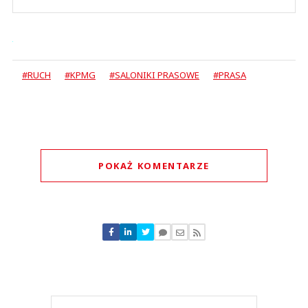
#RUCH
#KPMG
#SALONIKI PRASOWE
#PRASA
POKAŻ KOMENTARZE
Komentarze (
0
)
Nie znaleziono komentarzy
Zostaw swoje komentarze
Imię (Wymagane)
Anuluj