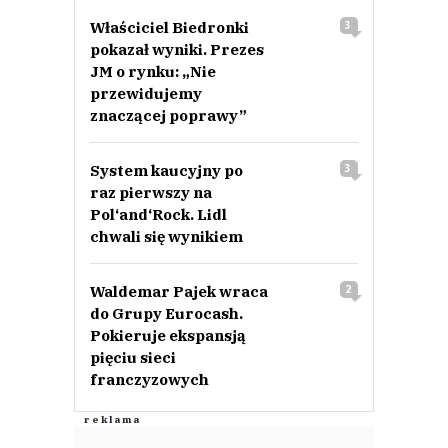
Właściciel Biedronki
3
pokazał wyniki. Prezes
JM o rynku: „Nie
przewidujemy
znaczącej poprawy”
System kaucyjny po
3
raz pierwszy na
Pol‘and‘Rock. Lidl
chwali się wynikiem
Waldemar Pajek wraca
2
do Grupy Eurocash.
Pokieruje ekspansją
pięciu sieci
franczyzowych