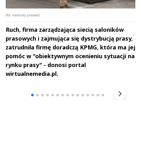
(fot. materiały prasowe)
Ruch, firma zarządzająca siecią saloników
prasowych i zajmująca się dystrybucją prasy,
zatrudniła firmę doradczą KPMG, która ma jej
pomóc w "obiektywnym ocenieniu sytuacji na
rynku prasy" - donosi portal
wirtualnemedia.pl.
Andrzej i Marta Sterniccy
Marta i 
▶