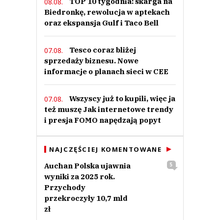
TOP 10 tygodnia: skarga na
08.08.
Biedronkę, rewolucja w aptekach
oraz ekspansja Gulf i Taco Bell
Tesco coraz bliżej
07.08.
sprzedaży biznesu. Nowe
informacje o planach sieci w CEE
Wszyscy już to kupili, więc ja
07.08.
też muszę Jak internetowe trendy
i presja FOMO napędzają popyt
NAJCZĘŚCIEJ KOMENTOWANE
Auchan Polska ujawnia
5
wyniki za 2025 rok.
Przychody
przekroczyły 10,7 mld
zł