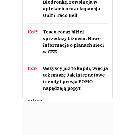
Biedronkę, rewolucja w
kupiec
aptekach oraz ekspansja
21.03.2018 / 22:54
Gulf i Taco Bell
This comment was minimized by the moderator on the site
Ta smutna wiadomość bardzo nas poruszyła
Tesco coraz bliżej
18:05
kupiec
Odpowiedz
sprzedaży biznesu. Nowe
informacje o planach sieci
0
w CEE
0
Wszyscy już to kupili, więc ja
16:38
Nie znaleziono komentarzy
Zostaw swoje komentarze
też muszę Jak internetowe
Imię (Wymagane)
trendy i presja FOMO
napędzają popyt
Anuluj
Prześlij komentarz