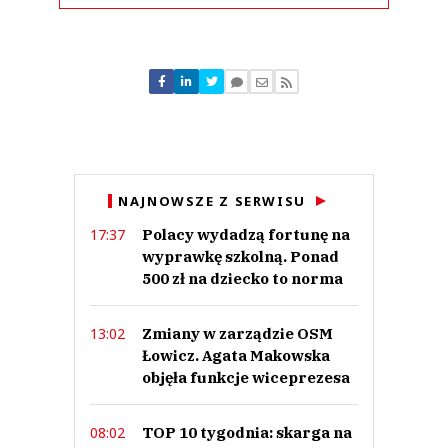
Komentarze (
2
)
Tosia TV
20.02.2019 / 19:46
NAJNOWSZE Z SERWISU
This comment was minimized by the moderator on the site
Polacy wydadzą fortunę na
17:37
Trzeba ją ożywić
wyprawkę szkolną. Ponad
Tosia TV
Odpowiedz
500 zł na dziecko to norma
0
Zmiany w zarządzie OSM
13:02
0
Łowicz. Agata Makowska
objęła funkcje wiceprezesa
TOP 10 tygodnia: skarga na
08:02