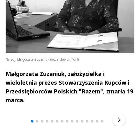
Na zdj. Małgorzata Zuzaniuk (fot. archiwum WH)
Małgorzata Zuzaniuk, założycielka i
wieloletnia prezes Stowarzyszenia Kupców i
Przedsiębiorców Polskich "Razem", zmarła 19
marca.
Andrzej i Marta Sterniccy
Marta i 
▶