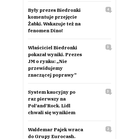
Były prezes Biedronki
4
komentuje przejęcie
Żabki. Wskazuje też na
fenomen Dino!
Właściciel Biedronki
3
pokazał wyniki. Prezes
JM o rynku: „Nie
przewidujemy
znaczącej poprawy”
System kaucyjny po
3
raz pierwszy na
Pol‘and‘Rock. Lidl
chwali się wynikiem
Waldemar Pajek wraca
2
do Grupy Eurocash.