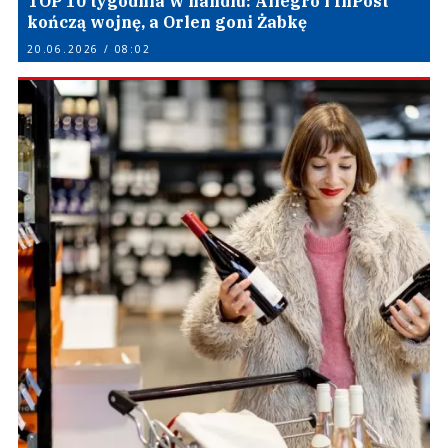
TOP 10 tygodnia w handlu: Allegro i InPost
kończą wojnę, a Orlen goni Żabkę
20.06.2026 / 08:02