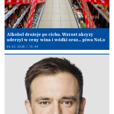
Alkohol drożeje po cichu. Wzrost akcyzy
uderzył w ceny wina i wódki oraz... piwa NoLo
06.02.2026 / 15:44