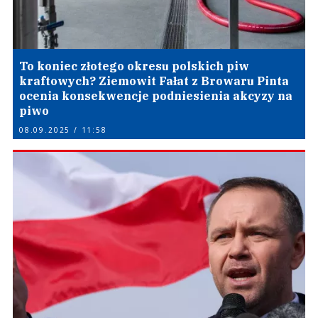
To koniec złotego okresu polskich piw
kraftowych? Ziemowit Fałat z Browaru Pinta
ocenia konsekwencje podniesienia akcyzy na
piwo
08.09.2025 / 11:58