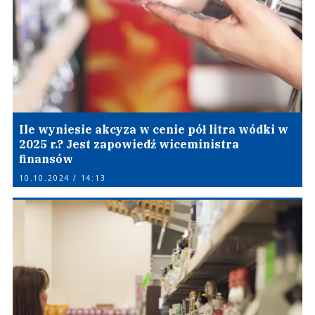
Ile wyniesie akcyza w cenie pół litra wódki w
2025 r.? Jest zapowiedź wiceministra
finansów
10.10.2024 / 14:13