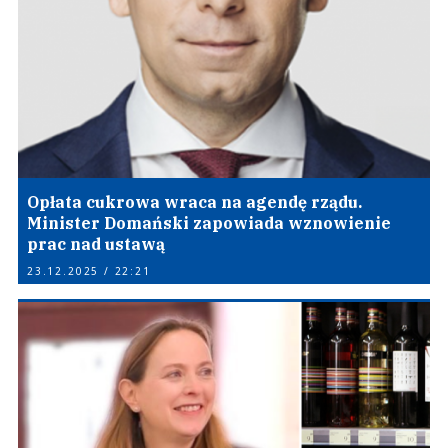
Opłata cukrowa wraca na agendę rządu.
Minister Domański zapowiada wznowienie
prac nad ustawą
23.12.2025 / 22:21