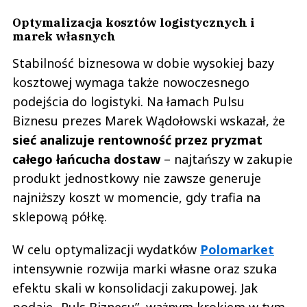
Optymalizacja kosztów logistycznych i
marek własnych
Stabilność biznesowa w dobie wysokiej bazy
kosztowej wymaga także nowoczesnego
podejścia do logistyki. Na łamach Pulsu
Biznesu prezes Marek Wądołowski wskazał, że
sieć analizuje rentowność przez pryzmat
całego łańcucha dostaw
– najtańszy w zakupie
produkt jednostkowy nie zawsze generuje
najniższy koszt w momencie, gdy trafia na
sklepową półkę.
W celu optymalizacji wydatków
Polomarket
intensywnie rozwija marki własne oraz szuka
efektu skali w konsolidacji zakupowej. Jak
podaje „Puls Biznesu”, ważnym krokiem w tym