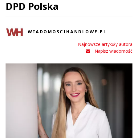
DPD Polska
0
WIADOMOSCIHANDLOWE.PL
Maciek
Najnowsze artykuły autora
08.07.2026 / 00:25
Napisz wiadomość
This comment was minimized by the moderator on the site
Szefostwo firmy zapomniało podstawowej kwestii ... Sklep nie będzie
funkcjonował bez personelu a oni płacą grosze i niedoceniaja
pracowników.
Maciek
Odpowiedz
0
0
Nie znaleziono komentarzy
Zostaw swoje komentarze
Imię (Wymagane)