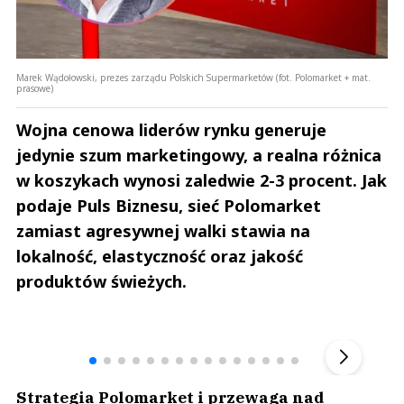
Marek Wądołowski, prezes zarządu Polskich Supermarketów (fot. Polomarket + mat.
prasowe)
Wojna cenowa liderów rynku generuje
jedynie szum marketingowy, a realna różnica
w koszykach wynosi zaledwie 2-3 procent. Jak
podaje Puls Biznesu, sieć Polomarket
zamiast agresywnej walki stawia na
lokalność, elastyczność oraz jakość
produktów świeżych.
Andrzej i Marta Sterniccy
Marta i 
▶
Strategia Polomarket i przewaga nad