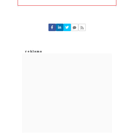
Komentarze (
0
)
Nie znaleziono komentarzy
Zostaw swoje komentarze
Imię (Wymagane)
Anuluj
Prześlij komentarz