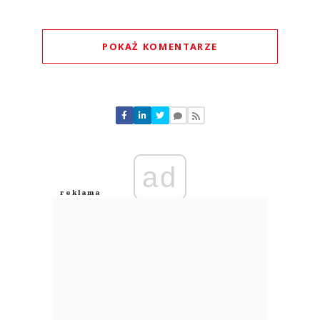
POKAŻ KOMENTARZE
Komentarze (
0
)
Nie znaleziono komentarzy
Zostaw swoje komentarze
Imię (Wymagane)
ad
Anuluj
Prześlij komentarz