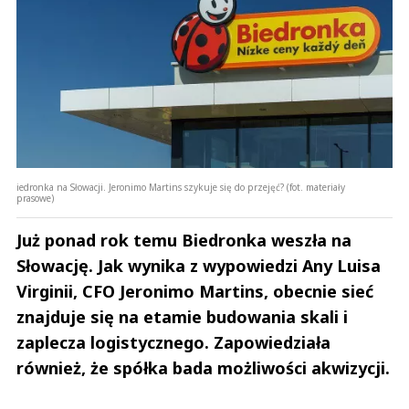
iedronka na Słowacji. Jeronimo Martins szykuje się do przejęć? (fot. materiały
prasowe)
Już ponad rok temu Biedronka weszła na
Słowację. Jak wynika z wypowiedzi Any Luisa
Virginii, CFO Jeronimo Martins, obecnie sieć
znajduje się na etamie budowania skali i
zaplecza logistycznego. Zapowiedziała
również, że spółka bada możliwości akwizycji.