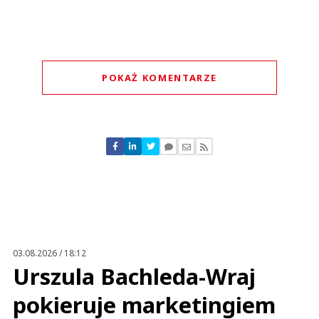
POKAŻ KOMENTARZE
Komentarze (
2
)
Franz
08.07.2026 / 08:57
This comment was minimized by the moderator on the site
03.08.2026 / 18:12
Ten Polo Markecik to jeszcze dyszy ???
Urszula Bachleda-Wraj
Franz
Odpowiedz
pokieruje marketingiem
0