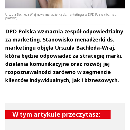
Anuluj
Urszula Bachleda-Wraj nową menadżerką ds. marketingu w DPD Polska (fot. mat,
prasowe)
Prześlij komentarz
DPD Polska wzmacnia zespół odpowiedzialny
za marketing. Stanowisko menadżerki ds.
marketingu objęła Urszula Bachleda-Wraj,
która będzie odpowiadać za strategię marki,
działania komunikacyjne oraz rozwój jej
rozpoznawalności zarówno w segmencie
klientów indywidualnych, jak i biznesowych.
W tym artykule przeczytasz: