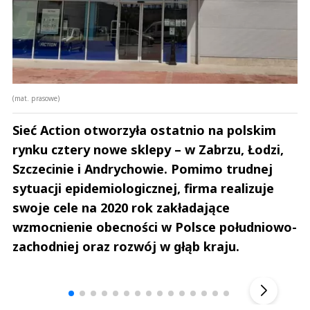
(mat. prasowe)
Sieć Action otworzyła ostatnio na polskim
rynku cztery nowe sklepy – w Zabrzu, Łodzi,
Szczecinie i Andrychowie. Pomimo trudnej
sytuacji epidemiologicznej, firma realizuje
swoje cele na 2020 rok zakładające
wzmocnienie obecności w Polsce południowo-
zachodniej oraz rozwój w głąb kraju.
Andrzej i Marta Sterniccy
Marta i 
▶