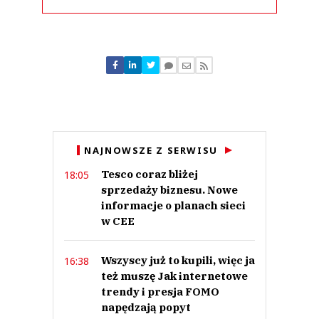
Komentarze (
0
)
Nie znaleziono komentarzy
Zostaw swoje komentarze
Imię (Wymagane)
Anuluj
NAJNOWSZE Z SERWISU
Prześlij komentarz
Tesco coraz bliżej
18:05
sprzedaży biznesu. Nowe
informacje o planach sieci
w CEE
Wszyscy już to kupili, więc ja
16:38
też muszę Jak internetowe
trendy i presja FOMO
napędzają popyt