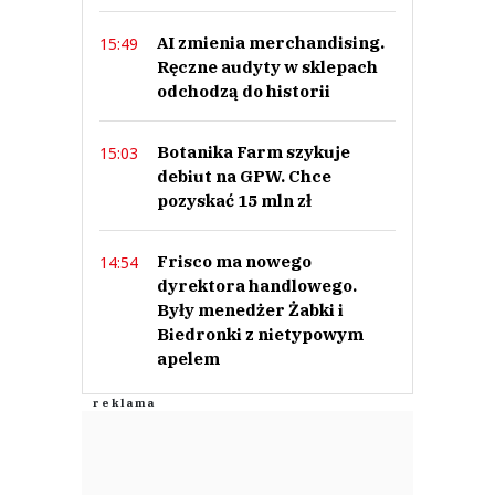
AI zmienia merchandising.
15:49
Ręczne audyty w sklepach
odchodzą do historii
Botanika Farm szykuje
15:03
debiut na GPW. Chce
pozyskać 15 mln zł
Frisco ma nowego
14:54
dyrektora handlowego.
Były menedżer Żabki i
Biedronki z nietypowym
apelem