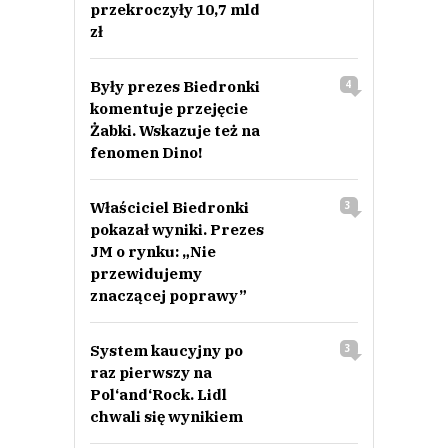
przekroczyły 10,7 mld
zł
Były prezes Biedronki
4
komentuje przejęcie
Żabki. Wskazuje też na
fenomen Dino!
Właściciel Biedronki
3
pokazał wyniki. Prezes
JM o rynku: „Nie
przewidujemy
znaczącej poprawy”
System kaucyjny po
3
raz pierwszy na
Pol‘and‘Rock. Lidl
chwali się wynikiem