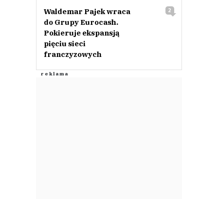
Waldemar Pajek wraca
2
do Grupy Eurocash.
Pokieruje ekspansją
pięciu sieci
franczyzowych