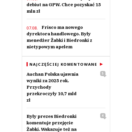
debiut na GPW. Chce pozyskać 15
mln zł
Frisco ma nowego
07.08.
dyrektora handlowego. Były
menedżer Żabki i Biedronki z
nietypowym apelem
NAJCZĘŚCIEJ KOMENTOWANE
Auchan Polska ujawnia
5
wyniki za 2025 rok.
Przychody
przekroczyły 10,7 mld
zł
Były prezes Biedronki
4
komentuje przejęcie
Żabki. Wskazuje też na