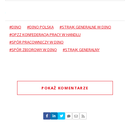
#DINO
#DINO POLSKA
#STRAJK GENERALNE W DINO
#OPZZ KONFEDERACJA PRACY W HANDLU
#SPÓR PRACOWNICZY W DINO
#SPÓR ZBIOROWY W DINO
#STRAJK GENERALNY
POKAŻ KOMENTARZE
Komentarze (
0
)
Nie znaleziono komentarzy
Zostaw swoje komentarze
Imię (Wymagane)