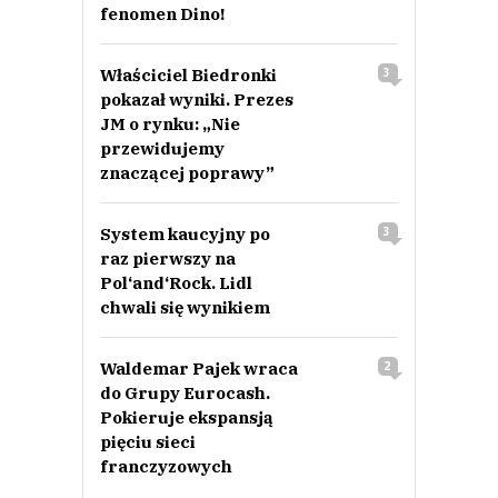
fenomen Dino!
Właściciel Biedronki
3
pokazał wyniki. Prezes
JM o rynku: „Nie
przewidujemy
znaczącej poprawy”
System kaucyjny po
3
raz pierwszy na
Pol‘and‘Rock. Lidl
chwali się wynikiem
Waldemar Pajek wraca
2
do Grupy Eurocash.
Pokieruje ekspansją
pięciu sieci
franczyzowych