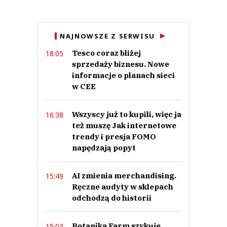
Anuluj
NAJNOWSZE Z SERWISU
Prześlij komentarz
Tesco coraz bliżej
18:05
sprzedaży biznesu. Nowe
informacje o planach sieci
w CEE
Wszyscy już to kupili, więc ja
16:38
też muszę Jak internetowe
trendy i presja FOMO
napędzają popyt
AI zmienia merchandising.
15:49
Ręczne audyty w sklepach
odchodzą do historii
Botanika Farm szykuje
15:03