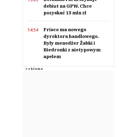
debiut na GPW. Chce
pozyskać 15 mln zł
Frisco ma nowego
14:54
dyrektora handlowego.
Były menedżer Żabki i
Biedronki z nietypowym
apelem