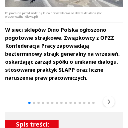
Po proteście przed siedzibą Dino przyszedł czas na dalsze działania (fot.
wiadomoscihandlowe.pl)
W sieci sklepów Dino Polska ogłoszono
pogotowie strajkowe. Związkowcy z OPZZ
Konfederacja Pracy zapowiadają
bezterminowy strajk generalny na wrzesień,
oskarżając zarząd spółki o unikanie dialogu,
stosowanie praktyk SLAPP oraz liczne
naruszenia praw pracowniczych.
Andrzej i Marta Sterniccy
Marta i 
▶
Spis treści: