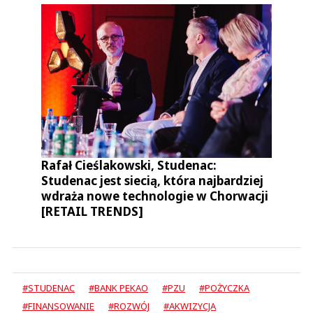
Rafał Cieślakowski, Studenac:
Studenac jest siecią, która najbardziej
wdraża nowe technologie w Chorwacji
[RETAIL TRENDS]
#STUDENAC
#BANK PEKAO
#PZU
#POŻYCZKA
#FINANSOWANIE
#ROZWÓJ
#AKWIZYCJA