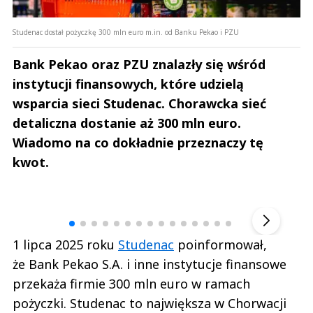
Studenac dostał pożyczkę 300 mln euro m.in. od Banku Pekao i PZU
Bank Pekao oraz PZU znalazły się wśród
instytucji finansowych, które udzielą
wsparcia sieci Studenac. Chorawcka sieć
detaliczna dostanie aż 300 mln euro.
Wiadomo na co dokładnie przeznaczy tę
kwot.
Andrzej i Marta Sterniccy
Marta i 
▶
1 lipca 2025 roku
Studenac
poinformował,
że Bank Pekao S.A. i inne instytucje finansowe
przekaża firmie 300 mln euro w ramach
pożyczki. Studenac to największa w Chorwacji