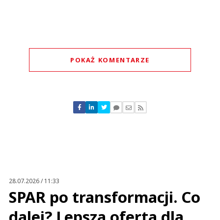
POKAŻ KOMENTARZE
Komentarze (
0
)
Nie znaleziono komentarzy
Zostaw swoje komentarze
Imię (Wymagane)
Anuluj
Prześlij komentarz
28.07.2026 / 11:33
SPAR po transformacji. Co
dalej? Lepsza oferta dla