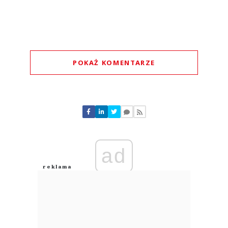
POKAŻ KOMENTARZE
Komentarze (
1
)
ad
Jeśli ekspansja
28.07.2026 / 20:32
This comment was minimized by the moderator on the site
to Robert Krzak, rozwijał PiP.
Jeśli ekspansja
Odpowiedz
0