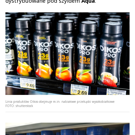
dystrybuowane pod szyldem
Aqua
.
Linia produktów Oikos obejmuje m.in. nabiałowe przekąski wysokobiałkowe
FOTO:
shutterstock