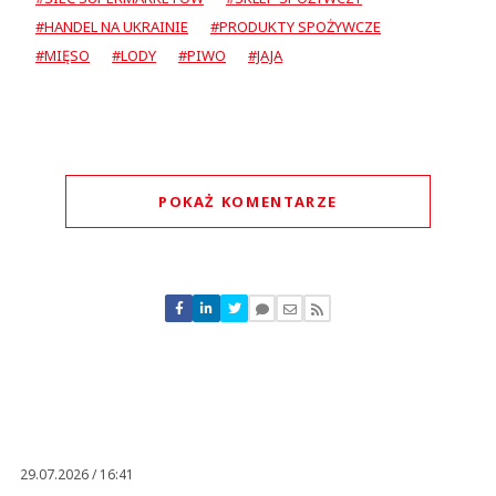
#HANDEL NA UKRAINIE
#PRODUKTY SPOŻYWCZE
#MIĘSO
#LODY
#PIWO
#JAJA
POKAŻ KOMENTARZE
Komentarze (
0
)
Nie znaleziono komentarzy
Zostaw swoje komentarze
Imię (Wymagane)
Anuluj
Prześlij komentarz
29.07.2026 / 16:41