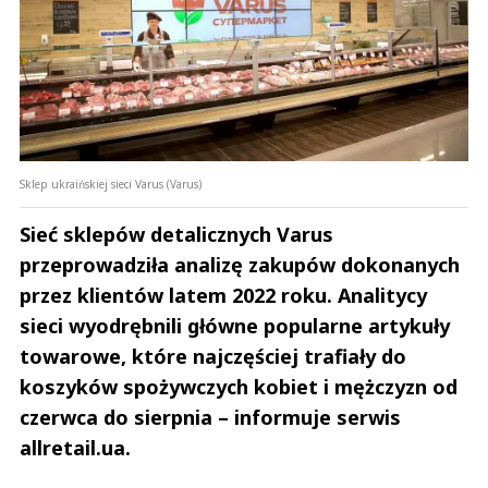
Sklep ukraińskiej sieci Varus (Varus)
Sieć sklepów detalicznych Varus
przeprowadziła analizę zakupów dokonanych
przez klientów latem 2022 roku. Analitycy
sieci wyodrębnili główne popularne artykuły
towarowe, które najczęściej trafiały do
koszyków spożywczych kobiet i mężczyzn od
czerwca do sierpnia – informuje serwis
allretail.ua.
Andrzej i Marta Sterniccy
Marta i 