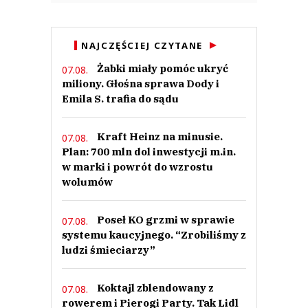
NAJCZĘŚCIEJ CZYTANE
Żabki miały pomóc ukryć
07.08.
miliony. Głośna sprawa Dody i
Emila S. trafia do sądu
Kraft Heinz na minusie.
07.08.
Plan: 700 mln dol inwestycji m.in.
w marki i powrót do wzrostu
wolumów
Poseł KO grzmi w sprawie
07.08.
systemu kaucyjnego. “Zrobiliśmy z
ludzi śmieciarzy”
Koktajl zblendowany z
07.08.
rowerem i Pierogi Party. Tak Lidl