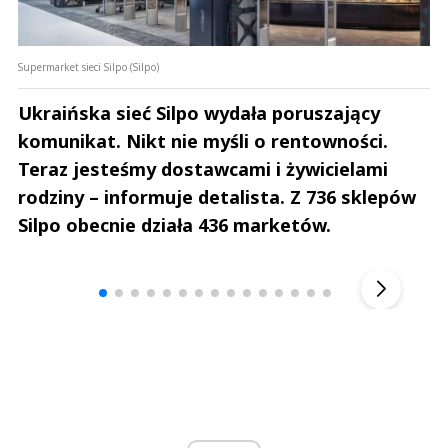
Supermarket sieci Silpo (Silpo)
Ukraińska sieć Silpo wydała poruszający
komunikat. Nikt nie myśli o rentowności.
Teraz jesteśmy dostawcami i żywicielami
rodziny – informuje detalista. Z 736 sklepów
Silpo obecnie działa 436 marketów.
Andrzej i Marta Sterniccy
Marta i 
▶