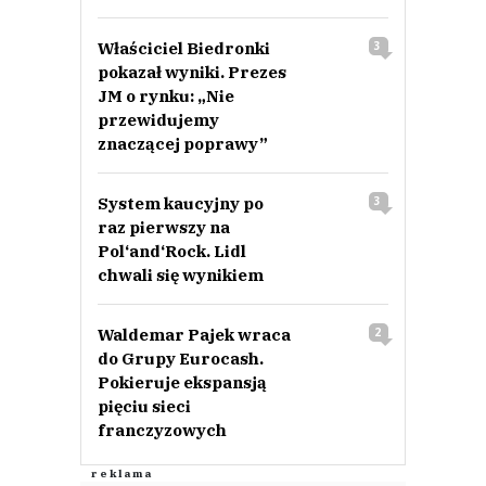
Właściciel Biedronki
3
pokazał wyniki. Prezes
JM o rynku: „Nie
przewidujemy
znaczącej poprawy”
System kaucyjny po
3
raz pierwszy na
Pol‘and‘Rock. Lidl
chwali się wynikiem
Waldemar Pajek wraca
2
do Grupy Eurocash.
Pokieruje ekspansją
pięciu sieci
franczyzowych