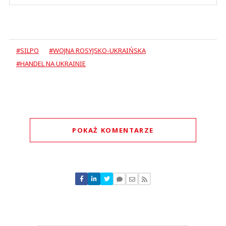
#SILPO
#WOJNA ROSYJSKO-UKRAIŃSKA
#HANDEL NA UKRAINIE
POKAŻ KOMENTARZE
Komentarze (
0
)
Nie znaleziono komentarzy
Zostaw swoje komentarze
Imię (Wymagane)