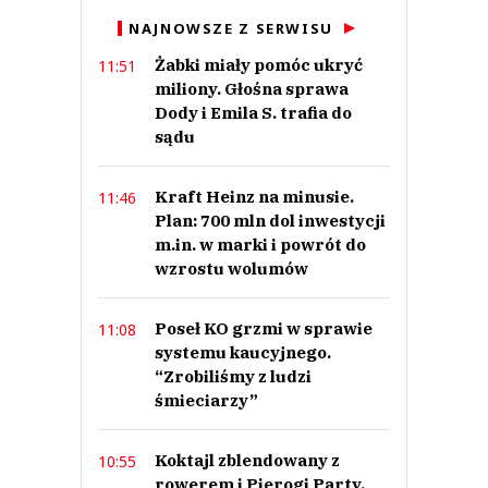
Anuluj
NAJNOWSZE Z SERWISU
Prześlij komentarz
Żabki miały pomóc ukryć
11:51
miliony. Głośna sprawa
Dody i Emila S. trafia do
sądu
Kraft Heinz na minusie.
11:46
Plan: 700 mln dol inwestycji
m.in. w marki i powrót do
wzrostu wolumów
Poseł KO grzmi w sprawie
11:08
systemu kaucyjnego.
“Zrobiliśmy z ludzi
śmieciarzy”
Koktajl zblendowany z
10:55
rowerem i Pierogi Party.