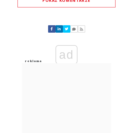
POKAŻ KOMENTARZE
Komentarze (
0
)
Nie znaleziono komentarzy
Zostaw swoje komentarze
Imię (Wymagane)
ad
Anuluj
Prześlij komentarz