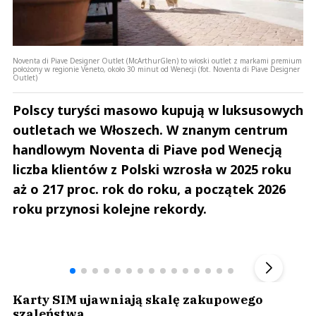
Noventa di Piave Designer Outlet (McArthurGlen) to włoski outlet z markami premium
położony w regionie Veneto, około 30 minut od Wenecji (fot. Noventa di Piave Designer
Outlet)
Polscy turyści masowo kupują w luksusowych
outletach we Włoszech. W znanym centrum
handlowym Noventa di Piave pod Wenecją
liczba klientów z Polski wzrosła w 2025 roku
aż o 217 proc. rok do roku, a początek 2026
roku przynosi kolejne rekordy.
Andrzej i Marta Sterniccy
Marta i 
▶
Karty SIM ujawniają skalę zakupowego
szaleństwa