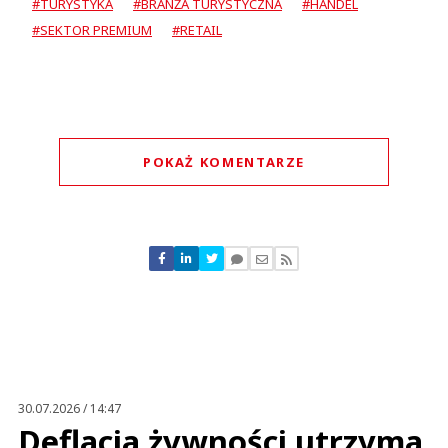
#TURYSTYKA
#BRANŻA TURYSTYCZNA
#HANDEL
#SEKTOR PREMIUM
#RETAIL
POKAŻ KOMENTARZE
Komentarze (
0
)
Nie znaleziono komentarzy
Zostaw swoje komentarze
Imię (Wymagane)
Anuluj
Prześlij komentarz
30.07.2026 / 14:47
Deflacja żywności utrzyma