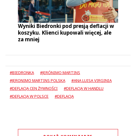
Wyniki Biedronki pod presją deflacji w
koszyku. Klienci kupowali więcej, ale
za mniej
#BIEDRONKA
#JERÓNIMO MARTINS
#JERONIMO MARTINS POLSKA
#ANA LUISA VIRGINIA
#DEFLACJA CEN ŻYWNOŚCI
#DEFLACJA W HANDLU
#DEFLACJA W POLSCE
#DEFLACJA