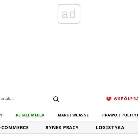
ad
WSPÓŁPR
ZY
RETAIL MEDIA
MARKI WŁASNE
PRAWO I POLITY
-COMMERCE
RYNEK PRACY
LOGISTYKA