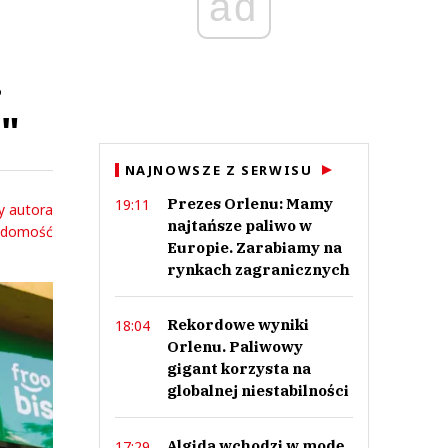
ad
.
a"
NAJNOWSZE Z SERWISU
Prezes Orlenu: Mamy
19:11
y autora
najtańsze paliwo w
adomość
Europie. Zarabiamy na
rynkach zagranicznych
Rekordowe wyniki
18:04
Orlenu. Paliwowy
gigant korzysta na
globalnej niestabilności
Algida wchodzi w modę.
17:29