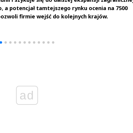
, a potencjał tamtejszego rynku ocenia na 7500
zwoli firmie wejść do kolejnych krajów.
drzej
Michał Stężalski
FineDiningWe
▶
▶
ad