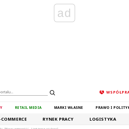
ad
WSPÓŁPR
ZY
RETAIL MEDIA
MARKI WŁASNE
PRAWO I POLITY
-COMMERCE
RYNEK PRACY
LOGISTYKA