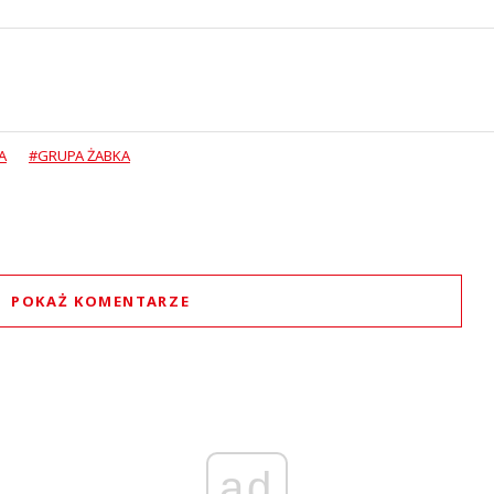
A
#GRUPA ŻABKA
POKAŻ KOMENTARZE
Komentarze (
0
)
Nie znaleziono komentarzy
staw swoje komentarze
Imię (Wymagane)
ad