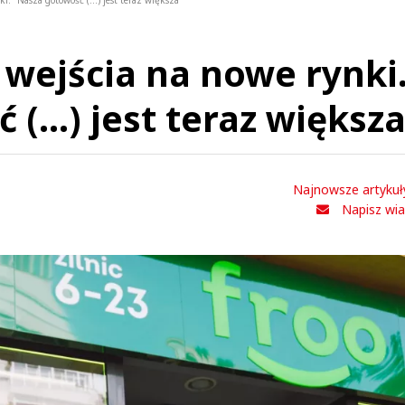
. "Nasza gotowość (...) jest teraz większa"
 wejścia na nowe rynki
(...) jest teraz większ
Najnowsze artykuł
Napisz wi