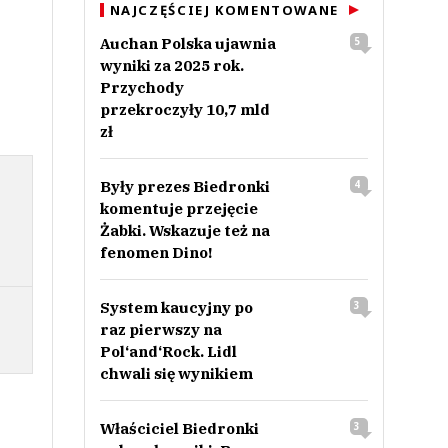
NAJCZĘŚCIEJ KOMENTOWANE
Auchan Polska ujawnia
5
wyniki za 2025 rok.
Przychody
przekroczyły 10,7 mld
zł
Były prezes Biedronki
4
komentuje przejęcie
Żabki. Wskazuje też na
fenomen Dino!
System kaucyjny po
3
raz pierwszy na
Pol‘and‘Rock. Lidl
chwali się wynikiem
Właściciel Biedronki
3