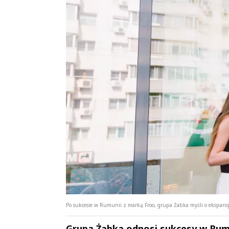
Po sukcesie w Rumunii z marką Froo, grupa Żabka myśli o ekspansji
Grupa Żabka odnosi sukcesy w Rumuni