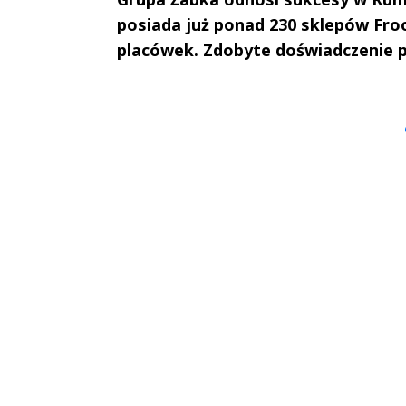
posiada już ponad 230 sklepów Froo
placówek. Zdobyte doświadczenie po
Andrzej i Marta
Marta i An
Sterniccy
Sterniccy
▶
▶