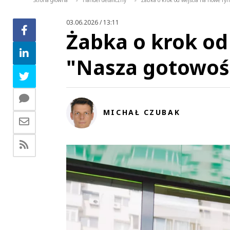
Strona główna
Handel detaliczny
Żabka o krok od wejścia na nowe rynki
>
>
03.06.2026 / 13:11
Żabka o krok od
"Nasza gotowość 
MICHAŁ CZUBAK