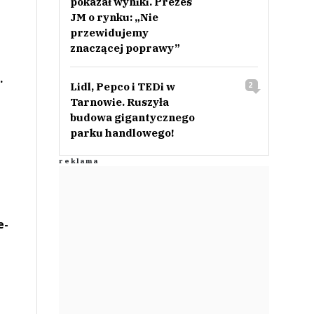
pokazał wyniki. Prezes
JM o rynku: „Nie
przewidujemy
znaczącej poprawy”
.
Lidl, Pepco i TEDi w
2
Tarnowie. Ruszyła
budowa gigantycznego
parku handlowego!
e-