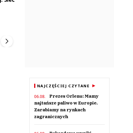
ek
Szefem być Sezon 2
Marcin Przybysz
▶
▶
NAJCZĘŚCIEJ CZYTANE
Prezes Orlenu: Mamy
06.08.
najtańsze paliwo w Europie.
Zarabiamy na rynkach
zagranicznych