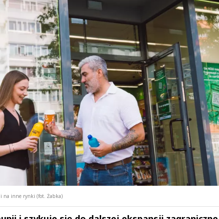
 na inne rynki (fot. Żabka)
i i szykuje się do dalszej ekspansji zagranicznej