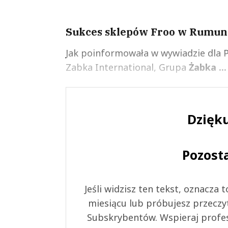
Sukces sklepów Froo w Rumuni
Jak poinformowała w wywiadzie dla 
Zabka International, Grupa
Żabka ...
Dzięku
Pozost
Jeśli widzisz ten tekst, oznacza
miesiącu lub próbujesz przeczy
Subskrybentów. Wspieraj profes