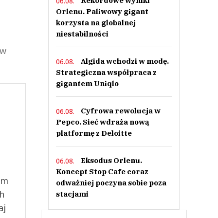
Rekordowe wyniki
06.08.
Orlenu. Paliwowy gigant
korzysta na globalnej
niestabilności
 w
Algida wchodzi w modę.
06.08.
Strategiczna współpraca z
gigantem Uniqlo
Cyfrowa rewolucja w
06.08.
Pepco. Sieć wdraża nową
platformę z Deloitte
Eksodus Orlenu.
06.08.
Koncept Stop Cafe coraz
ym
odważniej poczyna sobie poza
ch
stacjami
aj