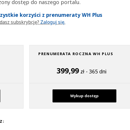
zony dostęp do naszego portalu.
wszystkie korzyści z prenumeraty WH Plus
dasz subskrybcję?
Zaloguj się.
PRENUMERATA ROCZNA WH PLUS
399,99
zł - 365 dni
Wykup dostęp
Z: