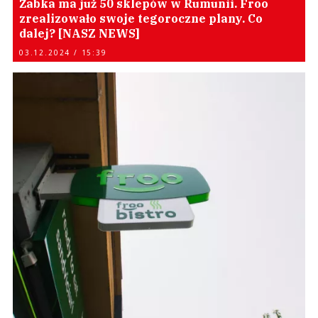
Żabka ma już 50 sklepów w Rumunii. Froo
zrealizowało swoje tegoroczne plany. Co
dalej? [NASZ NEWS]
03.12.2024 / 15:39