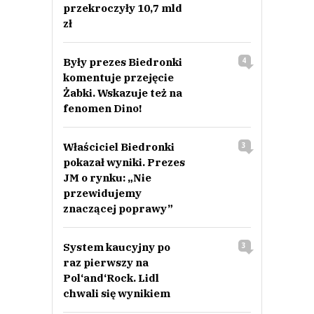
przekroczyły 10,7 mld
zł
Były prezes Biedronki
4
komentuje przejęcie
Żabki. Wskazuje też na
fenomen Dino!
Właściciel Biedronki
3
pokazał wyniki. Prezes
JM o rynku: „Nie
przewidujemy
znaczącej poprawy”
System kaucyjny po
3
raz pierwszy na
Pol‘and‘Rock. Lidl
chwali się wynikiem