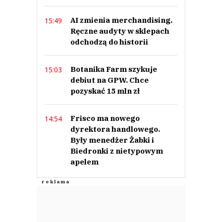
AI zmienia merchandising.
15:49
Ręczne audyty w sklepach
odchodzą do historii
Botanika Farm szykuje
15:03
debiut na GPW. Chce
pozyskać 15 mln zł
Frisco ma nowego
14:54
dyrektora handlowego.
Były menedżer Żabki i
Biedronki z nietypowym
apelem