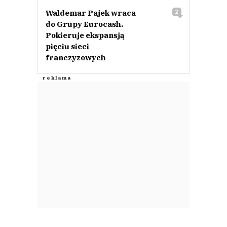
Waldemar Pajek wraca
2
do Grupy Eurocash.
Pokieruje ekspansją
pięciu sieci
franczyzowych