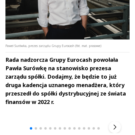
Paweł Surówka, prezes zarządu Grupy Eurocash (fot. mat. prasowe)
Rada nadzorcza Grupy Eurocash powołała
Pawła Surówkę na stanowisko prezesa
zarządu spółki. Dodajmy, że będzie to już
druga kadencja uznanego menadżera, który
przeszedł do spółki dystrybucyjnej ze świata
finansów w 2022 r.
Andrzej i Marta Sterniccy
Marta i 
▶