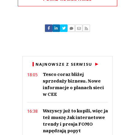
Komentarze (
0
)
Nie znaleziono komentarzy
Zostaw swoje komentarze
Imię (Wymagane)
Anuluj
NAJNOWSZE Z SERWISU
Prześlij komentarz
Tesco coraz bliżej
18:05
sprzedaży biznesu. Nowe
informacje o planach sieci
w CEE
Wszyscy już to kupili, więc ja
16:38
też muszę Jak internetowe
trendy i presja FOMO
napędzają popyt