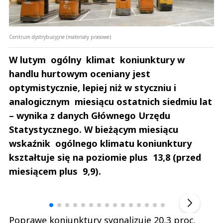
Centrum dystrybucyjne (materiały prasowe)
W lutym ogólny klimat koniunktury w
handlu hurtowym oceniany jest
optymistycznie, lepiej niż w styczniu i
analogicznym miesiącu ostatnich siedmiu lat
– wynika z danych Głównego Urzędu
Statystycznego. W bieżącym miesiącu
wskaźnik ogólnego klimatu koniunktury
kształtuje się na poziomie plus 13,8 (przed
miesiącem plus 9,9).
Andrzej i Marta Sterniccy
Marta i 
▶
Poprawę koniunktury sygnalizuje 20,3 proc.