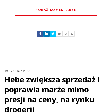
POKAŻ KOMENTARZE
Komentarze (
0
)
Nie znaleziono komentarzy
Zostaw swoje komentarze
Imię (Wymagane)
Anuluj
Prześlij komentarz
29.07.2026 / 21:00
Hebe zwiększa sprzedaż i
poprawia marże mimo
presji na ceny, na rynku
drogerii