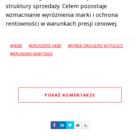
struktury sprzedaży. Celem pozostaje
wzmacnianie wyróżnienia marki i ochrona
rentowności w warunkach presji cenowej.
#HEBE
#DROGERIE HEBE
#RYNEK DROGERII W POLSCE
#JERONIMO MARTINIS
POKAŻ KOMENTARZE
Komentarze (
0
)
Nie znaleziono komentarzy
Zostaw swoje komentarze
Imię (Wymagane)