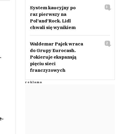
System kaucyjny po
3
raz pierwszy na
Pol‘and‘Rock. Lidl
chwali się wynikiem
Waldemar Pajek wraca
2
do Grupy Eurocash.
.
Pokieruje ekspansją
pięciu sieci
franczyzowych
e-