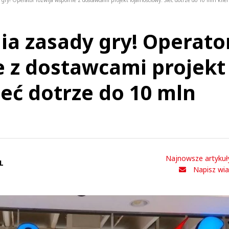
 gry! Operator rozwija wspólnie z dostawcami projekt lojalnościowy. Sieć dotrze do 10 mln klie
ia zasady gry! Operato
e z dostawcami projekt
ieć dotrze do 10 mln
Najnowsze artykuł
L
Napisz wi