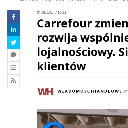
Strona główna
Hipermarkety i supermarkety
Carrefour zmienia zasady
>
>
01.08.2024 / 10:52
Carrefour zmien
rozwija wspólni
lojalnościowy. S
klientów
WIADOMOSCIHANDLOWE.P