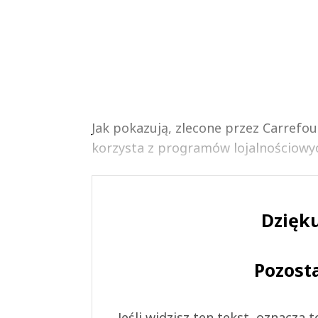
Jak pokazują, zlecone przez Carrefo
korzysta z programów lojalnościowych
Dzięku
Pozost
Jeśli widzisz ten tekst, oznacza