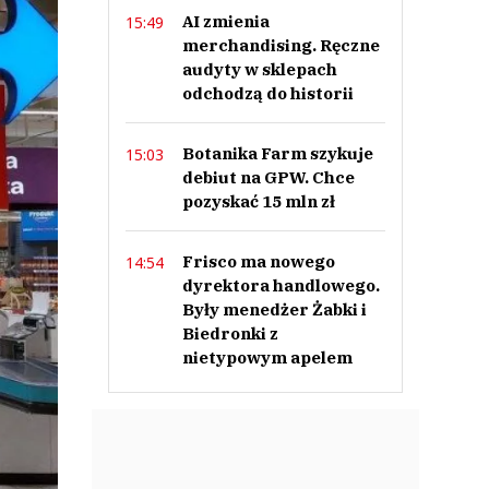
AI zmienia
15:49
merchandising. Ręczne
audyty w sklepach
odchodzą do historii
Botanika Farm szykuje
15:03
debiut na GPW. Chce
pozyskać 15 mln zł
Frisco ma nowego
14:54
dyrektora handlowego.
Były menedżer Żabki i
Biedronki z
nietypowym apelem