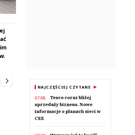
ej
jać
 im
w.
ek
Szefem być Sezon 2
Marcin Przybysz
▶
▶
NAJCZĘŚCIEJ CZYTANE
Tesco coraz bliżej
07.08.
sprzedaży biznesu. Nowe
informacje o planach sieci w
CEE