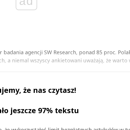
ad
ur badania agencji SW Research, ponad 85 proc. Pol
, a niemal wszyscy ankietowani uważają, że warto w
jemy, że nas czytasz!
ało jeszcze 97% tekstu
 to, że wykorzystałeś limit bezpłatnych artykułów w t