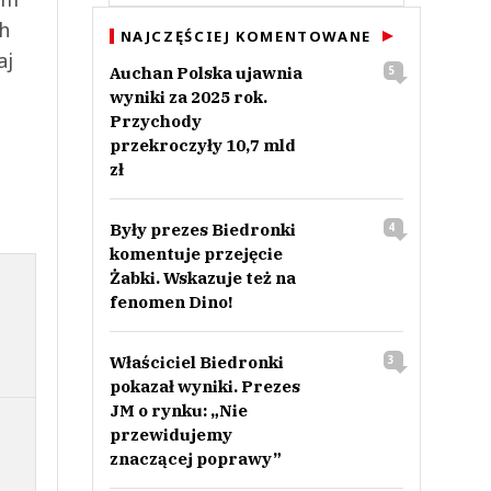
ch
NAJCZĘŚCIEJ KOMENTOWANE
aj
Auchan Polska ujawnia
5
wyniki za 2025 rok.
Przychody
przekroczyły 10,7 mld
zł
Były prezes Biedronki
4
komentuje przejęcie
Żabki. Wskazuje też na
fenomen Dino!
Właściciel Biedronki
3
pokazał wyniki. Prezes
JM o rynku: „Nie
przewidujemy
znaczącej poprawy”