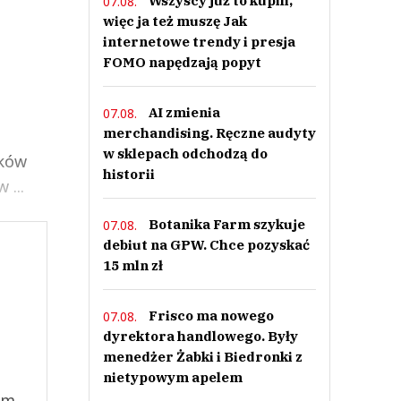
Wszyscy już to kupili,
07.08.
więc ja też muszę Jak
internetowe trendy i presja
FOMO napędzają popyt
AI zmienia
07.08.
merchandising. Ręczne audyty
w sklepach odchodzą do
aków
historii
 ...
Botanika Farm szykuje
07.08.
debiut na GPW. Chce pozyskać
15 mln zł
Frisco ma nowego
07.08.
dyrektora handlowego. Były
menedżer Żabki i Biedronki z
nietypowym apelem
ym