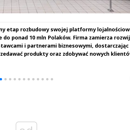
jny etap rozbudowy swojej platformy lojalnościow
rze do ponad 10 mln Polaków. Firma zamierza rozwi
stawcami i partnerami biznesowymi, dostarczając
przedawać produkty oraz zdobywać nowych klientó
drzej
Michał Stężalski
FineDiningWe
▶
▶