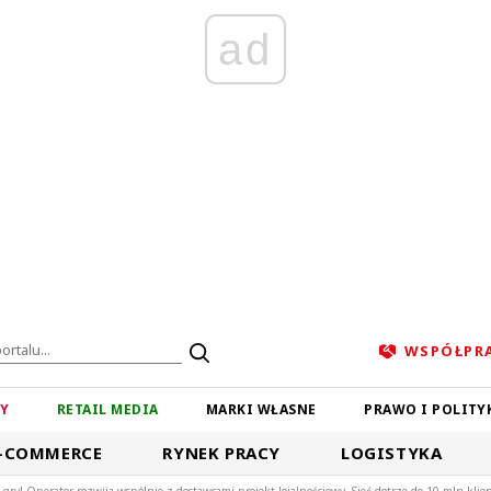
ad
WSPÓŁPR
ZY
RETAIL MEDIA
MARKI WŁASNE
PRAWO I POLITY
-COMMERCE
RYNEK PRACY
LOGISTYKA