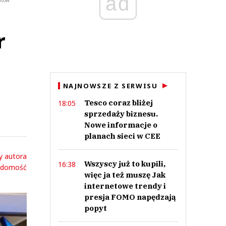
ad
ntów
r
NAJNOWSZE Z SERWISU
Tesco coraz bliżej
18:05
sprzedaży biznesu.
Nowe informacje o
planach sieci w CEE
y autora
Wszyscy już to kupili,
16:38
adomość
więc ja też muszę Jak
internetowe trendy i
presja FOMO napędzają
popyt