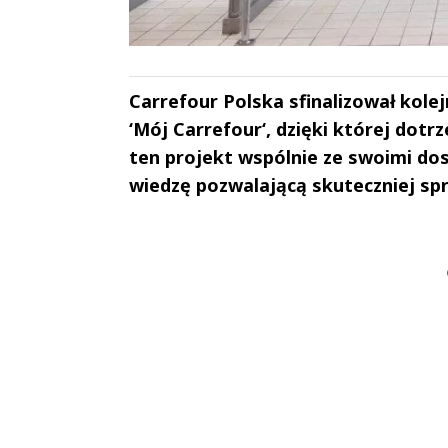
Carrefour Polska sfinalizował kole
‘Mój Carrefour‘, dzięki której dot
ten projekt wspólnie ze swoimi do
wiedzę pozwalającą skuteczniej s
Andrzej i Marta
Marta i An
Sterniccy
Sterniccy
▶
▶