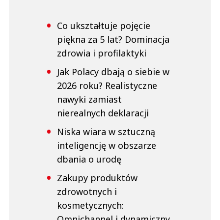
This comment was minimized by the moderator on the site
Co ukształtuje pojęcie
musimy być naprawdę bardzo zamożnym krajem skoro chcemy wyrzucić do
śmieci zakupione i zapłacone już towary warte pewnie kilkaset milionów
piękna za 5 lat? Dominacja
pln... brawo my!
zdrowia i profilaktyki
h2o
Odpowiedz
Jak Polacy dbają o siebie w
0
2026 roku? Realistyczne
0
nawyki zamiast
nierealnych deklaracji
Niska wiara w sztuczną
inteligencję w obszarze
JDE
dbania o urodę
04.03.2022 / 12:11
This comment was minimized by the moderator on the site
Zakupy produktów
Sieć Prim Market też wycofuje produkty ze swoich sklepów.
zdrowotnych i
JDE
kosmetycznych:
Odpowiedz
Omnichannel i dynamiczny
0