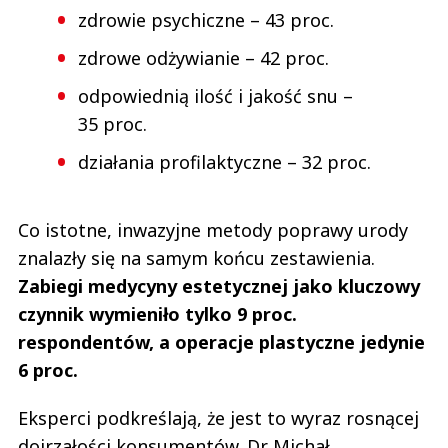
Polska Sp. z o.o.
zdrowie psychiczne – 43 proc.
Czytaj całość
zdrowe odżywianie – 42 proc.
AW
Odpowiedz
odpowiednią ilość i jakość snu –
0
35 proc.
0
działania profilaktyczne – 32 proc.
Co istotne, inwazyjne metody poprawy urody
znalazły się na samym końcu zestawienia.
Cenzura trwa
03.03.2022 / 15:16
Zabiegi medycyny estetycznej jako kluczowy
This comment was minimized by the moderator on the site
czynnik wymieniło tylko 9 proc.
Otumanienia ciąg dalszy. Brawo redakcjo za cenzurę, mój wpis opiera się
respondentów, a operacje plastyczne jedynie
na danych, a nie jak wy potraficie tylko pisać kopiuj wklej, to jest
Dziennikarstwo?
6 proc.
Cenzura trwa
Odpowiedz
Eksperci podkreślają, że jest to wyraz rosnącej
0
dojrzałości konsumentów. Dr Michał