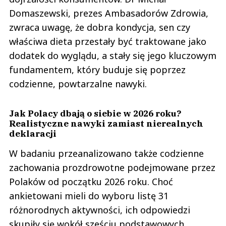
0
Domaszewski, prezes Ambasadorów Zdrowia,
zwraca uwagę, że dobra kondycja, sen czy
właściwa dieta przestały być traktowane jako
dodatek do wyglądu, a stały się jego kluczowym
fundamentem, który buduje się poprzez
Nika
03.03.2022 / 13:50
codzienne, powtarzalne nawyki.
This comment was minimized by the moderator on the site
Kłamstwo. Intermarche nie zaprzestał sprzedaży żadnych produktów
rosyjskich ani białoruskich. Nadal znajdują się na półkach.
Jak Polacy dbają o siebie w 2026 roku?
Realistyczne nawyki zamiast nierealnych
Nika
Odpowiedz
deklaracji
0
W badaniu przeanalizowano także codzienne
0
zachowania prozdrowotne podejmowane przez
Polaków od początku 2026 roku. Choć
Załaduj więcej
ankietowani mieli do wyboru listę 31
Nie znaleziono komentarzy
różnorodnych aktywności, ich odpowiedzi
Zostaw swoje komentarze
Imię (Wymagane)
skupiły się wokół sześciu podstawowych