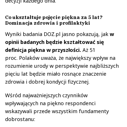
decyzji każdego dnia.
Odpowiedz
0
Co ukształtuje pojęcie piękna za 5 lat?
0
Dominacja zdrowia i profilaktyki
Wyniki badania DOZ.pl jasno pokazują, jak
w
opinii badanych będzie kształtować się
definicja piękna w przyszłości.
Aż 51
AW
proc. Polaków uważa, że największy wpływ na
03.03.2022 / 15:41
rozumienie urody w perspektywie najbliższych
This comment was minimized by the moderator on the site
pięciu lat będzie miało rosnące znaczenie
W sprawie wycofania rosyjskich produktów pisałem do sieci Auchan.
Odpowiedź jest następująca: Dzień dobry, bardzo dziękuję za wiadomość
zdrowia i dobrej kondycji fizycznej.
oraz zainteresowanie naszą siecią sklepów. Uprzejmie informujemy, iż nie
mamy żadnego dostawcy...
W sprawie wycofania rosyjskich produktów pisałem do sieci Auchan.
Wśród najważniejszych czynników
Odpowiedź jest następująca: Dzień dobry, bardzo dziękuję za wiadomość
oraz zainteresowanie naszą siecią sklepów. Uprzejmie informujemy, iż nie
wpływających na piękno respondenci
mamy żadnego dostawcy bezpośrednio z Rosji oraz nie otrzymujemy
wskazywali przede wszystkim fundamenty
żadnego kontaktu handlowego z tym krajem. Dodatkowo pragniemy
poinformować, iż wszelkie produkty są weryfikowane i o każdej decyzji
dobrostanu:
odnośnie produktów będziemy informować naszych Klientów. Bardzo
dziękujemy za kontakt. W razie jakichkolwiek pytań jestem do dyspozycji.
Pozdrawiam serdecznie. Hubert Wójcik Zespół Obsługi Klienta Auchan