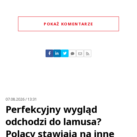
POKAŻ KOMENTARZE
Komentarze (
29
)
sdd
09.04.2022 / 16:55
This comment was minimized by the moderator on the site
07.08.2026 / 13:31
Dino usunęło ruskich od razu
Perfekcyjny wygląd
sdd
Odpowiedz
odchodzi do lamusa?
0
Polacy stawiają na inne
0