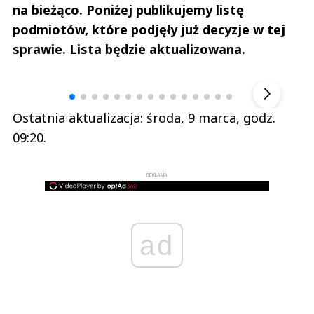
na bieżąco. Poniżej publikujemy listę
podmiotów, które podjęły już decyzje w tej
sprawie. Lista będzie aktualizowana.
Andrzej i Marta Sterniccy
Marta i 
▶
Ostatnia aktualizacja: środa, 9 marca, godz.
09:20.
REKLAMA
ad