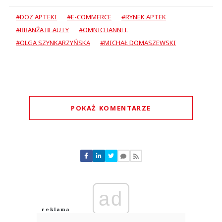
#DOZ APTEKI
#E-COMMERCE
#RYNEK APTEK
#BRANŻA BEAUTY
#OMNICHANNEL
#OLGA SZYNKARZYŃSKA
#MICHAŁ DOMASZEWSKI
POKAŻ KOMENTARZE
Komentarze (
0
)
Nie znaleziono komentarzy
Zostaw swoje komentarze
Imię (Wymagane)
ad
Anuluj