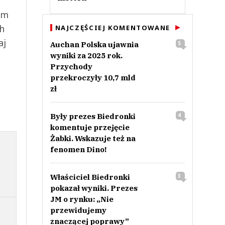
ym
ch
NAJCZĘŚCIEJ KOMENTOWANE
aj
Auchan Polska ujawnia
5
wyniki za 2025 rok.
Przychody
przekroczyły 10,7 mld
zł
Były prezes Biedronki
4
komentuje przejęcie
Żabki. Wskazuje też na
fenomen Dino!
Właściciel Biedronki
3
pokazał wyniki. Prezes
JM o rynku: „Nie
przewidujemy
znaczącej poprawy”