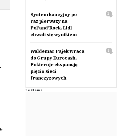
System kaucyjny po
3
raz pierwszy na
Pol‘and‘Rock. Lidl
chwali się wynikiem
Waldemar Pajek wraca
2
do Grupy Eurocash.
Pokieruje ekspansją
.
pięciu sieci
franczyzowych
e-