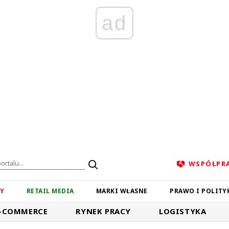
ad
WSPÓŁPR
ZY
RETAIL MEDIA
MARKI WŁASNE
PRAWO I POLITY
-COMMERCE
RYNEK PRACY
LOGISTYKA