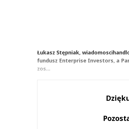
Łukasz Stępniak, wiadomoscihandlow
fundusz Enterprise Investors, a P
zos...
Dzięku
Pozost