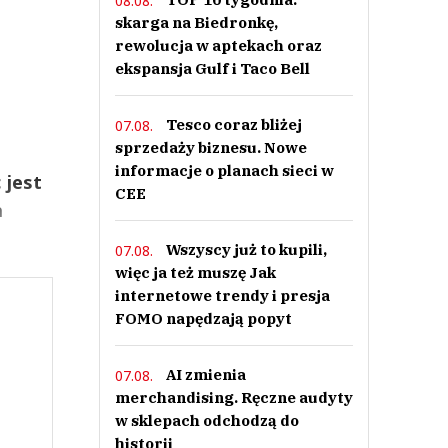
08.08.
skarga na Biedronkę,
rewolucja w aptekach oraz
ekspansja Gulf i Taco Bell
Tesco coraz bliżej
07.08.
sprzedaży biznesu. Nowe
informacje o planach sieci w
 jest
CEE
a
Wszyscy już to kupili,
07.08.
więc ja też muszę Jak
internetowe trendy i presja
FOMO napędzają popyt
AI zmienia
07.08.
merchandising. Ręczne audyty
w sklepach odchodzą do
historii