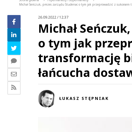
Strona główna
Hipermarkety i supermarkety
>
>
Michał Seńczuk, prezes zarządu Studenac o tym jak przeprowadzić z sukcesem tr
26.09.2022 / 12:37
Michał Seńczuk,
o tym jak przep
transformację b
łańcucha dosta
ŁUKASZ STĘPNIAK