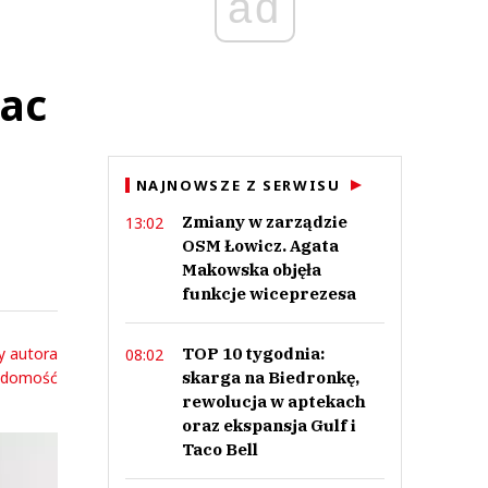
ad
nac
NAJNOWSZE Z SERWISU
Zmiany w zarządzie
13:02
OSM Łowicz. Agata
Makowska objęła
funkcje wiceprezesa
y autora
TOP 10 tygodnia:
08:02
adomość
skarga na Biedronkę,
rewolucja w aptekach
oraz ekspansja Gulf i
Taco Bell