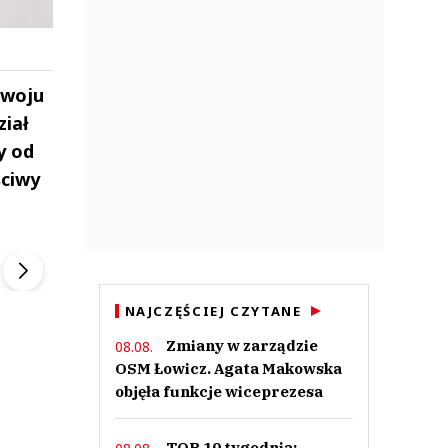
zwoju
ział
y od
ściwy
ek
Szefem być Sezon 2
Marcin Przybysz
▶
▶
NAJCZĘŚCIEJ CZYTANE
Zmiany w zarządzie
08.08.
OSM Łowicz. Agata Makowska
objęła funkcje wiceprezesa
TOP 10 tygodnia: