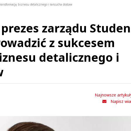
ansformację biznesu detalicznego i łańcucha dostaw
 prezes zarządu Stude
rowadzić z sukcesem
iznesu detalicznego i
w
Najnowsze artykuł
Napisz wi