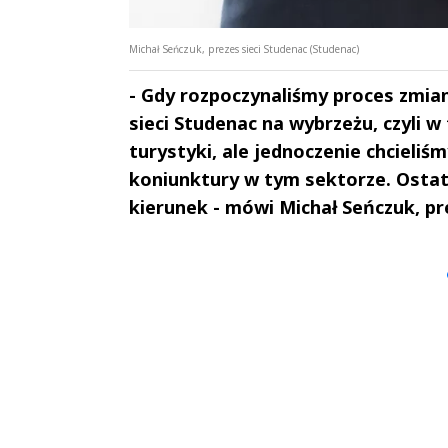
Michał Seńczuk, prezes sieci Studenac (Studenac)
- Gdy rozpoczynaliśmy proces zmian
sieci Studenac na wybrzeżu, czyli w 
turystyki, ale jednoczenie chcieliś
koniunktury w tym sektorze. Ostatn
kierunek - mówi Michał Seńczuk, pr
Andrzej i Marta
Marta i An
Sterniccy
Sterniccy
▶
▶