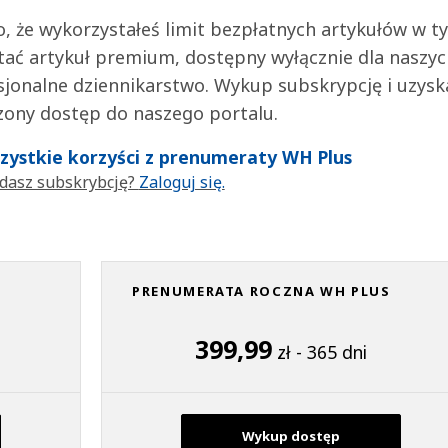
 to, że wykorzystałeś limit bezpłatnych artykułów w t
tać artykuł premium, dostępny wyłącznie dla naszy
jonalne dziennikarstwo. Wykup subskrypcję i uzysk
zony dostęp do naszego portalu.
wszystkie korzyści z prenumeraty WH Plus
dasz subskrybcję?
Zaloguj się.
PRENUMERATA ROCZNA WH PLUS
399,99
zł - 365 dni
Wykup dostęp