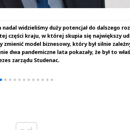
 nadal widzieliśmy duży potencjał do dalszego ro
tej części kraju, w której skupia się największy ud
my zmienić model biznesowy, który był silnie zależn
ie dwa pandemiczne lata pokazały, że był to wła
ezes zarządu Studenac.
drzej
Michał Stężalski
FineDiningWe
▶
▶