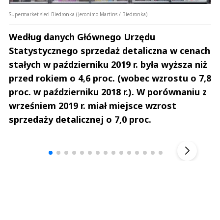
Supermarket sieci Biedronka (Jeronimo Martins / Biedronka)
Według danych Głównego Urzędu
Statystycznego sprzedaż detaliczna w cenach
stałych w październiku 2019 r. była wyższa niż
przed rokiem o 4,6 proc. (wobec wzrostu o 7,8
proc. w październiku 2018 r.). W porównaniu z
wrześniem 2019 r. miał miejsce wzrost
sprzedaży detalicznej o 7,0 proc.
Andrzej i Marta Sterniccy
Michał S
▶