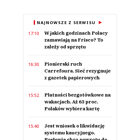
Anuluj
NAJNOWSZE Z SERWISU
Prześlij komentarz
W jakich godzinach Polacy
17:10
zamawiają na Frisco? To
zależy od sprzętu
Pionierski ruch
16:30
Carrefoura. Sieć rezygnuje
z gazetek papierowych
Płatności bezgotówkowe na
15:52
wakacjach. Aż 63 proc.
Polaków wybiera kartę
Jest wniosek o likwidację
15:40
systemu kaucyjnego.
Posłowie chcą powrotu do