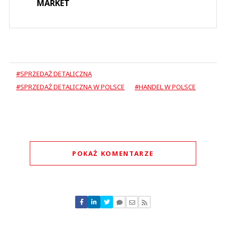
MARKET
#SPRZEDAŻ DETALICZNA
#SPRZEDAŻ DETALICZNA W POLSCE
#HANDEL W POLSCE
POKAŻ KOMENTARZE
Komentarze (
0
)
Nie znaleziono komentarzy
Zostaw swoje komentarze
Imię (Wymagane)