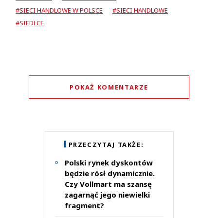
#SIECI HANDLOWE W POLSCE
#SIECI HANDLOWE
#SIEDLCE
POKAŻ KOMENTARZE
Komentarze (
1
)
PRZECZYTAJ TAKŻE:
Polski rynek dyskontów
będzie rósł dynamicznie.
Hmm hm
19.03.2021 / 11:56
Czy Vollmart ma szansę
zagarnąć jego niewielki
This comment was minimized by the moderator on the site
fragment?
Takie harddyskonty mają sens pod warunkiem, że oferta produktów jest
bardzo dobra i tańsza od innych sklepów a takie sklepy powinne być duże