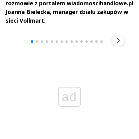
rozmowie z portalem wiadomoscihandlowe.pl
Joanna Bielecka, manager działu zakupów w
sieci Vollmart.
Andrzej i Marta Sterniccy
Marta i 
▶
ad