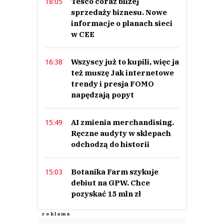
Tesco coraz bliżej
18:05
sprzedaży biznesu. Nowe
informacje o planach sieci
w CEE
Wszyscy już to kupili, więc ja
16:38
też muszę Jak internetowe
trendy i presja FOMO
napędzają popyt
AI zmienia merchandising.
15:49
Ręczne audyty w sklepach
odchodzą do historii
Botanika Farm szykuje
15:03
debiut na GPW. Chce
pozyskać 15 mln zł