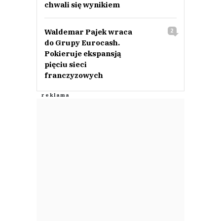
chwali się wynikiem
Waldemar Pajek wraca
2
do Grupy Eurocash.
Pokieruje ekspansją
pięciu sieci
franczyzowych