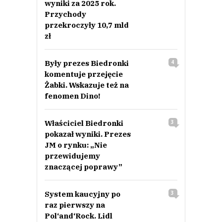
wyniki za 2025 rok.
Przychody
przekroczyły 10,7 mld
zł
Były prezes Biedronki
4
komentuje przejęcie
Żabki. Wskazuje też na
fenomen Dino!
Właściciel Biedronki
3
pokazał wyniki. Prezes
JM o rynku: „Nie
przewidujemy
znaczącej poprawy”
System kaucyjny po
3
raz pierwszy na
Pol‘and‘Rock. Lidl