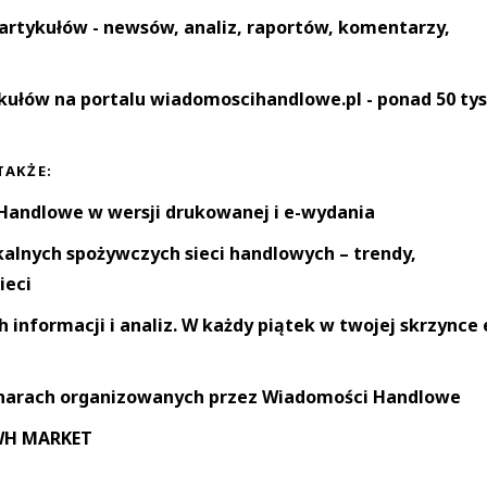
artykułów - newsów, analiz, raportów, komentarzy,
kułów na portalu wiadomoscihandlowe.pl - ponad 50 tys
TAKŻE:
andlowe w wersji drukowanej i e-wydania
okalnych spożywczych sieci handlowych – trendy,
ieci
informacji i analiz. W każdy piątek w twojej skrzynce 
narach organizowanych przez Wiadomości Handlowe
 WH MARKET