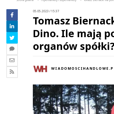
Strona główna
Hipermarkety i supermarkety
Tomasz Biernacki ma pona
>
>
05.05.2023 / 15:37
Tomasz Biernack
Dino. Ile mają p
organów spółki?
WIADOMOSCIHANDLOWE.P