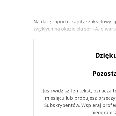
Na datę raportu kapitał zakładowy spół
zwykłych na okaziciela serii A, o wart
Dzięku
Pozost
Jeśli widzisz ten tekst, oznacza
miesiącu lub próbujesz przeczy
Subskrybentów. Wspieraj profes
nieogranic