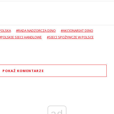
POLSKA
#RADA NADZORCZA DINO
#AKCJONARIAT DINO
#POLSKIE SIECI HANDLOWE
#SIECI SPOŻYWCZE W POLSCE
POKAŻ KOMENTARZE
Komentarze (
0
)
Nie znaleziono komentarzy
staw swoje komentarze
Imię (Wymagane)
ad