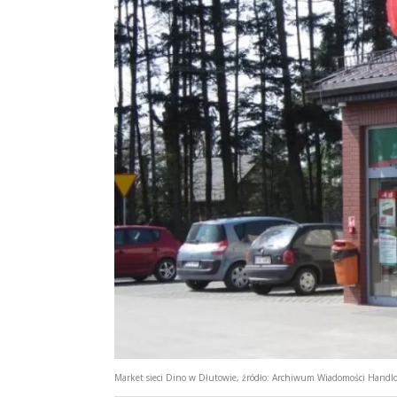
Market sieci Dino w Dłutowie, źródło: Archiwum Wiadomości Handlo