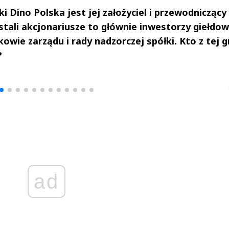
Dino Polska jest jej założyciel i przewodniczący
tali akcjonariusze to głównie inwestorzy giełdowi
kowie zarządu i rady nadzorczej spółki. Kto z tej 
?
drzej
Michał Stężalski
FineDiningWe
▶
▶
ad