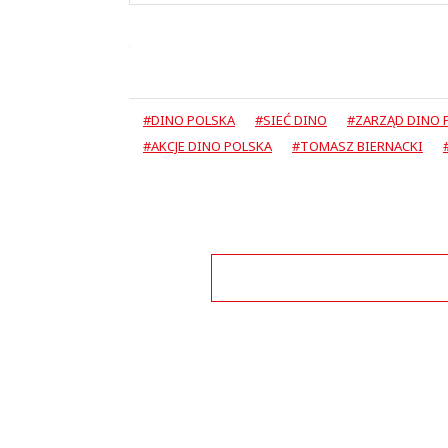
#DINO POLSKA
#SIEĆ DINO
#ZARZĄD DINO 
#AKCJE DINO POLSKA
#TOMASZ BIERNACKI
Zo