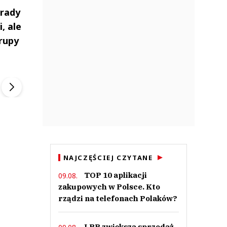
 rady
, ale
grupy
ek
Szefem być Sezon 2
Marcin Przybysz
▶
▶
NAJCZĘŚCIEJ CZYTANE
TOP 10 aplikacji
09.08.
zakupowych w Polsce. Kto
rządzi na telefonach Polaków?
LPP zwiększa sprzedaż