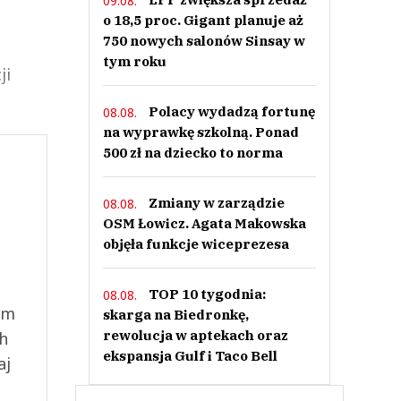
09.08.
o 18,5 proc. Gigant planuje aż
750 nowych salonów Sinsay w
tym roku
ji
Polacy wydadzą fortunę
08.08.
na wyprawkę szkolną. Ponad
500 zł na dziecko to norma
Zmiany w zarządzie
08.08.
OSM Łowicz. Agata Makowska
objęła funkcje wiceprezesa
TOP 10 tygodnia:
08.08.
ym
skarga na Biedronkę,
rewolucja w aptekach oraz
ch
ekspansja Gulf i Taco Bell
aj