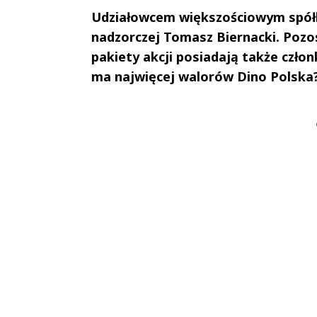
Udziałowcem większościowym spółki 
nadzorczej Tomasz Biernacki. Pozos
pakiety akcji posiadają także człon
ma najwięcej walorów Dino Polska
Andrzej i Marta
Marta i An
Sterniccy
Sterniccy
▶
▶