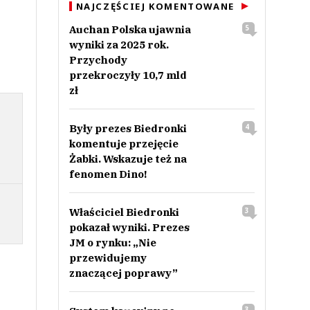
NAJCZĘŚCIEJ KOMENTOWANE
Auchan Polska ujawnia
5
wyniki za 2025 rok.
Przychody
przekroczyły 10,7 mld
zł
Były prezes Biedronki
4
komentuje przejęcie
Żabki. Wskazuje też na
fenomen Dino!
Właściciel Biedronki
3
pokazał wyniki. Prezes
JM o rynku: „Nie
przewidujemy
znaczącej poprawy”
3