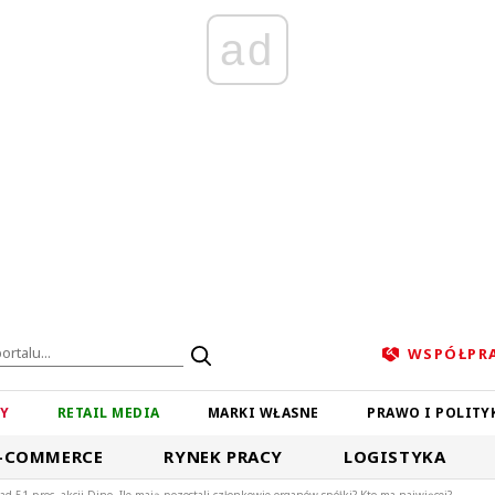
ad
WSPÓŁPR
ZY
RETAIL MEDIA
MARKI WŁASNE
PRAWO I POLITY
-COMMERCE
RYNEK PRACY
LOGISTYKA