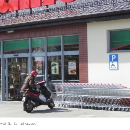
wych (fot. Konrad Kaszuba)