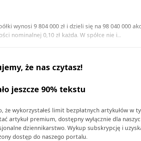
ki wynosi 9 804 000 zł i dzieli się na 98 040 000 akc
ości nominalnej 0,10 zł każda. W spółce nie i...
jemy, że nas czytasz!
ało jeszcze 90% tekstu
 to, że wykorzystałeś limit bezpłatnych artykułów w t
tać artykuł premium, dostępny wyłącznie dla naszy
jonalne dziennikarstwo. Wykup subskrypcję i uzysk
zony dostęp do naszego portalu.