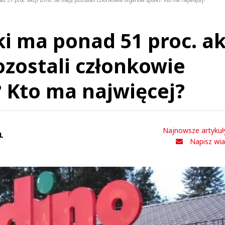
d 51 proc. akcji Dino. Ile mają pozostali członkowie organów spółki? Kto ma najwięcej?
i ma ponad 51 proc. ak
ozostali członkowie
 Kto ma najwięcej?
Najnowsze artykuł
L
Napisz wi