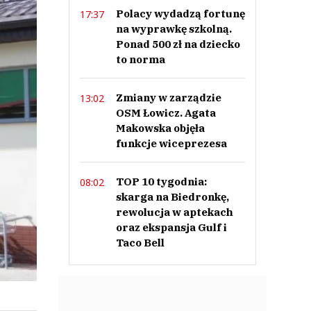
Polacy wydadzą fortunę
17:37
na wyprawkę szkolną.
Ponad 500 zł na dziecko
to norma
Zmiany w zarządzie
13:02
OSM Łowicz. Agata
Makowska objęła
funkcje wiceprezesa
TOP 10 tygodnia:
08:02
skarga na Biedronkę,
rewolucja w aptekach
oraz ekspansja Gulf i
Taco Bell