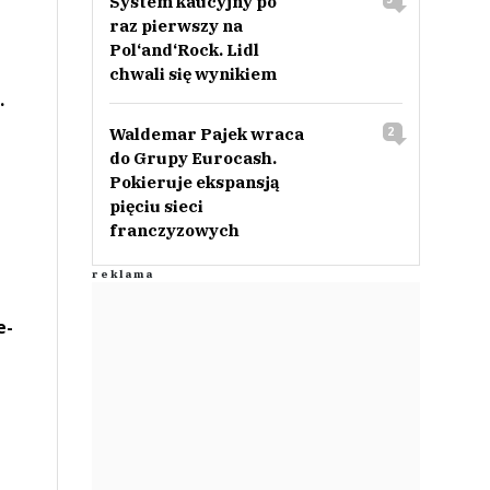
System kaucyjny po
raz pierwszy na
Pol‘and‘Rock. Lidl
chwali się wynikiem
.
Waldemar Pajek wraca
2
do Grupy Eurocash.
Pokieruje ekspansją
pięciu sieci
franczyzowych
e-