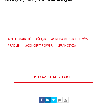
#INTERMARCHÉ
#ŚLĄSK
#GRUPA MUSZKIETERÓW
#RADLIN
#KONCEPT POWER
#FRANCZYZA
POKAŻ KOMENTARZE
Komentarze (
0
)
Nie znaleziono komentarzy
Zostaw swoje komentarze