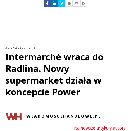
Nie znaleziono komentarzy
Zostaw swoje komentarze
Imię (Wymagane)
Anuluj
Prześlij komentarz
30.07.2026 / 16:12
Intermarché wraca do
Radlina. Nowy
supermarket działa w
koncepcie Power
WIADOMOSCIHANDLOWE.PL
Najnowsze artykuły autora