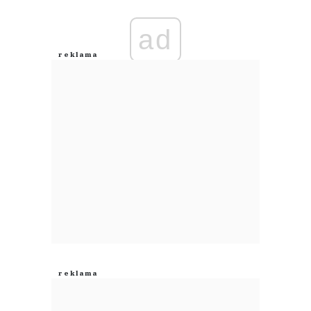
Imię (Wymagane)
ad
Anuluj
Prześlij komentarz