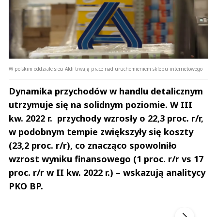
W polskim oddziale sieci Aldi trwają prace nad uruchomieniem sklepu internetowego
Dynamika przychodów w handlu detalicznym
utrzymuje się na solidnym poziomie. W III
kw. 2022 r. przychody wzrosły o 22,3 proc. r/r,
w podobnym tempie zwiększyły się koszty
(23,2 proc. r/r), co znacząco spowolniło
wzrost wyniku finansowego (1 proc. r/r vs 17
proc. r/r w II kw. 2022 r.) – wskazują analitycy
PKO BP.
Andrzej i Marta Sterniccy
Marta i 
▶