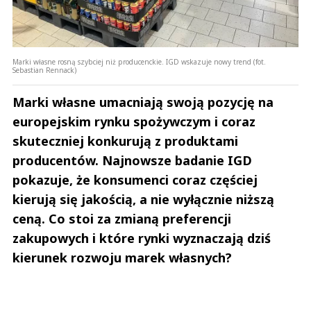
Marki własne rosną szybciej niż producenckie. IGD wskazuje nowy trend (fot.
Sebastian Rennack)
Marki własne umacniają swoją pozycję na
europejskim rynku spożywczym i coraz
skuteczniej konkurują z produktami
producentów. Najnowsze badanie IGD
pokazuje, że konsumenci coraz częściej
kierują się jakością, a nie wyłącznie niższą
ceną. Co stoi za zmianą preferencji
zakupowych i które rynki wyznaczają dziś
kierunek rozwoju marek własnych?