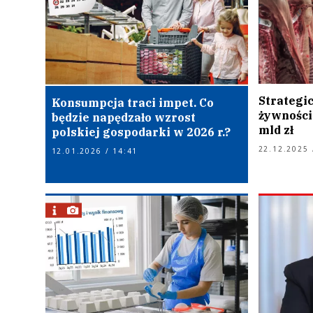
Strategi
Konsumpcja traci impet. Co
żywności
będzie napędzało wzrost
mld zł
polskiej gospodarki w 2026 r.?
22.12.2025 
12.01.2026 / 14:41