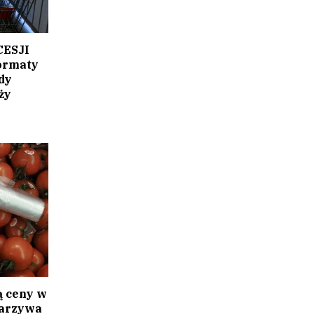
ESJI
ormaty
dy
ży
ą ceny w
warzywa