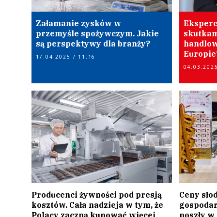
Załamanie zysków w
Eksperc
przemyśle spożywczym. Jakie
skutkam
są perspektywy dla branży?
handlowe
Europie
17.04.2025 / 11:16
04.03.2025
Producenci żywności pod presją
Ceny słod
kosztów. Cała nadzieja w tym, że
gospodar
Polacy zaczną kupować więcej
poszły w 