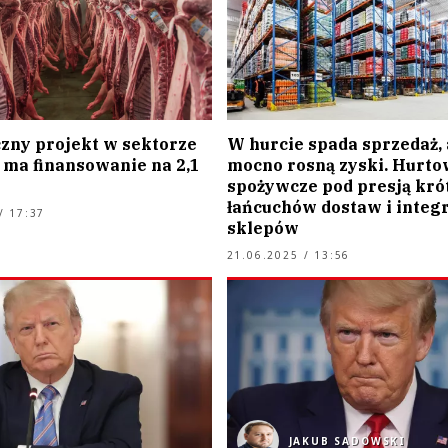
czny projekt w sektorze
W hurcie spada sprzedaż, 
 ma finansowanie na 2,1
mocno rosną zyski. Hurto
spożywcze pod presją kró
łańcuchów dostaw i integr
/ 17:37
sklepów
21.06.2025 / 13:56
JAKUB SADOWSKI