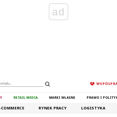
ad
WSPÓŁPR
ZY
RETAIL MEDIA
MARKI WŁASNE
PRAWO I POLITY
-COMMERCE
RYNEK PRACY
LOGISTYKA