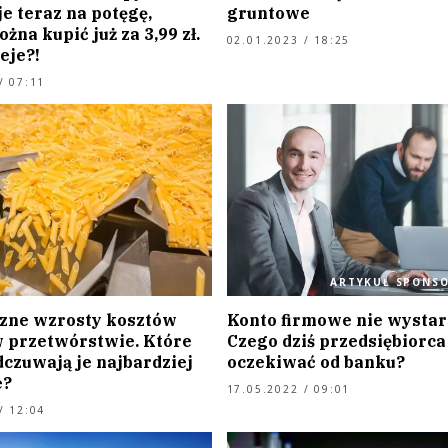
e teraz na potęgę,
gruntowe
żna kupić już za 3,99 zł.
02.01.2023 / 18:25
ieje?!
/ 07:11
ARTYKUŁ SPONS
zne wzrosty kosztów
Konto firmowe nie wystar
w przetwórstwie. Które
Czego dziś przedsiębiorc
dczuwają je najbardziej
oczekiwać od banku?
e?
17.05.2022 / 09:01
/ 12:04