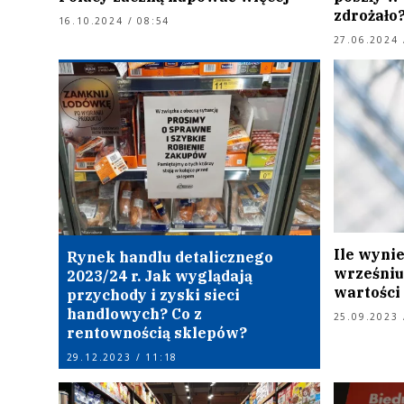
zdrożało
16.10.2024 / 08:54
27.06.2024 
Ile wynie
Rynek handlu detalicznego
wrześniu
2023/24 r. Jak wyglądają
wartości
przychody i zyski sieci
handlowych? Co z
25.09.2023 
rentownością sklepów?
29.12.2023 / 11:18