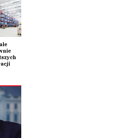
ale
wnie
tszych
acji