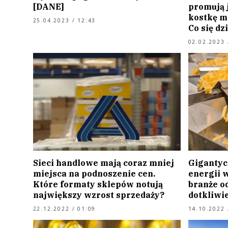
[DANE]
promują j
kostkę mo
25.04.2023 / 12:43
Co się dz
02.02.2023 
Sieci handlowe mają coraz mniej
Gigantyc
miejsca na podnoszenie cen.
energii 
Które formaty sklepów notują
branże o
największy wzrost sprzedaży?
dotkliwi
22.12.2022 / 01:09
14.10.2022 