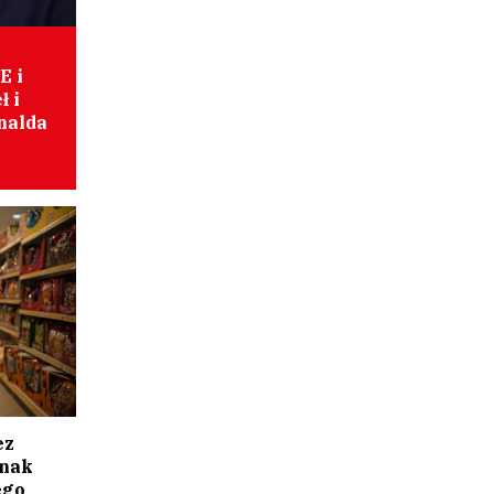
E i
ł i
nalda
ez
dnak
ego