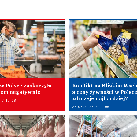
 w Polsce zaskoczyła.
Konflikt na Bliskim Wsch
zem negatywnie
a ceny żywności w Polsce
zdrożeje najbardziej?
 / 17:38
27.03.2026 / 17:06