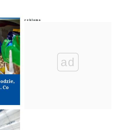
ad
odzie,
. Co