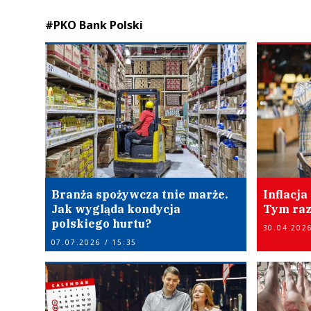
#PKO Bank Polski
Branża spożywcza tnie marże.
Inflacja
Jak wygląda kondycja
Tym ra
polskiego hurtu?
30.04.2026
07.07.2026 / 15:35