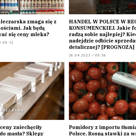
leczarska zmaga się z
HANDEL W POLSCE W REC
ościami. Jak będą
KONSUMENCKIEJ. Jakie f
wać się ceny mleka?
radzą sobie najlepiej? Kie
nadejdzie odbicie sprzeda
/ 09:12
detalicznej? [PROGNOZA]
26.04.2023 / 00:56
UKASZ RAWA
ceny zniechęciły
Pomidory z importu tłumi
do masła? Sklepy
Polsce. Rosną stawki za 