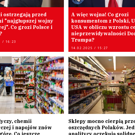
i ostrzegają przed
A więc wojna! Co grozi
i "najgłupszej wojny
konsumentom z Polski, U
j". Co grozi Polsce i
USA w obliczu wzrostu ce
?
nieprzewidywalności Do
Trumpa?
 / 16:23
14.02.2025 / 15:27
yczy, chemii
Sklepy mocno cierpią prz
czej i napojów znów
oszczędnych Polaków. Je
górę. Co jeszcze
analitycy oczekują solidn