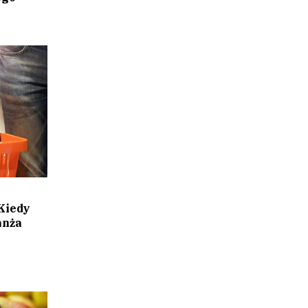
 Kiedy
anża