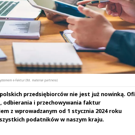
stemem e-Faktur (fot. materiał partnera)
olskich przedsiębiorców nie jest już nowinką. Ofi
 odbierania i przechowywania faktur
iem z wprowadzanym od 1 stycznia 2024 roku
szystkich podatników w naszym kraju.
drzej
Michał Stężalski
FineDiningWe
▶
▶