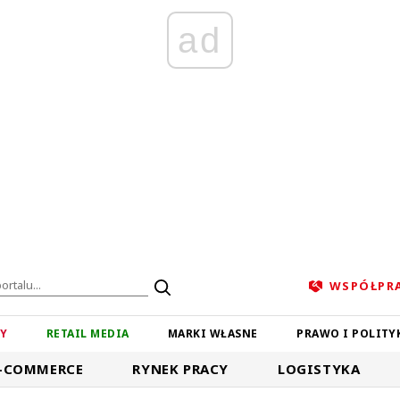
ad
WSPÓŁPR
ZY
RETAIL MEDIA
MARKI WŁASNE
PRAWO I POLITY
-COMMERCE
RYNEK PRACY
LOGISTYKA