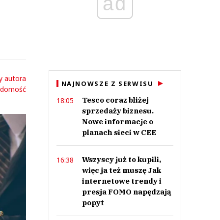
ad
y autora
NAJNOWSZE Z SERWISU
adomość
Tesco coraz bliżej
18:05
sprzedaży biznesu.
Nowe informacje o
planach sieci w CEE
Wszyscy już to kupili,
16:38
więc ja też muszę Jak
internetowe trendy i
presja FOMO napędzają
popyt