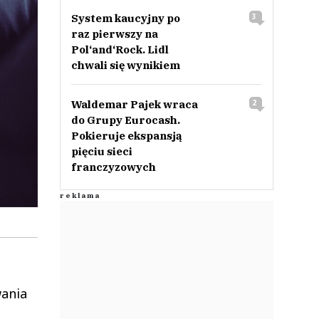
System kaucyjny po
3
raz pierwszy na
Pol‘and‘Rock. Lidl
chwali się wynikiem
Waldemar Pajek wraca
2
do Grupy Eurocash.
Pokieruje ekspansją
pięciu sieci
franczyzowych
wania