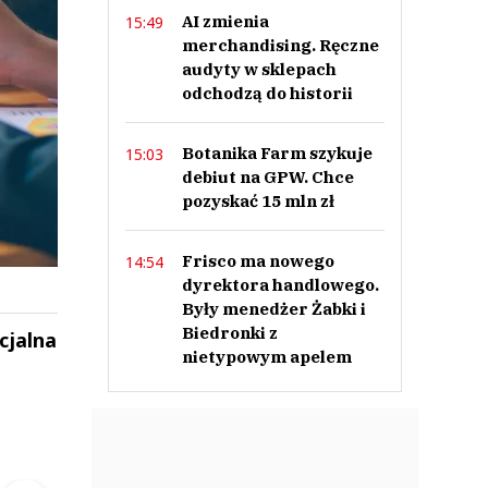
AI zmienia
15:49
merchandising. Ręczne
audyty w sklepach
odchodzą do historii
Botanika Farm szykuje
15:03
debiut na GPW. Chce
pozyskać 15 mln zł
Frisco ma nowego
14:54
dyrektora handlowego.
Były menedżer Żabki i
Biedronki z
cjalna
nietypowym apelem
ek
Szefem być Sezon 2
Marcin Przybysz
▶
▶