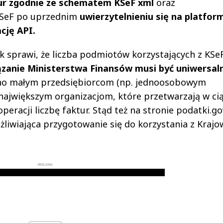
ur zgodnie ze schematem KSeF xml
oraz
 KSeF po uprzednim
uwierzytelnieniu się na platfor
cję API.
sprawi, że liczba podmiotów korzystających z KSe
zanie Ministerstwa Finansów musi być uniwersaln
wno małym przedsiębiorcom (np. jednoosobowym
 największym organizacjom, które przetwarzają w ci
eracji liczbę faktur. Stąd też na stronie podatki.go
liwiająca przygotowanie się do korzystania z Kraj
REKLAMA