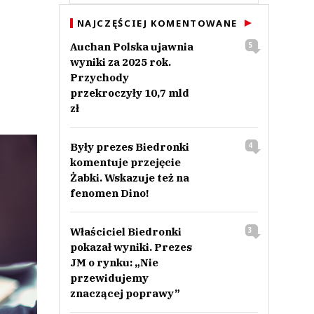
NAJCZĘŚCIEJ KOMENTOWANE
Auchan Polska ujawnia
5
wyniki za 2025 rok.
Przychody
przekroczyły 10,7 mld
zł
Były prezes Biedronki
4
komentuje przejęcie
Żabki. Wskazuje też na
fenomen Dino!
Właściciel Biedronki
3
pokazał wyniki. Prezes
JM o rynku: „Nie
przewidujemy
znaczącej poprawy”