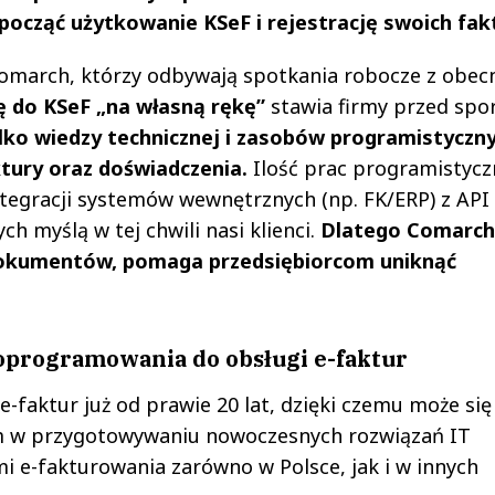
począć użytkowanie KSeF i rejestrację swoich fak
omarch, którzy odbywają spotkania robocze z obecn
ę do KSeF „na własną rękę”
stawia firmy przed sp
ko wiedzy technicznej i zasobów programistyczn
ktury oraz doświadczenia.
Ilość prac programistyc
tegracji systemów wewnętrznych (np. FK/ERP) z API
h myślą w tej chwili nasi klienci.
Dlatego Comarch
okumentów, pomaga przedsiębiorcom uniknąć
oprogramowania do obsługi e-faktur
-faktur już od prawie 20 lat, dzięki czemu może się
m w przygotowywaniu nowoczesnych rozwiązań IT
 e-fakturowania zarówno w Polsce, jak i w innych