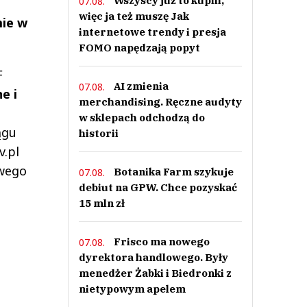
Wszyscy już to kupili,
07.08.
więc ja też muszę Jak
mie w
internetowe trendy i presja
FOMO napędzają popyt
F
AI zmienia
07.08.
e i
merchandising. Ręczne audyty
w sklepach odchodzą do
ągu
historii
v.pl
owego
Botanika Farm szykuje
07.08.
debiut na GPW. Chce pozyskać
15 mln zł
Frisco ma nowego
07.08.
dyrektora handlowego. Były
menedżer Żabki i Biedronki z
nietypowym apelem