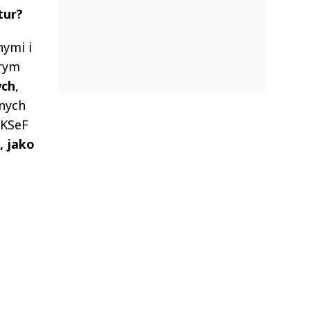
tur?
ymi i
orym
ych
,
znych
 KSeF
, jako