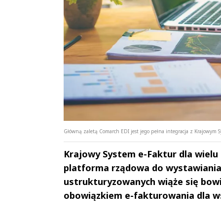
Główną zaletą Comarch EDI jest jego pełna integracja z Krajowym Sy
Krajowy System e-Faktur dla wielu p
platforma rządowa do wystawiania,
ustrukturyzowanych wiąże się bow
obowiązkiem e-fakturowania dla w
Andrzej i Marta
Marta i An
Sterniccy
Sterniccy
▶
▶