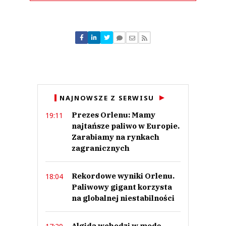
Komentarze (
2
)
Biedronka
15.04.2024 / 12:42
NAJNOWSZE Z SERWISU
This comment was minimized by the moderator on the site
Prezes Orlenu: Mamy
19:11
Stolarz zawsze opowiada niestworzone historie. Ten skan karty Biedronki
i Lidla nie daje cen tych sieci tylko dostęp cen promocyjnych Delikatesów
najtańsze paliwo w Europie.
które są znacząco wyższe od cen Biedronki i Lidla. Słabe to.
Zarabiamy na rynkach
Biedronka
zagranicznych
Odpowiedz
0
Rekordowe wyniki Orlenu.
18:04
0
Paliwowy gigant korzysta
na globalnej niestabilności
Algida wchodzi w modę.