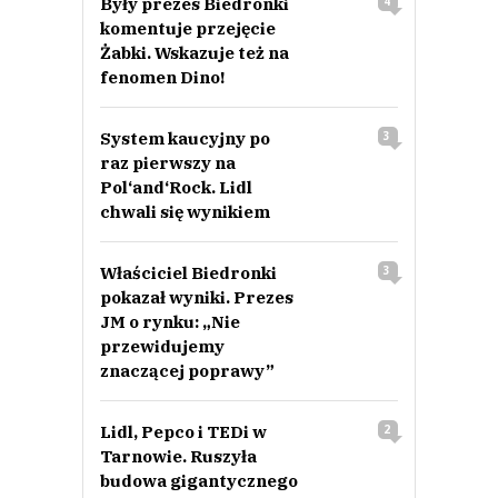
Były prezes Biedronki
4
komentuje przejęcie
Żabki. Wskazuje też na
fenomen Dino!
System kaucyjny po
3
raz pierwszy na
Pol‘and‘Rock. Lidl
chwali się wynikiem
Właściciel Biedronki
3
pokazał wyniki. Prezes
JM o rynku: „Nie
przewidujemy
znaczącej poprawy”
Lidl, Pepco i TEDi w
2
Tarnowie. Ruszyła
budowa gigantycznego