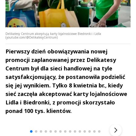
Delikatesy Centrum akceptują karty lojalnościowe Biedronki i Lidla
(youtube.com/@DelikatesyCentrum)
Pierwszy dzień obowiązywania nowej
promocji zaplanowanej przez Delikatesy
Centrum był dla sieci handlowej na tyle
satysfakcjonujący, że postanowiła podzielić
się jej wynikiem. Tylko 8 kwietnia br., kiedy
sieć zaczęła akceptować karty lojalnościowe
Lidla i Biedronki, z promocji skorzystało
ponad 100 tys. klientów.
Andrzej i Marta Sterniccy
Marta i 
▶