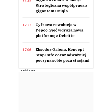
17:29
Strategiczna współpraca z
hehe
gigantem Uniqlo
11.04.2024 / 12:04
This comment was minimized by the moderator on the site
Cyfrowa rewolucja w
17:23
100 tysiecy klientów, a Biedronka ma 18 milionów kart...
Pepco. Sieć wdraża nową
hehe
platformę z Deloitte
Odpowiedz
0
Eksodus Orlenu. Koncept
17:06
0
Stop Cafe coraz odważniej
poczyna sobie poza stacjami
Nie znaleziono komentarzy
Zostaw swoje komentarze
Imię (Wymagane)
Anuluj
Prześlij komentarz