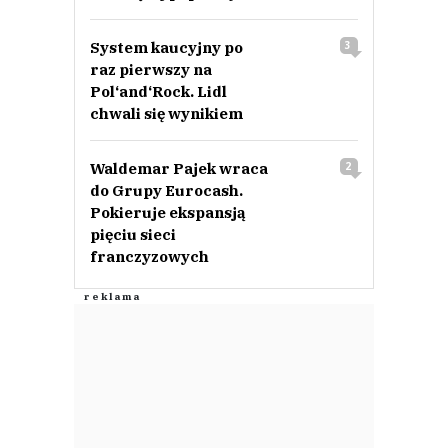
System kaucyjny po
3
raz pierwszy na
Pol‘and‘Rock. Lidl
chwali się wynikiem
Waldemar Pajek wraca
2
do Grupy Eurocash.
Pokieruje ekspansją
pięciu sieci
franczyzowych