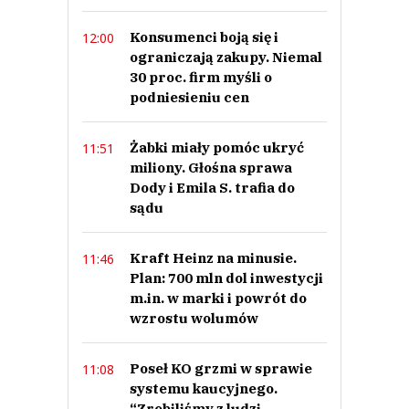
Konsumenci boją się i
12:00
ograniczają zakupy. Niemal
30 proc. firm myśli o
podniesieniu cen
Żabki miały pomóc ukryć
11:51
miliony. Głośna sprawa
Dody i Emila S. trafia do
sądu
Kraft Heinz na minusie.
11:46
Plan: 700 mln dol inwestycji
m.in. w marki i powrót do
wzrostu wolumów
Poseł KO grzmi w sprawie
11:08
systemu kaucyjnego.
“Zrobiliśmy z ludzi