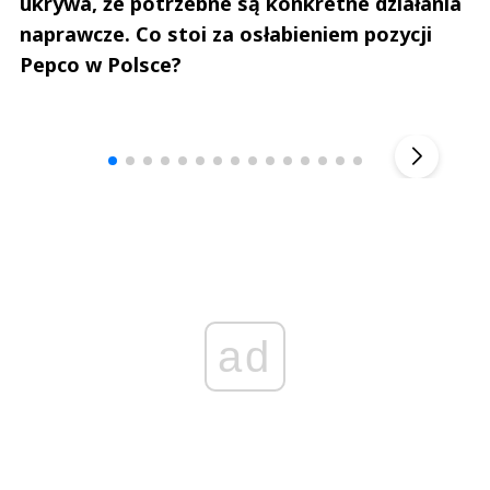
ukrywa, że potrzebne są konkretne działania
naprawcze. Co stoi za osłabieniem pozycji
Pepco w Polsce?
Andrzej i Marta Sterniccy
Marta i 
▶
ad