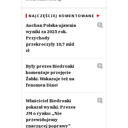
NAJCZĘŚCIEJ KOMENTOWANE
Auchan Polska ujawnia
5
wyniki za 2025 rok.
Przychody
przekroczyły 10,7 mld
zł
Były prezes Biedronki
4
komentuje przejęcie
Żabki. Wskazuje też na
fenomen Dino!
Właściciel Biedronki
3
pokazał wyniki. Prezes
JM o rynku: „Nie
przewidujemy
znaczącej poprawy”