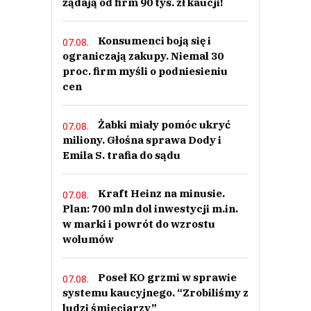
żądają od firm 90 tys. zł kaucji!
Konsumenci boją się i
07.08.
ograniczają zakupy. Niemal 30
proc. firm myśli o podniesieniu
cen
Żabki miały pomóc ukryć
07.08.
miliony. Głośna sprawa Dody i
Emila S. trafia do sądu
Kraft Heinz na minusie.
07.08.
Plan: 700 mln dol inwestycji m.in.
w marki i powrót do wzrostu
wolumów
Poseł KO grzmi w sprawie
07.08.
systemu kaucyjnego. “Zrobiliśmy z
ludzi śmieciarzy”