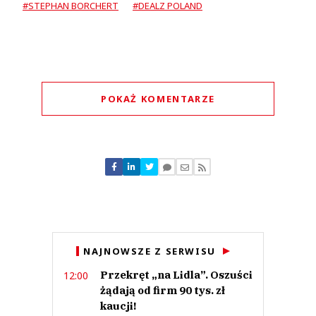
#STEPHAN BORCHERT
#DEALZ POLAND
POKAŻ KOMENTARZE
Komentarze (
0
)
Nie znaleziono komentarzy
Zostaw swoje komentarze
Imię (Wymagane)
Anuluj
NAJNOWSZE Z SERWISU
Prześlij komentarz
Przekręt „na Lidla”. Oszuści
12:00
żądają od firm 90 tys. zł
kaucji!