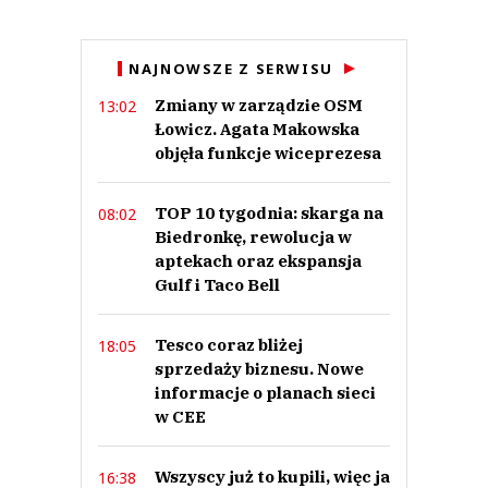
Anuluj
NAJNOWSZE Z SERWISU
Prześlij komentarz
Zmiany w zarządzie OSM
13:02
Łowicz. Agata Makowska
objęła funkcje wiceprezesa
TOP 10 tygodnia: skarga na
08:02
Biedronkę, rewolucja w
aptekach oraz ekspansja
Gulf i Taco Bell
Tesco coraz bliżej
18:05
sprzedaży biznesu. Nowe
informacje o planach sieci
w CEE
Wszyscy już to kupili, więc ja
16:38