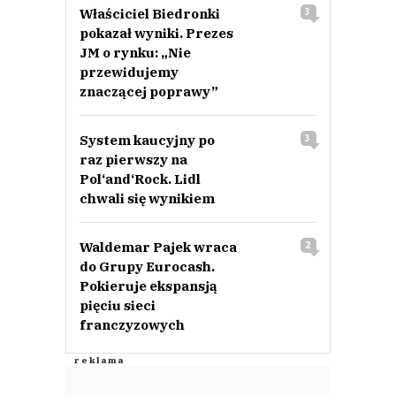
Właściciel Biedronki
3
pokazał wyniki. Prezes
JM o rynku: „Nie
przewidujemy
znaczącej poprawy”
System kaucyjny po
3
raz pierwszy na
Pol‘and‘Rock. Lidl
chwali się wynikiem
Waldemar Pajek wraca
2
do Grupy Eurocash.
Pokieruje ekspansją
pięciu sieci
franczyzowych