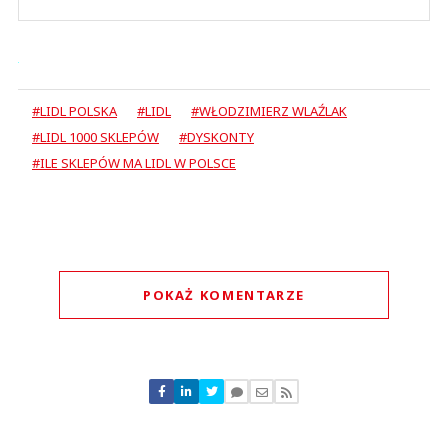
#LIDL POLSKA
#LIDL
#WŁODZIMIERZ WLAŹLAK
#LIDL 1000 SKLEPÓW
#DYSKONTY
#ILE SKLEPÓW MA LIDL W POLSCE
POKAŻ KOMENTARZE
Komentarze (
0
)
Nie znaleziono komentarzy
Zostaw swoje komentarze
Imię (Wymagane)