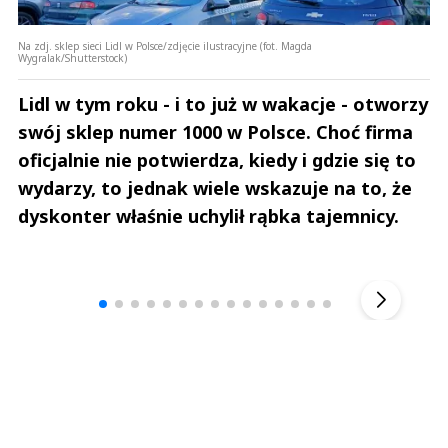
Na zdj. sklep sieci Lidl w Polsce/zdjęcie ilustracyjne (fot. Magda
Wygralak/Shutterstock)
Lidl w tym roku - i to już w wakacje - otworzy
swój sklep numer 1000 w Polsce. Choć firma
oficjalnie nie potwierdza, kiedy i gdzie się to
wydarzy, to jednak wiele wskazuje na to, że
dyskonter właśnie uchylił rąbka tajemnicy.
Andrzej i Marta Sterniccy
Marta i 
▶