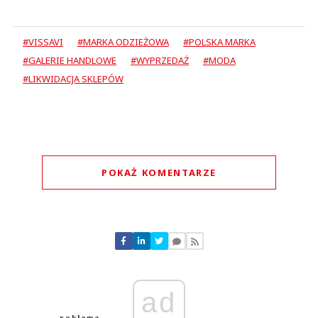
#VISSAVI
#MARKA ODZIEŻOWA
#POLSKA MARKA
#GALERIE HANDLOWE
#WYPRZEDAŻ
#MODA
#LIKWIDACJA SKLEPÓW
POKAŻ KOMENTARZE
Komentarze (
0
)
Nie znaleziono komentarzy
Zostaw swoje komentarze
Imię (Wymagane)
ad
Anuluj