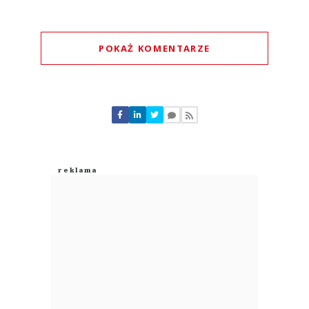
POKAŻ KOMENTARZE
Komentarze (
0
)
Nie znaleziono komentarzy
Zostaw swoje komentarze
Imię (Wymagane)
Anuluj
Prześlij komentarz