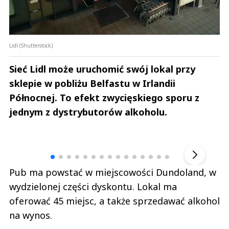
Lidl (Shutterstock)
Sieć Lidl może uruchomić swój lokal przy
sklepie w pobliżu Belfastu w Irlandii
Północnej. To efekt zwycięskiego sporu z
jednym z dystrybutorów alkoholu.
Andrzej i Marta Sterniccy
Marta i 
▶
Pub ma powstać w miejscowości Dundoland, w
wydzielonej części dyskontu. Lokal ma
oferować 45 miejsc, a także sprzedawać alkohol
na wynos.