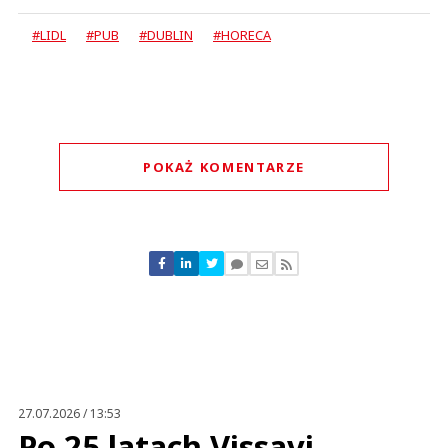
#LIDL
#PUB
#DUBLIN
#HORECA
POKAŻ KOMENTARZE
Komentarze (
0
)
Nie znaleziono komentarzy
Zostaw swoje komentarze
Imię (Wymagane)
Anuluj
Prześlij komentarz
27.07.2026 / 13:53
Po 25 latach Vissavi