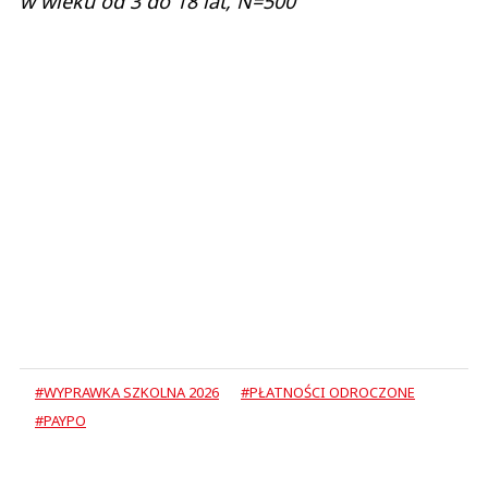
w wieku od 3 do 18 lat, N=500
#WYPRAWKA SZKOLNA 2026
#PŁATNOŚCI ODROCZONE
#PAYPO