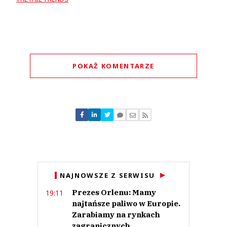
POKAŻ KOMENTARZE
Komentarze (
0
)
Nie znaleziono komentarzy
Zostaw swoje komentarze
Imię (Wymagane)
Anuluj
NAJNOWSZE Z SERWISU
Prześlij komentarz
Prezes Orlenu: Mamy
19:11
najtańsze paliwo w Europie.
Zarabiamy na rynkach
zagranicznych