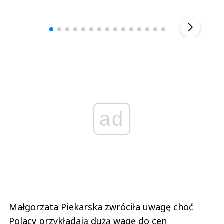
Andrzej i Marta Sterniccy
Marta i 
▶
ad
Małgorzata Piekarska zwróciła uwagę choć
Polacy przykładają dużą wagę do cen