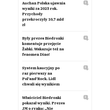
Auchan Polska ujawnia
5
wyniki za 2025 rok.
Przychody
przekroczyły 10,7 mld
zł
Były prezes Biedronki
4
komentuje przejęcie
Żabki. Wskazuje też na
fenomen Dino!
System kaucyjny po
3
raz pierwszy na
Pol‘and‘Rock. Lidl
chwali się wynikiem
Właściciel Biedronki
3
pokazał wyniki. Prezes
JM o rynku: „Nie