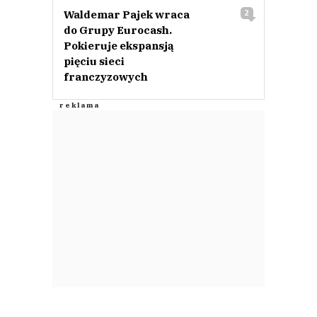
Waldemar Pajek wraca
2
do Grupy Eurocash.
Pokieruje ekspansją
pięciu sieci
franczyzowych