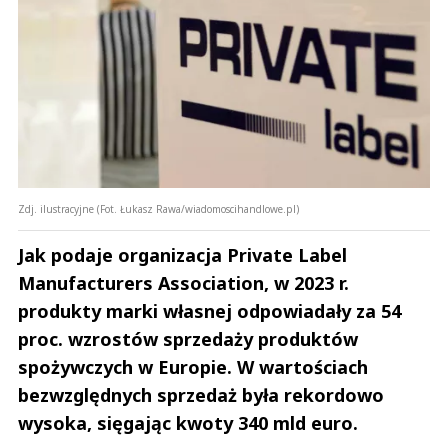
Zdj. ilustracyjne (Fot. Łukasz Rawa/wiadomoscihandlowe.pl)
Jak podaje organizacja Private Label
Manufacturers Association, w 2023 r.
produkty marki własnej odpowiadały za 54
proc. wzrostów sprzedaży produktów
spożywczych w Europie. W wartościach
bezwzględnych sprzedaż była rekordowo
wysoka, sięgając kwoty 340 mld euro.
Andrzej i Marta Sterniccy
Marta i 