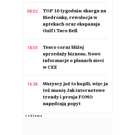
TOP 10 tygodnia: skarga na
08:02
Biedronkę, rewolucja w
aptekach oraz ekspansja
Gulf i Taco Bell
Tesco coraz bliżej
18:05
sprzedaży biznesu. Nowe
informacje o planach sieci
w CEE
Wszyscy już to kupili, więc ja
16:38
też muszę Jak internetowe
trendy i presja FOMO
napędzają popyt