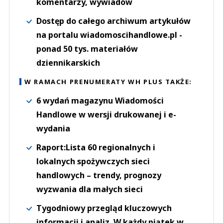
komentarzy, wywiadów
Dostęp do całego archiwum artykułów
na portalu wiadomoscihandlowe.pl -
ponad 50 tys. materiałów
dziennikarskich
W RAMACH PRENUMERATY WH PLUS TAKŻE:
6 wydań magazynu Wiadomości
Handlowe w wersji drukowanej i e-
wydania
Raport:Lista 60 regionalnych i
lokalnych spożywczych sieci
handlowych – trendy, prognozy
wyzwania dla małych sieci
Tygodniowy przegląd kluczowych
informacji i analiz. W każdy piątek w