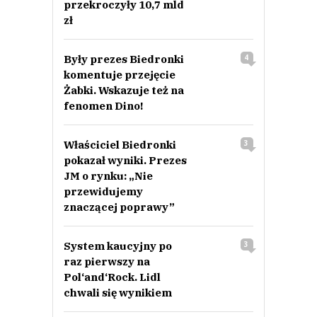
przekroczyły 10,7 mld
zł
Były prezes Biedronki
4
komentuje przejęcie
Żabki. Wskazuje też na
fenomen Dino!
Właściciel Biedronki
3
pokazał wyniki. Prezes
JM o rynku: „Nie
przewidujemy
znaczącej poprawy”
System kaucyjny po
3
raz pierwszy na
Pol‘and‘Rock. Lidl
chwali się wynikiem