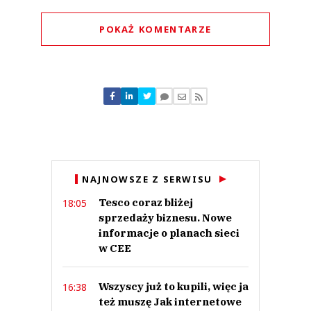
POKAŻ KOMENTARZE
Komentarze (
0
)
Nie znaleziono komentarzy
Zostaw swoje komentarze
Imię (Wymagane)
Anuluj
NAJNOWSZE Z SERWISU
Prześlij komentarz
Tesco coraz bliżej
18:05
sprzedaży biznesu. Nowe
informacje o planach sieci
w CEE
Wszyscy już to kupili, więc ja
16:38
też muszę Jak internetowe