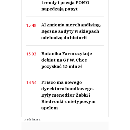
trendy i presja FOMO
napędzają popyt
AI zmienia merchandising.
15:49
Ręczne audyty w sklepach
odchodzą do historii
Botanika Farm szykuje
15:03
debiut na GPW. Chce
pozyskać 15 mln zł
Frisco ma nowego
14:54
dyrektora handlowego.
Były menedżer Żabki i
Biedronki z nietypowym
apelem