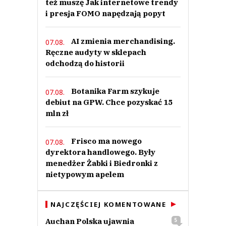
też muszę Jak internetowe trendy
i presja FOMO napędzają popyt
AI zmienia merchandising.
07.08.
Ręczne audyty w sklepach
odchodzą do historii
Botanika Farm szykuje
07.08.
debiut na GPW. Chce pozyskać 15
mln zł
Frisco ma nowego
07.08.
dyrektora handlowego. Były
menedżer Żabki i Biedronki z
nietypowym apelem
NAJCZĘŚCIEJ KOMENTOWANE
Auchan Polska ujawnia
5