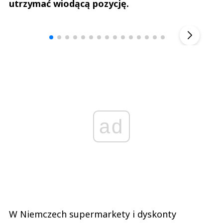
utrzymać wiodącą pozycję.
Andrzej i Marta Sterniccy
Marta i 
▶
ad
W Niemczech supermarkety i dyskonty