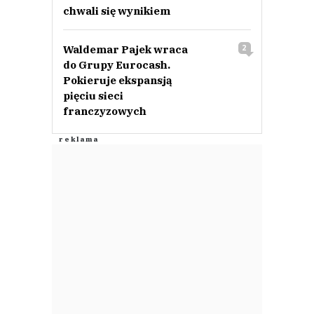
chwali się wynikiem
Waldemar Pajek wraca
2
do Grupy Eurocash.
Pokieruje ekspansją
pięciu sieci
franczyzowych