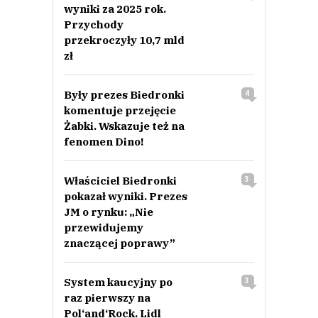
wyniki za 2025 rok.
Przychody
przekroczyły 10,7 mld
zł
Były prezes Biedronki
4
komentuje przejęcie
Żabki. Wskazuje też na
fenomen Dino!
Właściciel Biedronki
3
pokazał wyniki. Prezes
JM o rynku: „Nie
przewidujemy
znaczącej poprawy”
System kaucyjny po
3
raz pierwszy na
Pol‘and‘Rock. Lidl