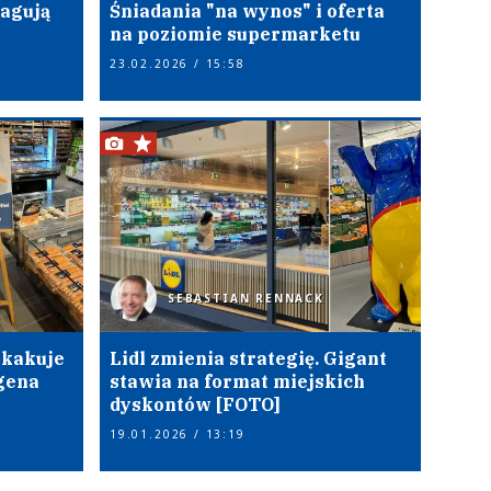
eagują
Śniadania "na wynos" i oferta
na poziomie supermarketu
23.02.2026 / 15:58
SEBASTIAN RENNACK
skakuje
Lidl zmienia strategię. Gigant
gena
stawia na format miejskich
dyskontów [FOTO]
19.01.2026 / 13:19