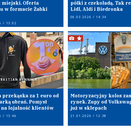
 miejski. Oferta
półki z czekoladą. Tak r
u w formacie Żabki
Lidl, Aldi i Biedronka
06.03.2026 / 14:34
6 / 13:02
EBASTIAN RENNACK
 przekąska za 1 euro od
Motoryzacyjny kolos za
arką ubrań. Pomysł
rynek. Zupy od Volkswa
 na lojalność klientów
już w sklepach
6 / 13:46
21.01.2026 / 12:38