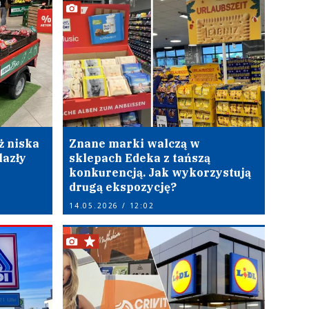
ż niska
Znane marki walczą w
lazły
sklepach Edeka z tańszą
konkurencją. Jak wykorzystują
drugą ekspozycję?
14.05.2026 / 12:02