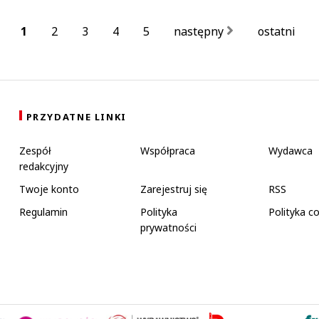
1
2
3
4
5
następny
ostatni
PRZYDATNE LINKI
Zespół
Współpraca
Wydawca
redakcyjny
Twoje konto
Zarejestruj się
RSS
Regulamin
Polityka
Polityka c
prywatności