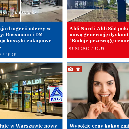
EBASTIAN RENNACK
ja drogerii uderzy w
Aldi Nord i Aldi Süd pok
y: Rossmann i DM
nową generację dyskont
ją koszyki zakupowe
"Buduje przewagę ceno
w
01.05.2026 / 13:18
6 / 18:38
stuje w Warszawie nowy
Wysokie ceny kakao zmi