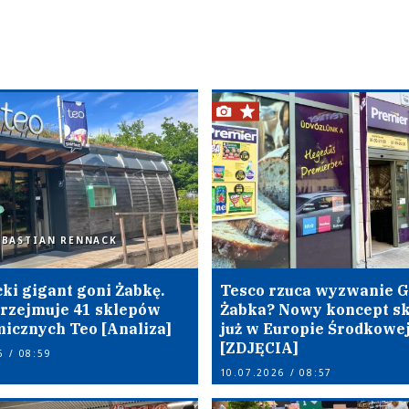
EBASTIAN RENNACK
ki gigant goni Żabkę.
Tesco rzuca wyzwanie G
rzejmuje 41 sklepów
Żabka? Nowy koncept s
icznych Teo [Analiza]
już w Europie Środkowe
[ZDJĘCIA]
6 / 08:59
10.07.2026 / 08:57