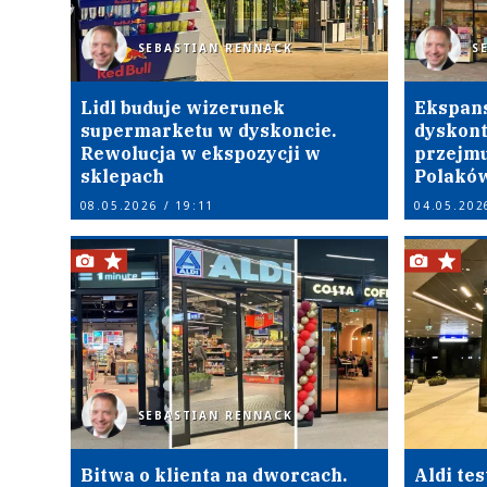
SEBASTIAN RENNACK
S
Lidl buduje wizerunek
Ekspans
supermarketu w dyskoncie.
dyskont
Rewolucja w ekspozycji w
przejmu
sklepach
Polakó
08.05.2026 / 19:11
04.05.202
SEBASTIAN RENNACK
Bitwa o klienta na dworcach.
Aldi te