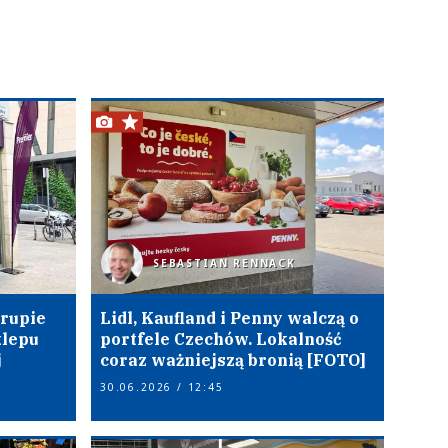
SEBASTIAN RENNACK
rupie
Lidl, Kaufland i Penny walczą o
klepu
portfele Czechów. Lokalność
j
coraz ważniejszą bronią [FOTO]
30.06.2026 / 12:45