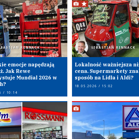
EBASTIAN RENNACK
SEBASTIAN RENNACK
kie emocje napędzają
Lokalność ważniejsza ni
ż. Jak Rewe
cena. Supermarkety zna
stuje Mundial 2026 w
sposób na Lidla i Aldi?
h?
18.05.2026 / 15:02
6 / 10:14