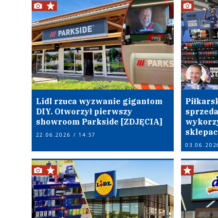
S
Lidl rzuca wyzwanie gigantom
Piłkars
DIY. Otworzył pierwszy
sprzeda
showroom Parkside [ZDJĘCIA]
wykorzy
sklepac
22.06.2026 / 14:57
03.06.202