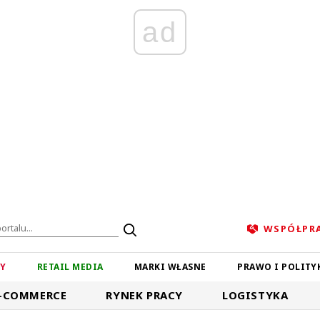
ad
WSPÓŁPR
ZY
RETAIL MEDIA
MARKI WŁASNE
PRAWO I POLITY
-COMMERCE
RYNEK PRACY
LOGISTYKA