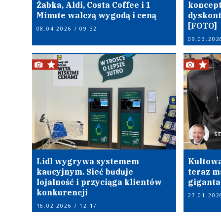
Żabka, Aldi, Costa Coffee i 1
koncept
Minute walczą wygodą i ceną
dyskont
[FOTO]
08.04.2026 / 09:32
09.03.202
S
Lidl wygrywa systemem
Kultowa
kaucyjnym. Sieć buduje
teraz m
lojalność i przyciąga klientów
giganta
konkurencji
27.01.202
16.02.2026 / 12:17