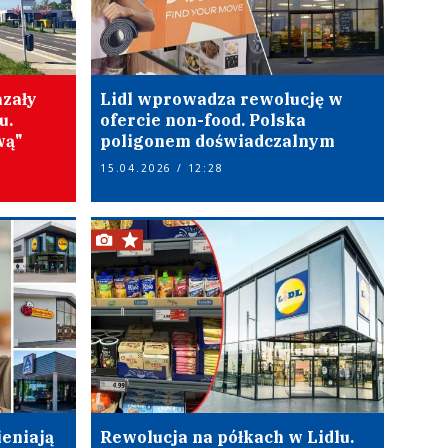
azały
Lidl wprowadza rewolucję w
u.
ofercie non-food. Polska
wą"
poligonem doświadczalnym
15.04.2026 / 12:28
eniają
Rewolucja na półkach w Lidlu.