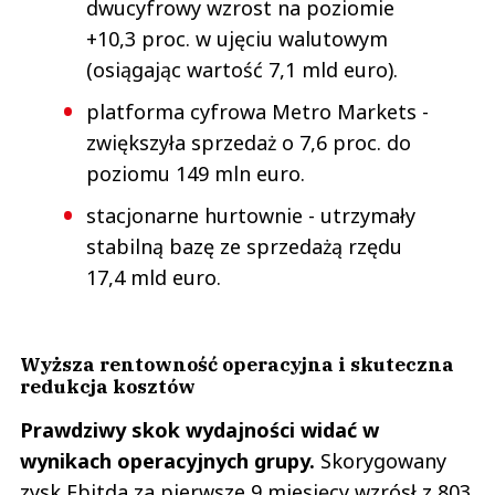
dwucyfrowy wzrost na poziomie
+10,3 proc. w ujęciu walutowym
(osiągając wartość 7,1 mld euro).
platforma cyfrowa Metro Markets -
zwiększyła sprzedaż o 7,6 proc. do
poziomu 149 mln euro.
stacjonarne hurtownie - utrzymały
stabilną bazę ze sprzedażą rzędu
17,4 mld euro.
Wyższa rentowność operacyjna i skuteczna
redukcja kosztów
Prawdziwy skok wydajności widać w
wynikach operacyjnych grupy.
Skorygowany
zysk Ebitda za pierwsze 9 miesięcy wzrósł z 803