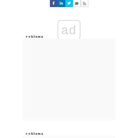
Nie znaleziono komentarzy
Zostaw swoje komentarze
Imię (Wymagane)
ad
Anuluj
Prześlij komentarz