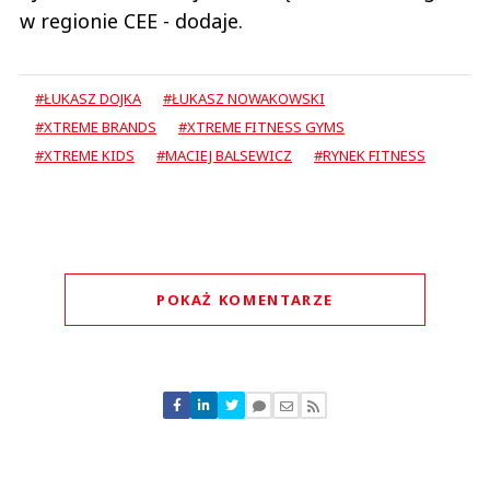
w regionie CEE - dodaje.
#ŁUKASZ DOJKA
#ŁUKASZ NOWAKOWSKI
#XTREME BRANDS
#XTREME FITNESS GYMS
#XTREME KIDS
#MACIEJ BALSEWICZ
#RYNEK FITNESS
POKAŻ KOMENTARZE
Komentarze (
0
)
Nie znaleziono komentarzy
Zostaw swoje komentarze
Imię (Wymagane)