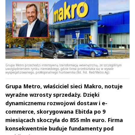
Grupa Metro przechodzi intensywną transformację wewnętrzną, ze szczególnym
uwzględnieniem rynku niemieckiego, gdzie firma przekształca się w wysoce
wyspecjalizowanego, profesjonalnego hurtownika (fot. Fot. Red/Metro Ag)
Grupa Metro, właściciel sieci Makro, notuje
wyraźne wzrosty sprzedaży. Dzięki
dynamicznemu rozwojowi dostaw i e-
commerce, skorygowana Ebitda po 9
miesiącach skoczyła do 855 mln euro. Firma
konsekwentnie buduje fundamenty pod