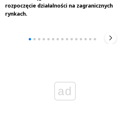
rozpoczęcie działalności na zagranicznych
rynkach.
Andrzej i Marta Sterniccy
Marta i 
▶
ad