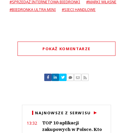
#SPRZEDAŻ INTERNETOWA BIEDRONKI
#MARKI WŁASNE
#BIEDRONKA ULTRA MINI
#SIECI HANDLOWE
POKAŻ KOMENTARZE
Komentarze (
1
)
Piotrek
20.06.2024 / 12:27
NAJNOWSZE Z SERWISU
This comment was minimized by the moderator on the site
TOP 10 aplikacji
13:32
Chcą być lepsi od konkurencji, jednak niestety im to nie wychodzi. Ceny
inne na promocjach, inne na półkach, inne w kasie… palety wszędzie, że
zakupowych w Polsce. Kto
przejścia nie ma, brud w każdym sklepie i mały personel. Jedna osoba, musi