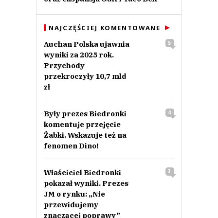
NAJCZĘŚCIEJ KOMENTOWANE
Auchan Polska ujawnia
5
wyniki za 2025 rok.
Przychody
przekroczyły 10,7 mld
zł
Były prezes Biedronki
4
komentuje przejęcie
Żabki. Wskazuje też na
fenomen Dino!
Właściciel Biedronki
3
pokazał wyniki. Prezes
JM o rynku: „Nie
przewidujemy
znaczącej poprawy”