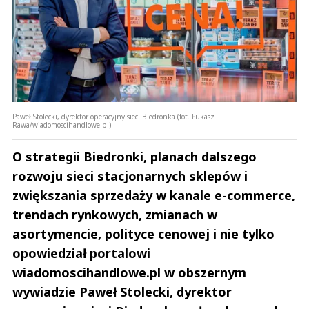
Paweł Stolecki, dyrektor operacyjny sieci Biedronka (fot. Łukasz
Rawa/wiadomoscihandlowe.pl)
O strategii Biedronki, planach dalszego
rozwoju sieci stacjonarnych sklepów i
zwiększania sprzedaży w kanale e-commerce,
trendach rynkowych, zmianach w
asortymencie, polityce cenowej i nie tylko
opowiedział portalowi
wiadomoscihandlowe.pl w obszernym
wywiadzie Paweł Stolecki, dyrektor