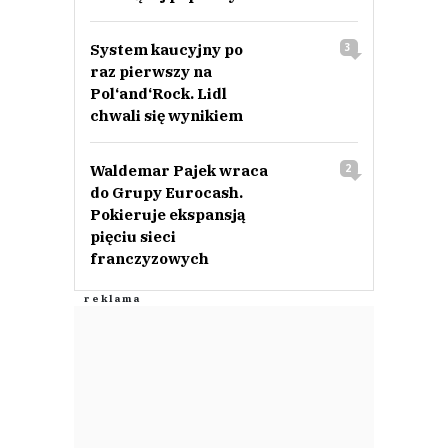
System kaucyjny po
3
raz pierwszy na
Pol‘and‘Rock. Lidl
chwali się wynikiem
Waldemar Pajek wraca
2
do Grupy Eurocash.
Pokieruje ekspansją
pięciu sieci
franczyzowych