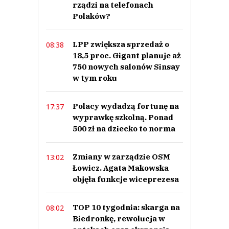
rządzi na telefonach
robić za 4 inne :/ no z tym...
Polaków?
Chcą być lepsi od konkurencji, jednak niestety im to nie wychodzi. Ceny
inne na promocjach, inne na półkach, inne w kasie… palety wszędzie, że
przejścia nie ma, brud w każdym sklepie i mały personel. Jedna osoba, musi
robić za 4 inne :/ no z tym sobie na pewno nie pomogą w walce z
LPP zwiększa sprzedaż o
08:38
konkurencją, jedynie, głupim porównywaniem, smsami i reklamami. W tym
18,5 proc. Gigant planuje aż
są lepsi… ale czy pozytywnie…
750 nowych salonów Sinsay
Czytaj całość
w tym roku
Piotrek
Odpowiedz
0
Polacy wydadzą fortunę na
17:37
wyprawkę szkolną. Ponad
0
500 zł na dziecko to norma
Nie znaleziono komentarzy
Zostaw swoje komentarze
Imię (Wymagane)
Zmiany w zarządzie OSM
13:02
Łowicz. Agata Makowska
objęła funkcje wiceprezesa
Anuluj
TOP 10 tygodnia: skarga na
08:02
Prześlij komentarz
Biedronkę, rewolucja w