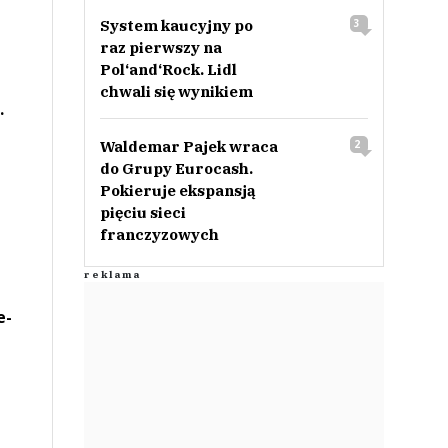
System kaucyjny po
3
raz pierwszy na
Pol‘and‘Rock. Lidl
chwali się wynikiem
.
Waldemar Pajek wraca
2
do Grupy Eurocash.
Pokieruje ekspansją
pięciu sieci
franczyzowych
e-