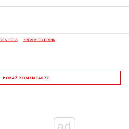
OCA-COLA
#READY TO DRINK
POKAŻ KOMENTARZE
Komentarze (
1
)
ad