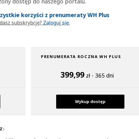
zony dostęp do naszego portalu.
wszystkie korzyści z prenumeraty WH Plus
dasz subskrybcję?
Zaloguj się.
PRENUMERATA ROCZNA WH PLUS
399,99
zł - 365 dni
Wykup dostęp
Z: