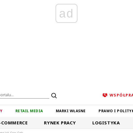
ad
WSPÓŁPR
ZY
RETAIL MEDIA
MARKI WŁASNE
PRAWO I POLITY
-COMMERCE
RYNEK PRACY
LOGISTYKA