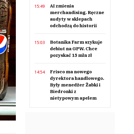
AI zmienia
15:49
merchandising. Ręczne
audyty w sklepach
odchodzą do historii
Botanika Farm szykuje
15:03
debiut na GPW. Chce
pozyskać 15 mln zł
Frisco ma nowego
14:54
dyrektora handlowego.
Były menedżer Żabki i
Biedronki z
nietypowym apelem