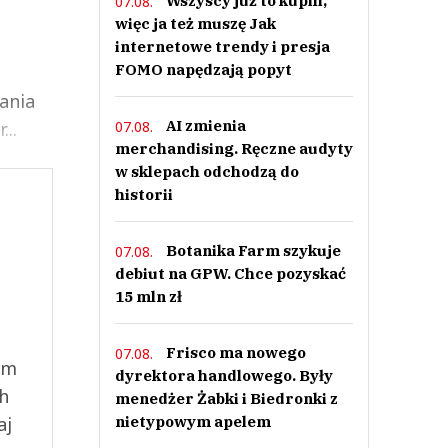
Wszyscy już to kupili,
07.08.
więc ja też muszę Jak
internetowe trendy i presja
FOMO napędzają popyt
ania
AI zmienia
07.08.
..
merchandising. Ręczne audyty
w sklepach odchodzą do
historii
Botanika Farm szykuje
07.08.
debiut na GPW. Chce pozyskać
15 mln zł
Frisco ma nowego
07.08.
ym
dyrektora handlowego. Były
ch
menedżer Żabki i Biedronki z
aj
nietypowym apelem