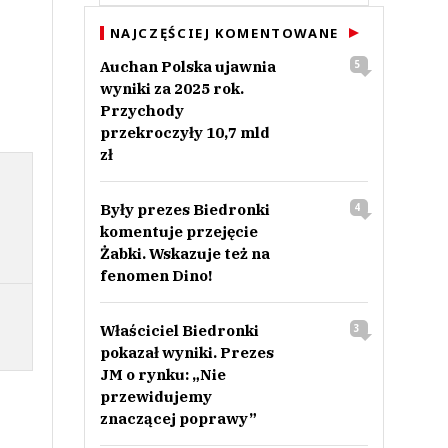
NAJCZĘŚCIEJ KOMENTOWANE
Auchan Polska ujawnia
5
wyniki za 2025 rok.
Przychody
przekroczyły 10,7 mld
zł
Były prezes Biedronki
4
komentuje przejęcie
Żabki. Wskazuje też na
fenomen Dino!
Właściciel Biedronki
3
pokazał wyniki. Prezes
JM o rynku: „Nie
przewidujemy
znaczącej poprawy”