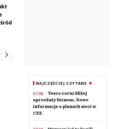
ukt
e
wśród
ek
Szefem być Sezon 2
Marcin Przybysz
▶
▶
NAJCZĘŚCIEJ CZYTANE
Tesco coraz bliżej
07.08.
sprzedaży biznesu. Nowe
informacje o planach sieci w
CEE