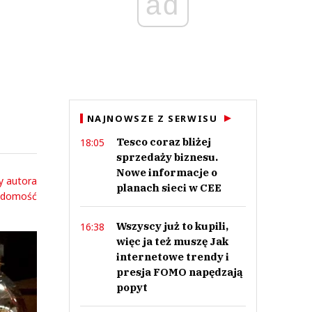
ad
NAJNOWSZE Z SERWISU
Tesco coraz bliżej
18:05
sprzedaży biznesu.
Nowe informacje o
y autora
planach sieci w CEE
adomość
Wszyscy już to kupili,
16:38
więc ja też muszę Jak
internetowe trendy i
presja FOMO napędzają
popyt