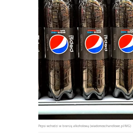
Pepsi wchodzi w branżę alkoholową (wiadomoscihandlowe.pl/MG)