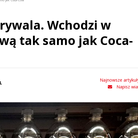
mo jak Coca-Cola
 rywala. Wchodzi w
wą tak samo jak Coca-
Najnowsze artykuł
L
Napisz wi