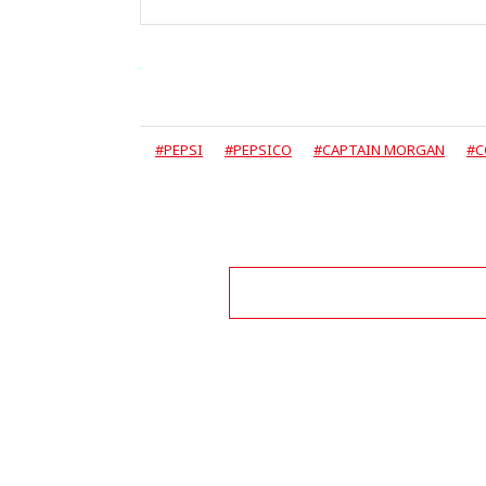
#PEPSI
#PEPSICO
#CAPTAIN MORGAN
#C