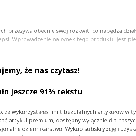
h przeżywa obecnie swój rozkwit, co napędza dział
psi. Wprowadzenie na rynek tego produktu jest pier.
jemy, że nas czytasz!
ało jeszcze 91% tekstu
 to, że wykorzystałeś limit bezpłatnych artykułów w t
tać artykuł premium, dostępny wyłącznie dla naszy
jonalne dziennikarstwo. Wykup subskrypcję i uzysk