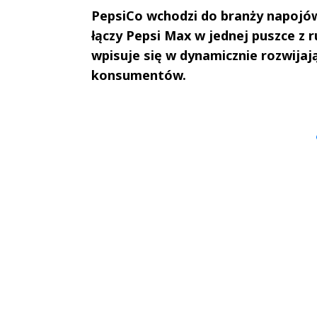
PepsiCo wchodzi do branży napojó
łączy Pepsi Max w jednej puszce z
wpisuje się w dynamicznie rozwija
konsumentów.
Andrzej i Marta
Marta i An
Sterniccy
Sterniccy
▶
▶