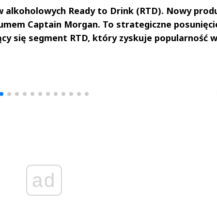
w alkoholowych Ready to Drink (RTD). Nowy prod
 rumem Captain Morgan. To strategiczne posunięci
jący się segment RTD, który zyskuje popularność 
drzej
Michał Stężalski
FineDiningWe
▶
▶
ad