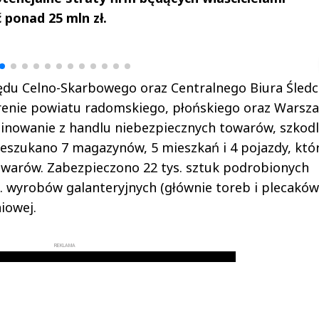
ponad 25 mln zł.
drzej
Michał Stężalski
FineDiningWe
▶
▶
du Celno-Skarbowego oraz Centralnego Biura Śled
terenie powiatu radomskiego, płońskiego oraz Warsza
minowanie z handlu niebezpiecznych towarów, szkod
zeszukano 7 magazynów, 5 mieszkań i 4 pojazdy, któ
towarów. Zabezpieczono 22 tys. sztuk podrobionych
t. wyrobów galanteryjnych (głównie toreb i plecaków
iowej.
REKLAMA