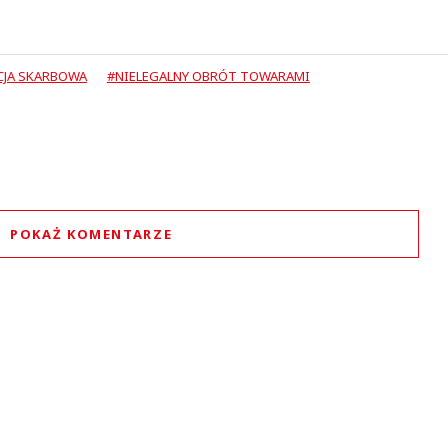
CJA SKARBOWA
#NIELEGALNY OBRÓT TOWARAMI
POKAŻ KOMENTARZE
Komentarze (
1
)
gosc xxxx
01.06.2020 / 17:22