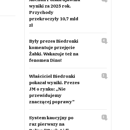
wyniki za 2025 rok.
Przychody
przekroczyły 10,7 mld
zł
Były prezes Biedronki
4
komentuje przejęcie
Żabki. Wskazuje też na
fenomen Dino!
Właściciel Biedronki
3
pokazał wyniki. Prezes
JM o rynku: „Nie
przewidujemy
znaczącej poprawy”
System kaucyjny po
3
raz pierwszy na