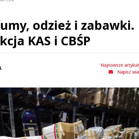
KAS i CBŚP
umy, odzież i zabawki.
kcja KAS i CBŚP
Najnowsze artykuł
L
Napisz wi