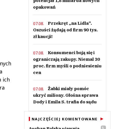
potencjał 1,8 miliarda nowych
opakowań
Przekręt „na Lidla”.
07.08.
Oszuści żądają od firm 90 tys.
zł kaucji!
Konsumenci boją się i
07.08.
ograniczają zakupy. Niemal 30
onych
proc. firm myśli o podniesieniu
a
cen
 ich
ra
Żabki miały pomóc
07.08.
ukryć miliony. Głośna sprawa
Dody i Emila S. trafia do sądu
NAJCZĘŚCIEJ KOMENTOWANE
Auchan Polska ujawnia
5