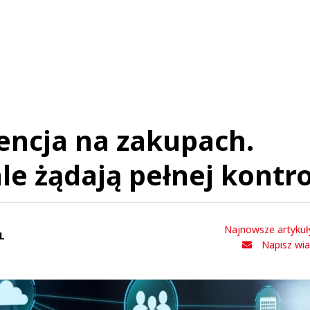
Prześlij komentarz
gencja na zakupach.
ale żądają pełnej kontro
Najnowsze artykuł
L
Napisz wi