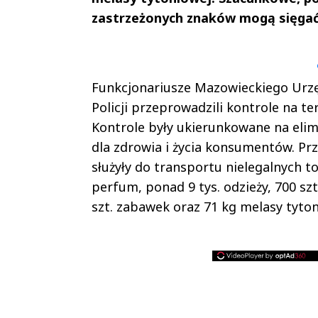
zastrzeżonych znaków mogą sięgać 
Andrzej i Marta
Marta i An
Sterniccy
Sterniccy
▶
▶
Funkcjonariusze Mazowieckiego Urzę
Policji przeprowadzili kontrole na 
Kontrole były ukierunkowane na eli
dla zdrowia i życia konsumentów. Pr
służyły do transportu nielegalnych 
perfum, ponad 9 tys. odzieży, 700 sz
szt. zabawek oraz 71 kg melasy tyton