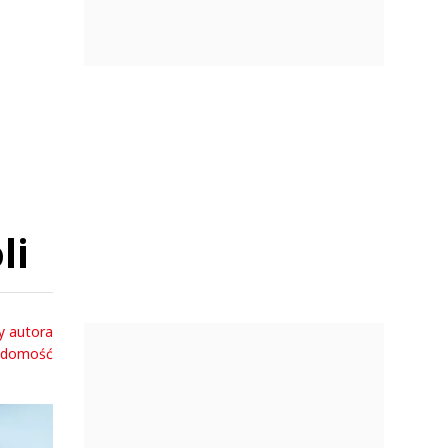
li
y autora
adomość