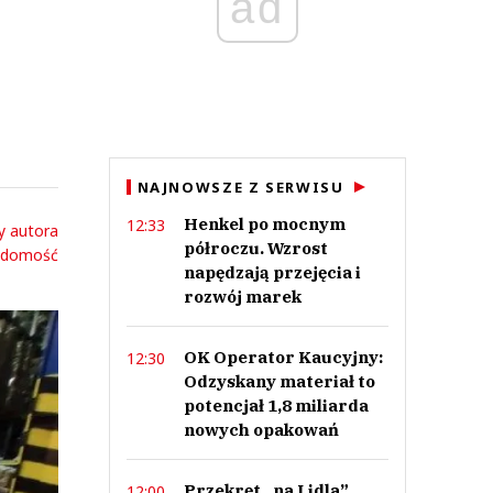
ad
NAJNOWSZE Z SERWISU
Henkel po mocnym
12:33
y autora
półroczu. Wzrost
adomość
napędzają przejęcia i
rozwój marek
OK Operator Kaucyjny:
12:30
Odzyskany materiał to
potencjał 1,8 miliarda
nowych opakowań
Przekręt „na Lidla”.
12:00