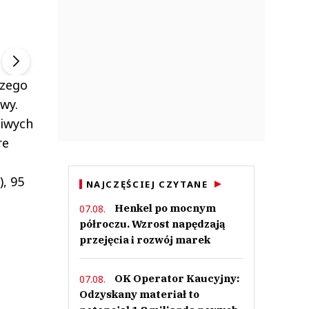
ek
Szefem być Sezon 2
Marcin Przybysz
▶
▶
czego
wy.
liwych
re
), 95
NAJCZĘŚCIEJ CZYTANE
Henkel po mocnym
07.08.
półroczu. Wzrost napędzają
przejęcia i rozwój marek
OK Operator Kaucyjny:
07.08.
Odzyskany materiał to