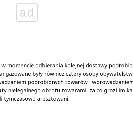
ad
o w momencie odbierania kolejnej dostawy podrobi
zaangażowane były również cztery osoby obywatelstw
rowadzaniem podrobionych towarów i wprowadzaniem
uty nielegalnego obrotu towarami, za co grozi im ka
ali tymczasowo aresztowani.