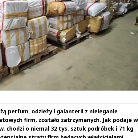
ą perfum, odzieży i galanterii z nieleganie
atowych firm, zostało zatrzymanych. Jak podaje w
 chodzi o niemal 32 tys. sztuk podróbek i 71 kg
encjalne straty firm będących właścicielami