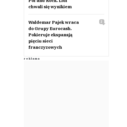
Pol‘and‘Rock. Lidl
chwali się wynikiem
rcij ,
Waldemar Pajek wraca
2
rcij ,
lasnie ,
do Grupy Eurocash.
rfum w
Pokieruje ekspansją
awnych w
abrykaty
pięciu sieci
ary ...
franczyzowych