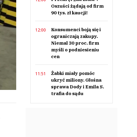
Oszuści żądają od firm
90 tys. zł kaucji!
Konsumenci boją się i
12:00
ograniczają zakupy.
Niemal 30 proc. firm
myśli o podniesieniu
cen
Żabki miały pomóc
11:51
ukryć miliony. Głośna
sprawa Dody i Emila S.
trafia do sądu