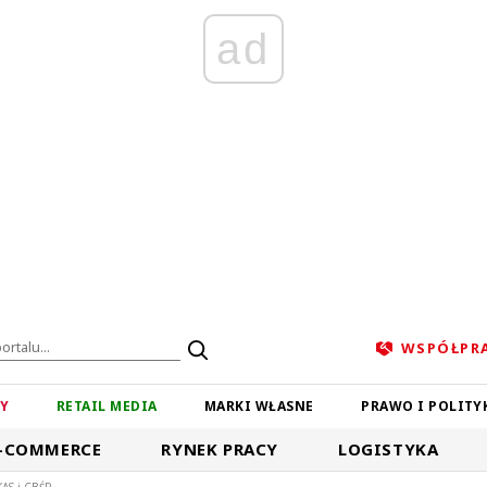
ad
WSPÓŁPR
ZY
RETAIL MEDIA
MARKI WŁASNE
PRAWO I POLITY
-COMMERCE
RYNEK PRACY
LOGISTYKA