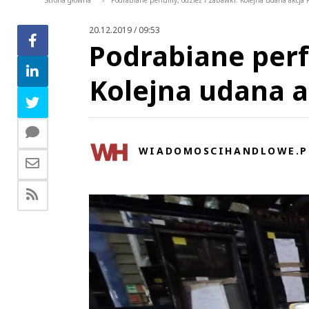
Strona główna
Podrabiane perfumy, odzież i zabawki. Kolejna udana akcja 
>
20.12.2019 / 09:53
Podrabiane perf
Kolejna udana a
WIADOMOSCIHANDLOWE.P