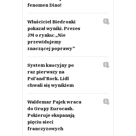
fenomen Dino!
Właściciel Biedronki
3
pokazał wyniki. Prezes
JM o rynku: „Nie
przewidujemy
znaczącej poprawy”
System kaucyjny po
3
raz pierwszy na
Pol‘and‘Rock. Lidl
chwali się wynikiem
Waldemar Pajek wraca
2
do Grupy Eurocash.
Pokieruje ekspansją
pięciu sieci
franczyzowych