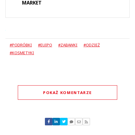
MARKET
#PODRÓBKI
#EUIPO
#ZABAWKI
#ODZIEŻ
#KOSMETYKI
POKAŻ KOMENTARZE
Komentarze (
0
)
Nie znaleziono komentarzy
Zostaw swoje komentarze
Imię (Wymagane)