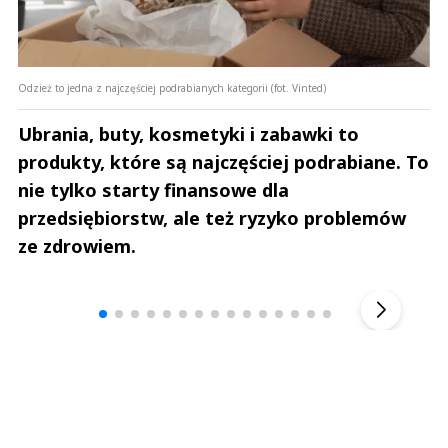
Odzież to jedna z najczęściej podrabianych kategorii (fot. Vinted)
Ubrania, buty, kosmetyki i zabawki to
produkty, które są najczęściej podrabiane. To
nie tylko starty finansowe dla
przedsiębiorstw, ale też ryzyko problemów
ze zdrowiem.
Andrzej i Marta Sterniccy
Marta i 
▶