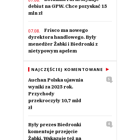
debiut na GPW. Chce pozyskać 15
mln zł
Frisco ma nowego
07.08.
dyrektora handlowego. Były
menedżer Żabki i Biedronki z
nietypowym apelem
NAJCZĘŚCIEJ KOMENTOWANE
Auchan Polska ujawnia
5
wyniki za 2025 rok.
Przychody
przekroczyły 10,7 mld
zł
Były prezes Biedronki
4
komentuje przejęcie
Żabki. Wskazuje też na