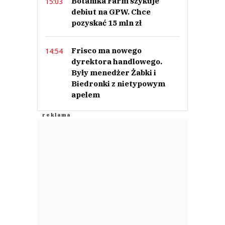
Botanika Farm szykuje
15:03
debiut na GPW. Chce
pozyskać 15 mln zł
Frisco ma nowego
14:54
dyrektora handlowego.
Były menedżer Żabki i
Biedronki z nietypowym
apelem