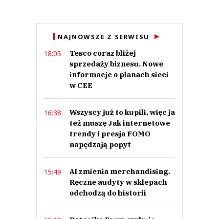
Anuluj
NAJNOWSZE Z SERWISU
Prześlij komentarz
Tesco coraz bliżej
18:05
sprzedaży biznesu. Nowe
informacje o planach sieci
w CEE
Wszyscy już to kupili, więc ja
16:38
też muszę Jak internetowe
trendy i presja FOMO
napędzają popyt
AI zmienia merchandising.
15:49
Ręczne audyty w sklepach
odchodzą do historii