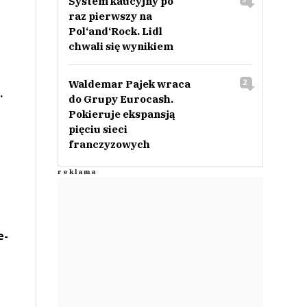
System kaucyjny po
raz pierwszy na
Pol‘and‘Rock. Lidl
chwali się wynikiem
Waldemar Pajek wraca
2
.
do Grupy Eurocash.
Pokieruje ekspansją
pięciu sieci
franczyzowych
e-