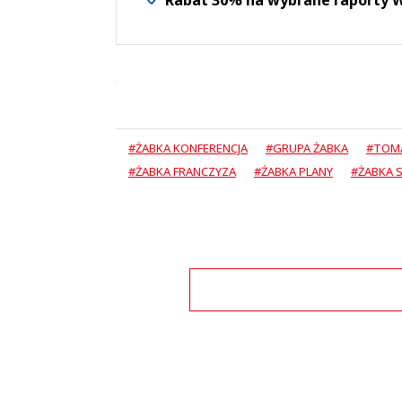
#ŻABKA KONFERENCJA
#GRUPA ŻABKA
#TOM
#ŻABKA FRANCZYZA
#ŻABKA PLANY
#ŻABKA 
Zo