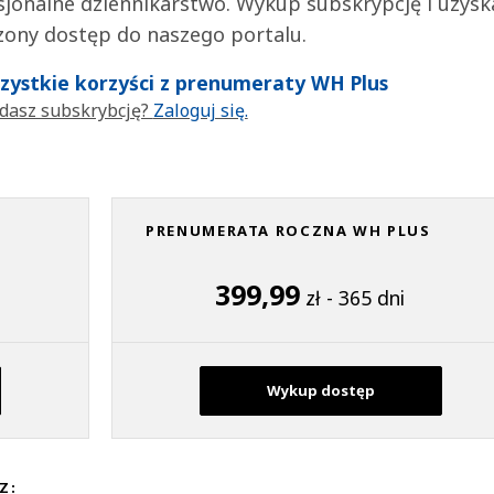
jonalne dziennikarstwo. Wykup subskrypcję i uzysk
zony dostęp do naszego portalu.
wszystkie korzyści z prenumeraty WH Plus
dasz subskrybcję?
Zaloguj się.
PRENUMERATA ROCZNA WH PLUS
399,99
zł - 365 dni
Wykup dostęp
Z: