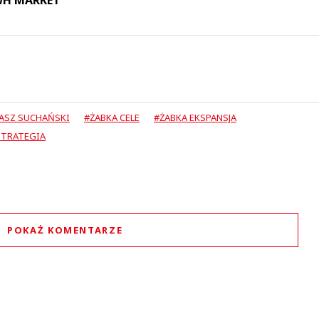
ASZ SUCHAŃSKI
#ŻABKA CELE
#ŻABKA EKSPANSJA
STRATEGIA
POKAŻ KOMENTARZE
Komentarze (
0
)
Nie znaleziono komentarzy
staw swoje komentarze