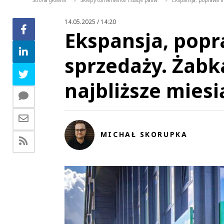
Strona główna
Sklepy convenience i stacje paliw
Ekspansja, poprawa ma
>
>
14.05.2025 / 14:20
Ekspansja, popr
sprzedaży. Żabk
najbliższe miesi
MICHAŁ SKORUPKA