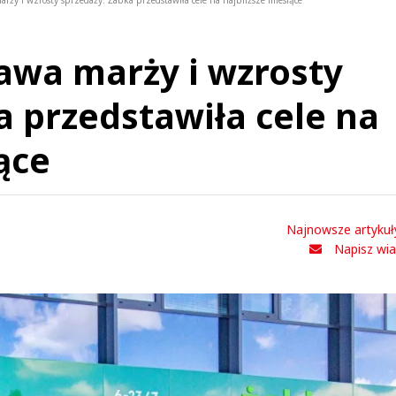
rży i wzrosty sprzedaży. Żabka przedstawiła cele na najbliższe miesiące
awa marży i wzrosty
a przedstawiła cele na
ące
Najnowsze artykuł
Napisz wi