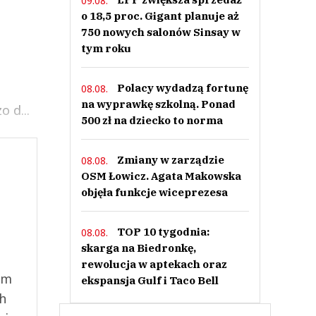
09.08.
o 18,5 proc. Gigant planuje aż
750 nowych salonów Sinsay w
tym roku
Polacy wydadzą fortunę
08.08.
na wyprawkę szkolną. Ponad
 d...
500 zł na dziecko to norma
Zmiany w zarządzie
08.08.
OSM Łowicz. Agata Makowska
objęła funkcje wiceprezesa
TOP 10 tygodnia:
08.08.
skarga na Biedronkę,
rewolucja w aptekach oraz
ym
ekspansja Gulf i Taco Bell
ch