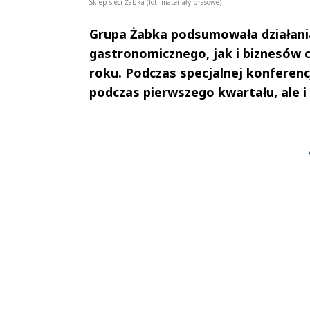
Sklep sieci Żabka (fot. materiały prasowe)
Grupa Żabka podsumowała działani
gastronomicznego, jak i biznesów 
roku. Podczas specjalnej konferenc
podczas pierwszego kwartału, ale i 
Andrzej i Marta
Marta i An
Sterniccy
Sterniccy
▶
▶