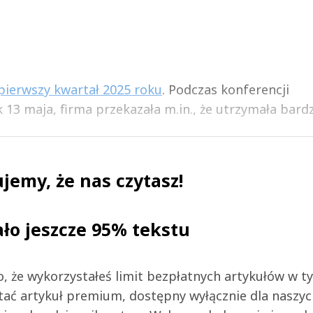
pierwszy kwartał 2025 roku
. Podczas konferencji
13 maja, firma przekazała m.in., że utrzymała bardzo
jemy, że nas czytasz!
ało jeszcze 95% tekstu
 to, że wykorzystałeś limit bezpłatnych artykułów w t
tać artykuł premium, dostępny wyłącznie dla naszy