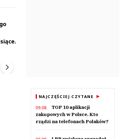
ego
siące.
ek
Szefem być Sezon 2
Marcin Przybysz
▶
▶
NAJCZĘŚCIEJ CZYTANE
TOP 10 aplikacji
09.08.
zakupowych w Polsce. Kto
rządzi na telefonach Polaków?
LPP zwiększa sprzedaż