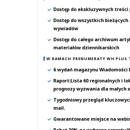
Dostęp do ekskluzywnych treści
Dostęp do wszystkich bieżących 
wywiadów
Dostęp do całego archiwum arty
materiałów dziennikarskich
W RAMACH PRENUMERATY WH PLUS 
6 wydań magazynu Wiadomości H
Raport:Lista 60 regionalnych i l
prognozy wyzwania dla małych s
Tygodniowy przegląd kluczowych 
mail.
Gwarantowane miejsce na webi
Rabat 30% na wybrane raporty