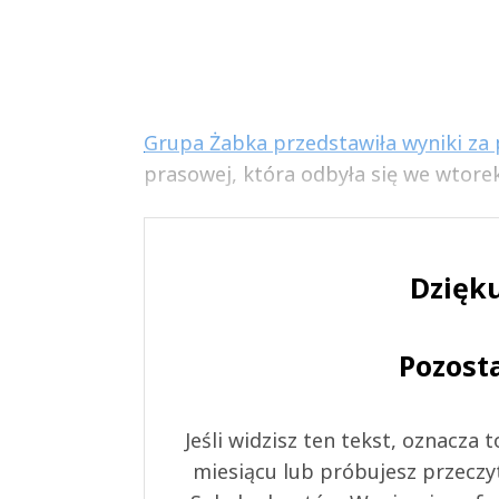
Grupa Żabka przedstawiła wyniki za 
prasowej, która odbyła się we wtorek 
Dzięku
Pozost
Jeśli widzisz ten tekst, oznacza
miesiącu lub próbujesz przeczy