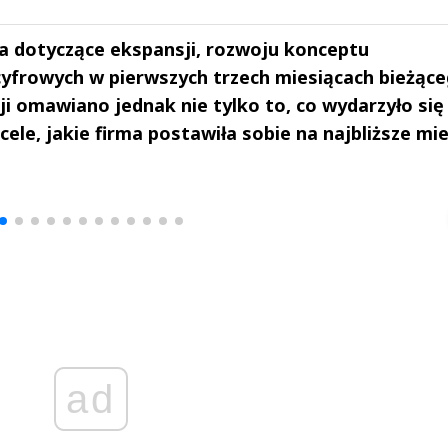
a dotyczące ekspansji, rozwoju konceptu
cyfrowych w pierwszych trzech miesiącach bieżąc
ji omawiano jednak nie tylko to, co wydarzyło się
cele, jakie firma postawiła sobie na najbliższe mie
drzej
Michał Stężalski
FineDiningWe
▶
▶
ad