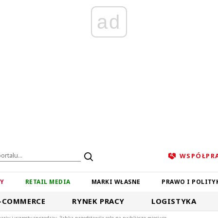
ad
WSPÓŁPR
ZY
RETAIL MEDIA
MARKI WŁASNE
PRAWO I POLITY
-COMMERCE
RYNEK PRACY
LOGISTYKA