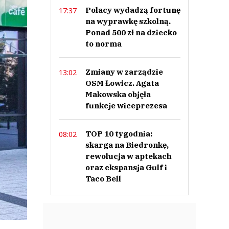
Polacy wydadzą fortunę
17:37
na wyprawkę szkolną.
Ponad 500 zł na dziecko
to norma
Zmiany w zarządzie
13:02
OSM Łowicz. Agata
Makowska objęła
funkcje wiceprezesa
TOP 10 tygodnia:
08:02
skarga na Biedronkę,
rewolucja w aptekach
oraz ekspansja Gulf i
Taco Bell