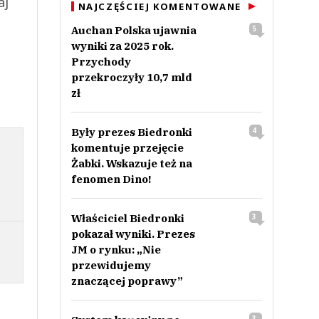
aj
NAJCZĘŚCIEJ KOMENTOWANE
Auchan Polska ujawnia
5
wyniki za 2025 rok.
Przychody
przekroczyły 10,7 mld
zł
Były prezes Biedronki
4
komentuje przejęcie
Żabki. Wskazuje też na
fenomen Dino!
Właściciel Biedronki
3
pokazał wyniki. Prezes
JM o rynku: „Nie
przewidujemy
znaczącej poprawy”
3