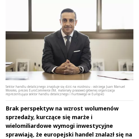
Anuluj
Prześlij komentarz
Sektor handlu detalicznego znajduje się dziś na rozdrożu - ostrzega Juan Manuel
Morales, prezes EuroCommerce (fot. materiały prasowe) głównej organizacja
reprezentująca sektor handlu detalicznego i hurtowego w Europie)
Brak perspektyw na wzrost wolumenów
sprzedaży, kurczące się marże i
wielomiliardowe wymogi inwestycyjne
sprawiają, że europejski handel znalazł się na