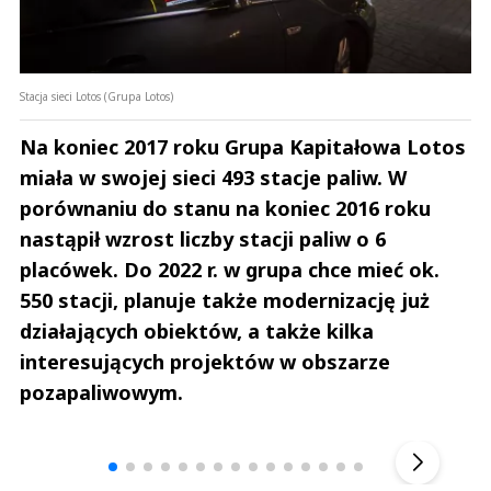
Stacja sieci Lotos (Grupa Lotos)
Na koniec 2017 roku Grupa Kapitałowa Lotos
miała w swojej sieci 493 stacje paliw. W
porównaniu do stanu na koniec 2016 roku
nastąpił wzrost liczby stacji paliw o 6
placówek. Do 2022 r. w grupa chce mieć ok.
550 stacji, planuje także modernizację już
działających obiektów, a także kilka
interesujących projektów w obszarze
pozapaliwowym.
Andrzej i Marta Sterniccy
Marta i 
▶