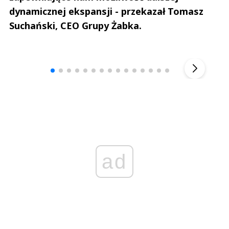
dynamicznej ekspansji - przekazał Tomasz
Suchański, CEO Grupy Żabka.
Andrzej i Marta Sterniccy
Marta i 
▶
ad