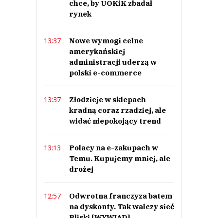
chce, by UOKiK zbadał
rynek
Nowe wymogi celne
13:37
amerykańskiej
administracji uderzą w
polski e-commerce
Złodzieje w sklepach
13:37
kradną coraz rzadziej, ale
widać niepokojący trend
Polacy na e-zakupach w
13:13
Temu. Kupujemy mniej, ale
drożej
Odwrotna franczyza batem
12:57
na dyskonty. Tak walczy sieć
Bliski [WYWIAD]