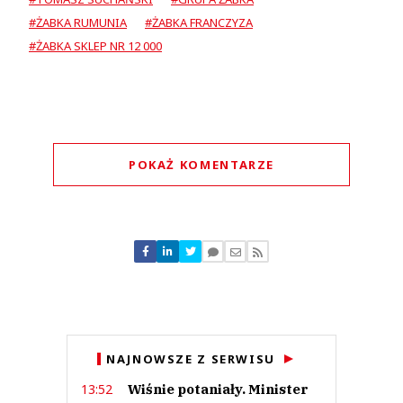
#ŻABKA RUMUNIA
#ŻABKA FRANCZYZA
#ŻABKA SKLEP NR 12 000
POKAŻ KOMENTARZE
Komentarze (
0
)
Nie znaleziono komentarzy
Zostaw swoje komentarze
Imię (Wymagane)
Anuluj
NAJNOWSZE Z SERWISU
Prześlij komentarz
Wiśnie potaniały. Minister
13:52