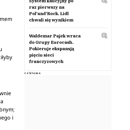
System kaucyjny po
3
raz pierwszy na
Pol‘and‘Rock. Lidl
izmem
chwali się wynikiem
Waldemar Pajek wraca
2
do Grupy Eurocash.
u
Pokieruje ekspansją
pięciu sieci
iłyby
franczyzowych
ównie
na
obnym;
wego i