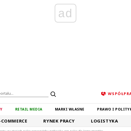
ad
WSPÓŁPR
ZY
RETAIL MEDIA
MARKI WŁASNE
PRAWO I POLITY
-COMMERCE
RYNEK PRACY
LOGISTYKA