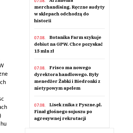
AI zmienia
07.08.
merchandising. Ręczne audyty
w sklepach odchodzą do
historii
Botanika Farm szykuje
07.08.
debiut na GPW. Chce pozyskać
15 mln zł
ą
 W
Frisco ma nowego
07.08.
zne
dyrektora handlowego. Były
ych
menedżer Żabki i Biedronki z
nietypowym apelem
sc
Lisek znika z Pyszne.pl.
07.08.
ach
Finał głośnego sojuszu po
)
agresywnej rekrutacji
chu