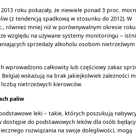
013 roku pokazały, że niewiele ponad 3 proc. moc
paliw (z tendencją spadkową w stosunku do 2012). W
c., również mniej niż w porównywalnym okresie roku
– ze względu na używane systemy monitoringu – istni
aniających sprzedaży alkoholu osobom nietrzeźwym 
ch wprowadzono całkowity lub częściowy zakaz sprz
 Belgia) wskazują na brak jakiejkolwiek zależności m
a liczbą nietrzeźwych kierowców.
ach paliw
podstawowe leki – takie, których poszukują nabywc
w dostępie do podstawowych leków dla osób będąc
piecznego rozwiązania na swoje dolegliwości, mogą