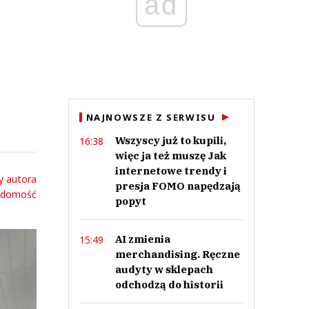
ad
NAJNOWSZE Z SERWISU
Wszyscy już to kupili,
16:38
więc ja też muszę Jak
internetowe trendy i
y autora
presja FOMO napędzają
adomość
popyt
AI zmienia
15:49
merchandising. Ręczne
audyty w sklepach
odchodzą do historii