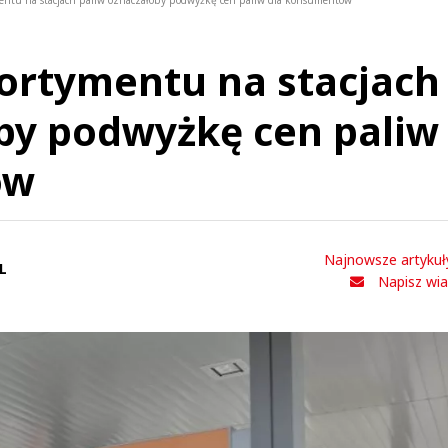
entu na stacjach paliw oznaczałoby podwyżkę cen paliw dla konsumentów
ortymentu na stacjach
by podwyżkę cen paliw
ów
Najnowsze artykuł
L
Napisz wi