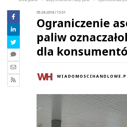
Strona główna
Sklepy convenience i stacje paliw
Ograniczenie asortym
>
>
05.04.2018 / 15:51
Ograniczenie as
paliw oznaczało
dla konsument
WIADOMOSCIHANDLOWE.P