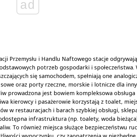
ad
acji Przemysłu i Handlu Naftowego stacje odgrywaj
podstawowych potrzeb gospodarki i społeczeństwa.
zczających się samochodem, spełniają one analogic
sowe oraz porty rzeczne, morskie i lotnicze dla inn
paliw prowadzona jest bowiem kompleksowa obsługa
wa kierowcy i pasażerowie korzystają z toalet, miej
w w restauracjach i barach szybkiej obsługi, sklep
odostępna infrastruktura (np. toalety, woda bieżąca
paliw. To również miejsca służące bezpieczeństwu ru
liwości wypoczynku, czy zaopatrzenia w niezbędne