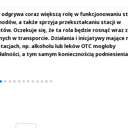
odgrywa coraz większą rolę w funkcjonowaniu st
hodów, a także sprzyja przekształcaniu stacji w
tów. Oczekuje się, że ta rola będzie rosnąć wraz 
ych w transporcie. Działania i inicjatywy mające 
stacjach, np. alkoholu lub leków OTC mogłoby
alności, a tym samym koniecznością podniesienia
drzej
Michał Stężalski
FineDiningWe
▶
▶