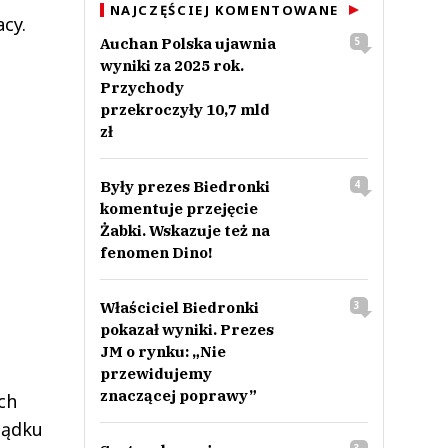
NAJCZĘŚCIEJ KOMENTOWANE
cy.
Auchan Polska ujawnia
5
wyniki za 2025 rok.
Przychody
przekroczyły 10,7 mld
zł
Były prezes Biedronki
4
komentuje przejęcie
Żabki. Wskazuje też na
fenomen Dino!
Właściciel Biedronki
3
pokazał wyniki. Prezes
JM o rynku: „Nie
przewidujemy
znaczącej poprawy”
ch
ządku