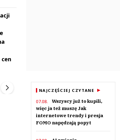
acji
ze
na
 cen
ek
Szefem być Sezon 2
Marcin Przybysz
▶
▶
NAJCZĘŚCIEJ CZYTANE
Wszyscy już to kupili,
07.08.
więc ja też muszę Jak
internetowe trendy i presja
FOMO napędzają popyt