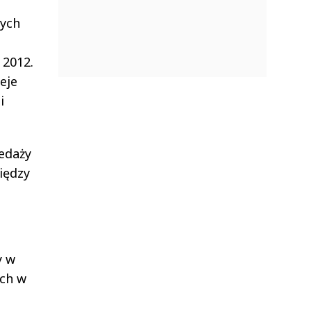
nych
 2012.
eje
i
edaży
iędzy
y w
ych w