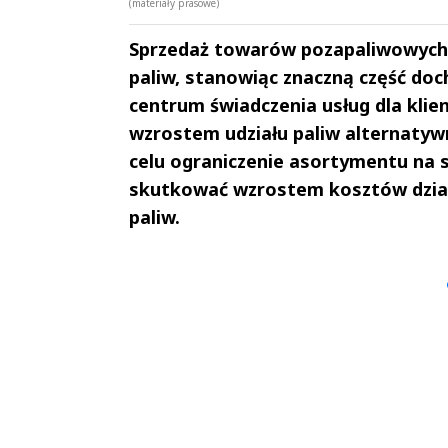
(materiały prasowe)
Sprzedaż towarów pozapaliwowych 
paliw, stanowiąc znaczną część doc
centrum świadczenia usług dla klien
wzrostem udziału paliw alternatywn
celu ograniczenie asortymentu na 
skutkować wzrostem kosztów dział
paliw.
Andrzej i Marta
Marta i An
Sterniccy
Sterniccy
▶
▶