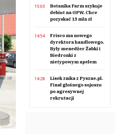
Botanika Farm szykuje
15:03
debiut na GPW. Chce
pozyskać 15 mln zł
Frisco ma nowego
14:54
dyrektora handlowego.
Były menedżer Żabki i
Biedronki z
nietypowym apelem
Lisek znika z Pyszne.pl.
14:28
Finał głośnego sojuszu
po agresywnej
rekrutacji