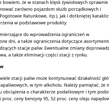
e bowiem, że w stanach klęsk żywiołowych sprawnie
cjonować zarówno pojazdom służb porządkowych i
 Pogotowie Ratunkowe, itp.), jak i dotkniętej katakl
trzenia w podstawowe produkty.
 zmierzające do wprowadzenia ograniczeń w
lone dni, a także ograniczenia dotyczące asortyment
dzących stacje paliw. Ewentualne zmiany doprowadz
 a także eliminacji części stacji z rynku.
iw
iele stacji paliw może kontynuować działalność gł
zapaliwowych, w tym alkoholu. Należy pamiętać, że 
iu obciążenia o charakterze podatkowym i tym pod
 proc. ceny benzyny 95, 52 proc. ceny oleju napędo