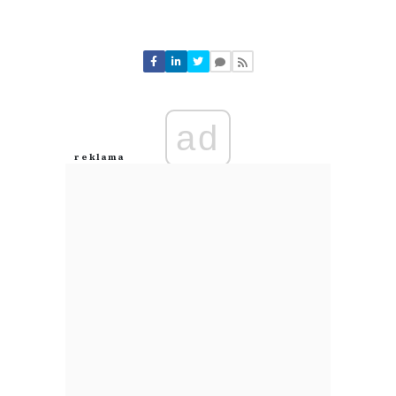
Komentarze (
0
)
Nie znaleziono komentarzy
Zostaw swoje komentarze
Imię (Wymagane)
ad
Anuluj
Prześlij komentarz