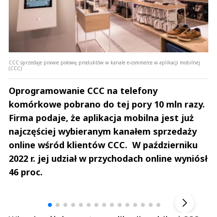
CCC sprzedaje prawie połowę produktów w kanale e-commerce w aplikacji mobilnej
(CCC)
Oprogramowanie CCC na telefony
komórkowe pobrano do tej pory 10 mln razy.
Firma podaje, że aplikacja mobilna jest już
najczęściej wybieranym kanałem sprzedaży
online wśród klientów CCC. W październiku
2022 r. jej udział w przychodach online wyniósł
46 proc.
Andrzej i Marta Sterniccy
Marta i 
▶