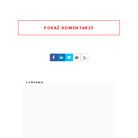
POKAŻ KOMENTARZE
Komentarze (
0
)
Nie znaleziono komentarzy
Zostaw swoje komentarze
Imię (Wymagane)
Anuluj
Prześlij komentarz