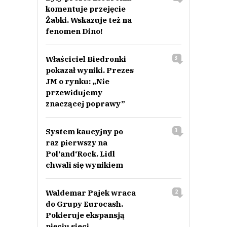
komentuje przejęcie
Żabki. Wskazuje też na
fenomen Dino!
Właściciel Biedronki
3
pokazał wyniki. Prezes
JM o rynku: „Nie
przewidujemy
znaczącej poprawy”
System kaucyjny po
3
raz pierwszy na
Pol‘and‘Rock. Lidl
chwali się wynikiem
Waldemar Pajek wraca
2
do Grupy Eurocash.
Pokieruje ekspansją
pięciu sieci