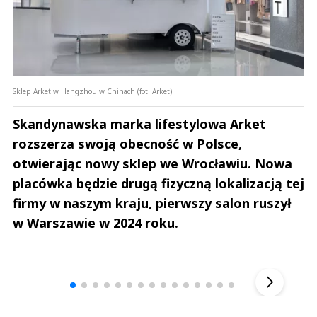
Sklep Arket w Hangzhou w Chinach (fot. Arket)
Skandynawska marka lifestylowa Arket
rozszerza swoją obecność w Polsce,
otwierając nowy sklep we Wrocławiu. Nowa
placówka będzie drugą fizyczną lokalizacją tej
firmy w naszym kraju, pierwszy salon ruszył
w Warszawie w 2024 roku.
Andrzej i Marta Sterniccy
Marta i 
▶