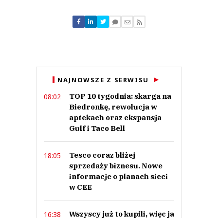
Komentarze (
0
)
Nie znaleziono komentarzy
Zostaw swoje komentarze
Imię (Wymagane)
Anuluj
NAJNOWSZE Z SERWISU
Prześlij komentarz
TOP 10 tygodnia: skarga na
08:02
Biedronkę, rewolucja w
aptekach oraz ekspansja
Gulf i Taco Bell
Tesco coraz bliżej
18:05
sprzedaży biznesu. Nowe
informacje o planach sieci
w CEE
Wszyscy już to kupili, więc ja
16:38