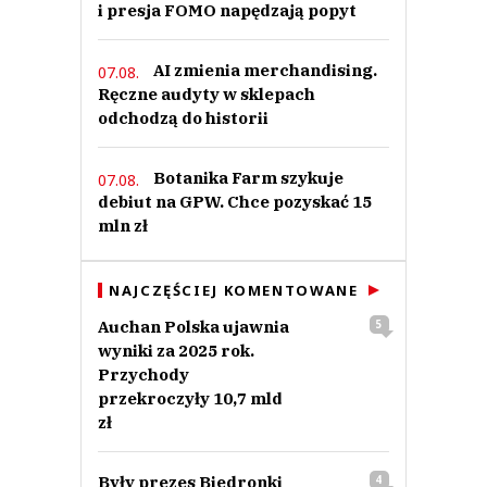
i presja FOMO napędzają popyt
AI zmienia merchandising.
07.08.
Ręczne audyty w sklepach
odchodzą do historii
Botanika Farm szykuje
07.08.
debiut na GPW. Chce pozyskać 15
mln zł
NAJCZĘŚCIEJ KOMENTOWANE
Auchan Polska ujawnia
5
wyniki za 2025 rok.
Przychody
przekroczyły 10,7 mld
zł
Były prezes Biedronki
4