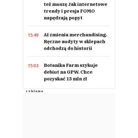
też muszę Jak internetowe
trendy i presja FOMO
napędzają popyt
AI zmienia merchandising.
15:49
Ręczne audyty w sklepach
odchodzą do historii
Botanika Farm szykuje
15:03
debiut na GPW. Chce
pozyskać 15 mln zł