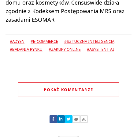
domu oraz kosmetyków. Censuswide działa
zgodnie z Kodeksem Postępowania MRS oraz
zasadami ESOMAR.
#ADYEN
#E-COMMERCE
#SZTUCZNA INTELIGENCJA
#BADANIA RYNKU
#ZAKUPY ONLINE
#ASYSTENT AI
POKAŻ KOMENTARZE
Komentarze (
0
)
Nie znaleziono komentarzy
Zostaw swoje komentarze
Imię (Wymagane)