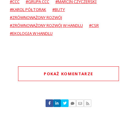
#CCC
#GRUPA CCC
#MARCIN CZYCZERSKI
#KAROL PÓŁTORAK
#BUTY
#ZRÓWNOWAŻONY ROZWÓJ
#ZRÓWNOWAŻONY ROZWÓJ W HANDLU
#CSR
#EKOLOGIA W HANDLU
POKAŻ KOMENTARZE
Komentarze (
0
)
Nie znaleziono komentarzy
Zostaw swoje komentarze
Imię (Wymagane)
Anuluj