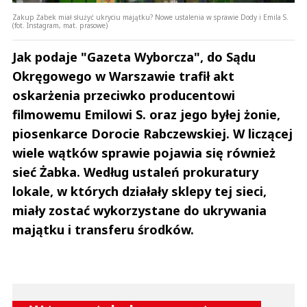
Zakup Żabek miał służyć ukryciu majątku? Nowe ustalenia w sprawie Dody i Emila S.
(fot. Instagram, mat. prasowe)
Jak podaje "Gazeta Wyborcza", do Sądu
Okręgowego w Warszawie trafił akt
oskarżenia przeciwko producentowi
filmowemu Emilowi S. oraz jego byłej żonie,
piosenkarce Dorocie Rabczewskiej. W liczącej
wiele wątków sprawie pojawia się również
sieć Żabka. Według ustaleń prokuratury
lokale, w których działały sklepy tej sieci,
miały zostać wykorzystane do ukrywania
majątku i transferu środków.