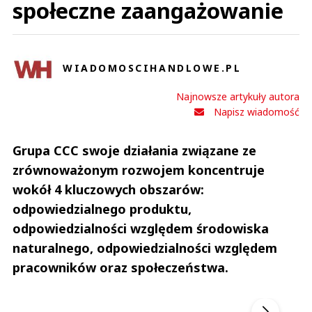
społeczne zaangażowanie
WIADOMOSCIHANDLOWE.PL
Najnowsze artykuły autora
Napisz wiadomość
Grupa CCC swoje działania związane ze
zrównoważonym rozwojem koncentruje
wokół 4 kluczowych obszarów:
odpowiedzialnego produktu,
odpowiedzialności względem środowiska
naturalnego, odpowiedzialności względem
pracowników oraz społeczeństwa.
Andrzej i Marta Sterniccy
Marta i 
▶