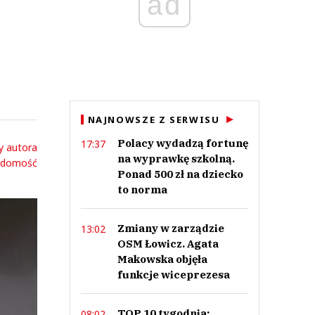
ad
NAJNOWSZE Z SERWISU
Polacy wydadzą fortunę
17:37
y autora
na wyprawkę szkolną.
adomość
Ponad 500 zł na dziecko
to norma
Zmiany w zarządzie
13:02
OSM Łowicz. Agata
Makowska objęła
funkcje wiceprezesa
TOP 10 tygodnia:
08:02