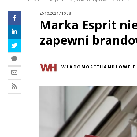
Strona główna
Sklepy odzieżowe, obuwnicze i sportowe
Marka Esprit 
>
>
26.10.2024 / 10:38
Marka Esprit nie
zapewni brando
WIADOMOSCIHANDLOWE.P