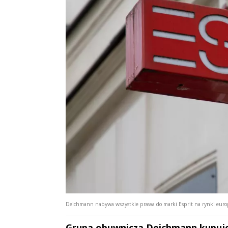
Deichmann nabywa wszystkie prawa do marki Esprit na rynki europe
Grupa obuwnicza Deichmann kupuje 