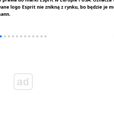
ane logo Esprit nie znikną z rynku, bo będzie je 
mann.
drzej
Michał Stężalski
FineDiningWe
▶
▶
ad