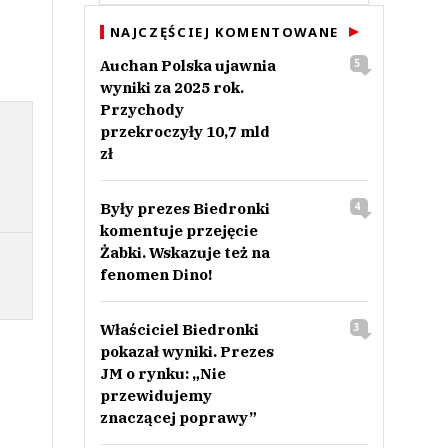
NAJCZĘŚCIEJ KOMENTOWANE
Auchan Polska ujawnia
5
wyniki za 2025 rok.
Przychody
przekroczyły 10,7 mld
zł
Były prezes Biedronki
4
komentuje przejęcie
Żabki. Wskazuje też na
fenomen Dino!
Właściciel Biedronki
3
pokazał wyniki. Prezes
JM o rynku: „Nie
przewidujemy
znaczącej poprawy”