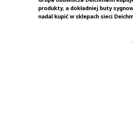
produkty, a dokładniej buty sygnow
nadal kupić w sklepach sieci Deich
Andrzej i Marta
Marta i An
Sterniccy
Sterniccy
▶
▶