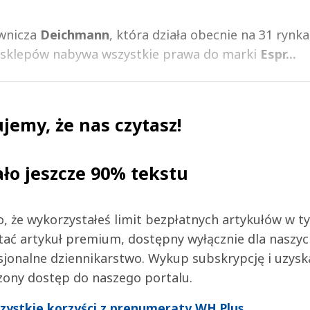
wnicza
Deichmann
, która działa obecnie na 31 rynk
s. sklepów nabywa wszystkie prawa do marki
Espr...
jemy, że nas czytasz!
ało jeszcze 90% tekstu
 to, że wykorzystałeś limit bezpłatnych artykułów w t
tać artykuł premium, dostępny wyłącznie dla naszy
jonalne dziennikarstwo. Wykup subskrypcję i uzysk
zony dostęp do naszego portalu.
wszystkie korzyści z prenumeraty WH Plus