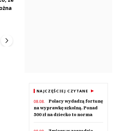
można
ek
Szefem być Sezon 2
Marcin Przybysz
▶
▶
NAJCZĘŚCIEJ CZYTANE
Polacy wydadzą fortunę
08.08.
na wyprawkę szkolną. Ponad
500 zł na dziecko to norma
Zmiany w zarządzie