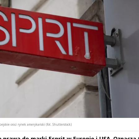
jskie oraz rynek amerykański (fot. Shutterstock)
prawa do marki Esprit w Europie i USA. Oznacza t