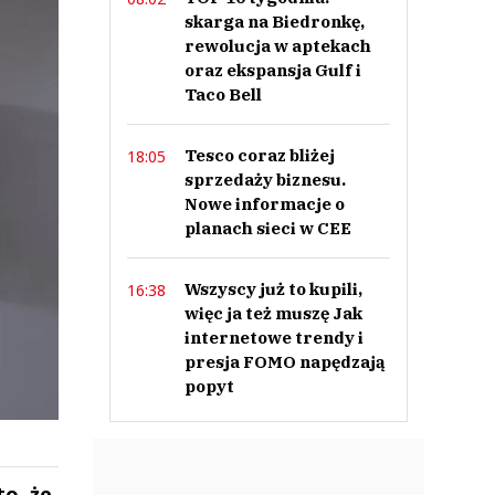
skarga na Biedronkę,
rewolucja w aptekach
oraz ekspansja Gulf i
Taco Bell
Tesco coraz bliżej
18:05
sprzedaży biznesu.
Nowe informacje o
planach sieci w CEE
Wszyscy już to kupili,
16:38
więc ja też muszę Jak
internetowe trendy i
presja FOMO napędzają
popyt
o, że