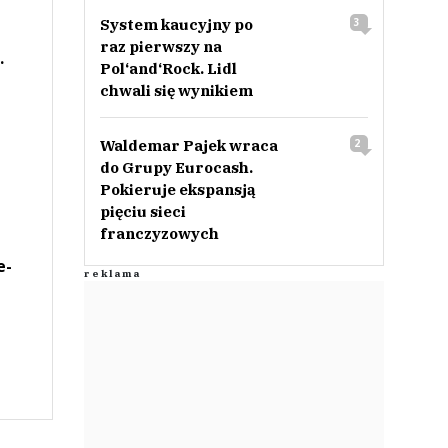
System kaucyjny po
3
raz pierwszy na
.
Pol‘and‘Rock. Lidl
chwali się wynikiem
Waldemar Pajek wraca
2
do Grupy Eurocash.
Pokieruje ekspansją
pięciu sieci
franczyzowych
e-