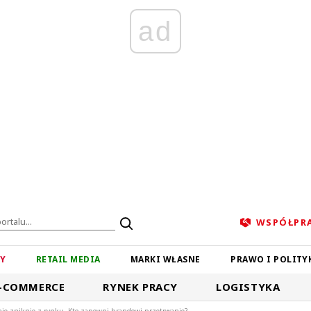
ad
WSPÓŁPR
ZY
RETAIL MEDIA
MARKI WŁASNE
PRAWO I POLITY
-COMMERCE
RYNEK PRACY
LOGISTYKA