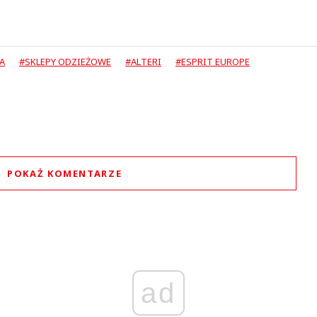
A
#SKLEPY ODZIEŻOWE
#ALTERI
#ESPRIT EUROPE
POKAŻ KOMENTARZE
Komentarze (
0
)
Nie znaleziono komentarzy
staw swoje komentarze
Imię (Wymagane)
ad