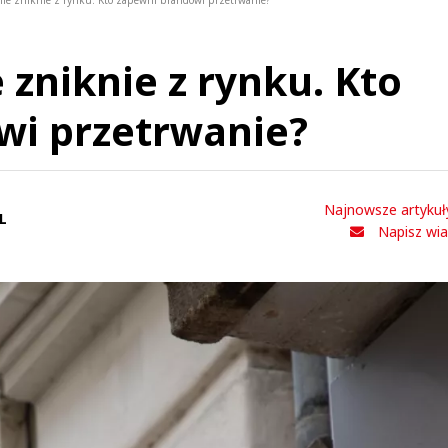
nie zniknie z rynku. Kto zapewni brandowi przetrwanie?
 zniknie z rynku. Kto
wi przetrwanie?
Najnowsze artykuł
L
Napisz wi