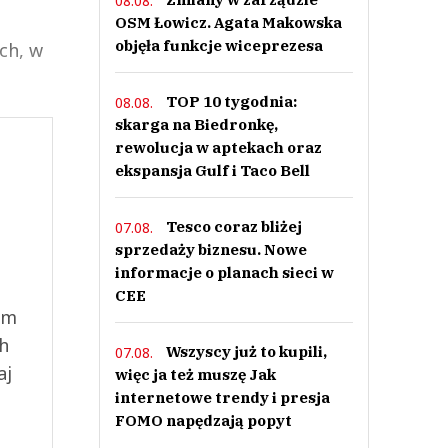
08.08.
OSM Łowicz. Agata Makowska
objęła funkcje wiceprezesa
ach, w
TOP 10 tygodnia:
08.08.
skarga na Biedronkę,
rewolucja w aptekach oraz
ekspansja Gulf i Taco Bell
Tesco coraz bliżej
07.08.
sprzedaży biznesu. Nowe
informacje o planach sieci w
CEE
ym
ch
Wszyscy już to kupili,
07.08.
aj
więc ja też muszę Jak
internetowe trendy i presja
FOMO napędzają popyt