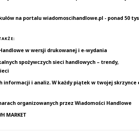
kułów na portalu wiadomoscihandlowe.pl - ponad 50 tys
TAKŻE:
andlowe w wersji drukowanej i e-wydania
okalnych spożywczych sieci handlowych – trendy,
ieci
informacji i analiz. W każdy piątek w twojej skrzynce 
narach organizowanych przez Wiadomości Handlowe
 WH MARKET