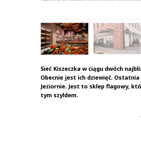
OBACZ GALERIĘ
[9 ZDJĘĆ]
Sieć Kiszeczka w ciągu dwóch najbl
Obecnie jest ich dziewięć. Ostatnia
Jeziornie. Jest to sklep flagowy, 
tym szyldem.
Andrzej i Marta
Marta i An
Sterniccy
Sterniccy
▶
▶