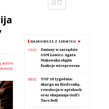
ad
ija
y
NAJNOWSZE Z SERWISU
Zmiany w zarządzie
13:02
OSM Łowicz. Agata
Makowska objęła
y autora
funkcje wiceprezesa
adomość
TOP 10 tygodnia:
08:02
skarga na Biedronkę,
rewolucja w aptekach
oraz ekspansja Gulf i
Taco Bell