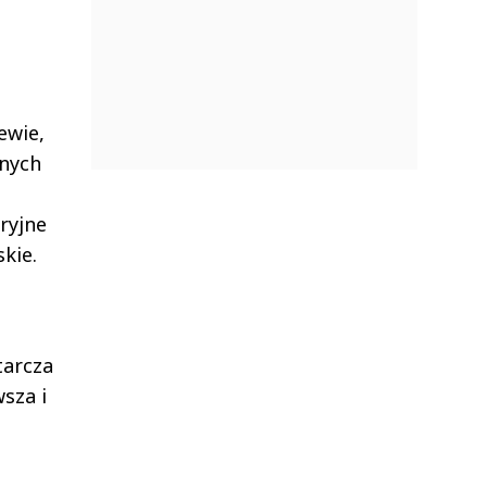
ewie,
jnych
ryjne
kie.
tarcza
sza i