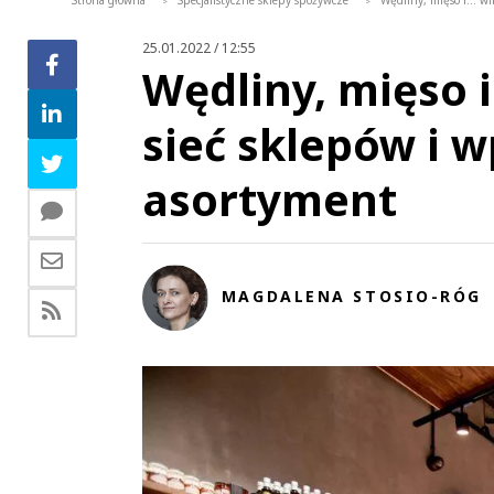
Strona główna
Specjalistyczne sklepy spożywcze
Wędliny, mięso i… wi
>
>
25.01.2022 / 12:55
Wędliny, mięso i
sieć sklepów i 
asortyment
MAGDALENA STOSIO-RÓG