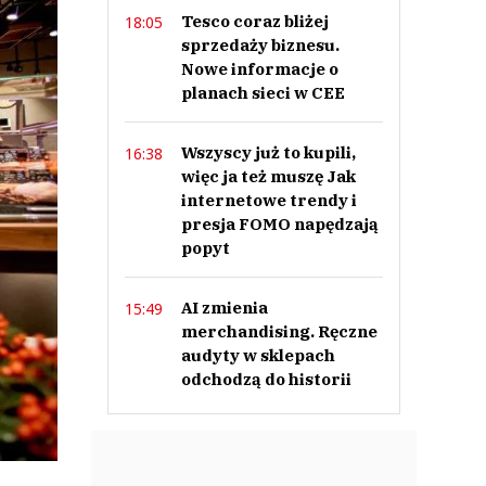
Tesco coraz bliżej
18:05
sprzedaży biznesu.
Nowe informacje o
planach sieci w CEE
Wszyscy już to kupili,
16:38
więc ja też muszę Jak
internetowe trendy i
presja FOMO napędzają
popyt
AI zmienia
15:49
merchandising. Ręczne
audyty w sklepach
odchodzą do historii