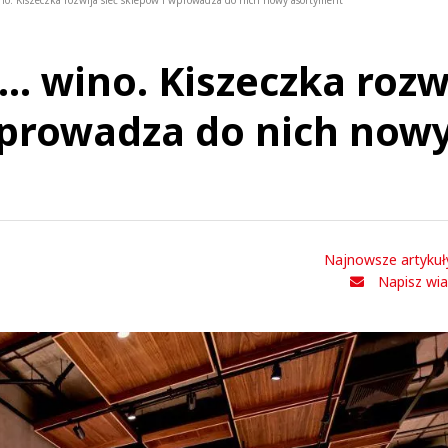
no. Kiszeczka rozwija sieć sklepów i wprowadza do nich nowy asortyment
… wino. Kiszeczka rozw
wprowadza do nich now
Najnowsze artykuł
Napisz wi