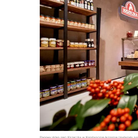
Flagowy sklep sieci Kiszeczka w Konstancinie-Jeziornie (materiały pr