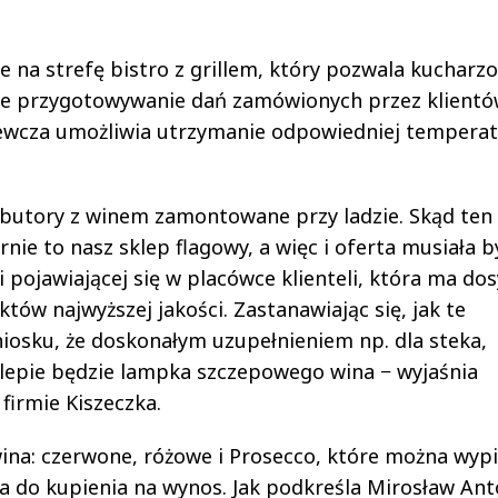
ce na strefę bistro z grillem, który pozwala kucharz
ące przygotowywanie dań zamówionych przez klientó
zewcza umożliwia utrzymanie odpowiedniej tempera
ybutory z winem zamontowane przy ladzie. Skąd ten
nie to nasz sklep flagowy, a więc i oferta musiała b
 i pojawiającej się w placówce klienteli, która ma do
ów najwyższej jakości. Zastanawiając się, jak te
niosku, że doskonałym uzupełnieniem np. dla steka,
klepie będzie lampka szczepowego wina − wyjaśnia
 firmie Kiszeczka.
wina: czerwone, różowe i Prosecco, które można wypi
a do kupienia na wynos. Jak podkreśla Mirosław Ant