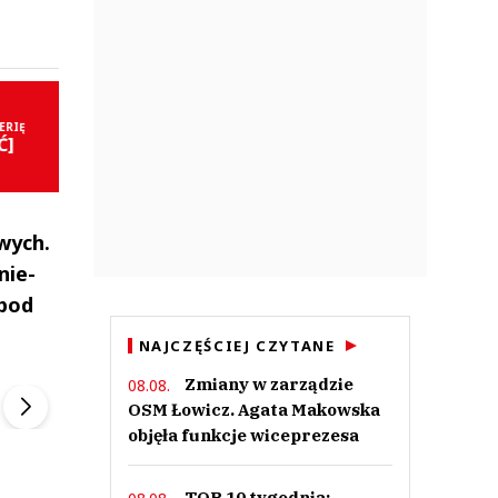
ERIĘ
Ć]
wych.
nie-
 pod
NAJCZĘŚCIEJ CZYTANE
ek
Szefem być Sezon 2
Marcin Przybysz
▶
▶
Zmiany w zarządzie
08.08.
OSM Łowicz. Agata Makowska
objęła funkcje wiceprezesa
TOP 10 tygodnia: