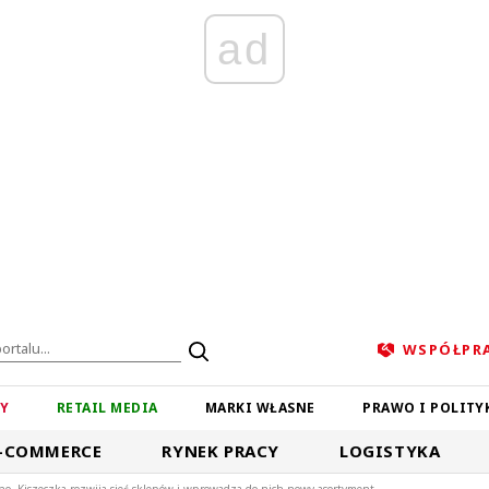
ad
WSPÓŁPR
ZY
RETAIL MEDIA
MARKI WŁASNE
PRAWO I POLITY
-COMMERCE
RYNEK PRACY
LOGISTYKA