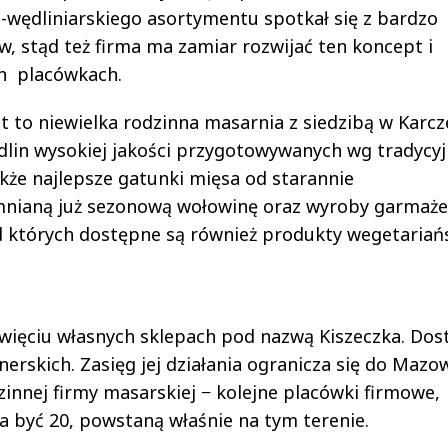
-wędliniarskiego asortymentu spotkał się z bardzo
, stąd też firma ma zamiar rozwijać ten koncept i
h placówkach.
est to niewielka rodzinna masarnia z siedzibą w Karcz
ędlin wysokiej jakości przygotowywanych wg tradycy
że najlepsze gatunki mięsa od starannie
ianą już sezonową wołowinę oraz wyroby garmaże
 których dostępne są również produkty wegetariańs
więciu własnych sklepach pod nazwą Kiszeczka. Dos
erskich. Zasięg jej działania ogranicza się do Mazow
dzinnej firmy masarskiej − kolejne placówki firmowe,
a być 20, powstaną właśnie na tym terenie.