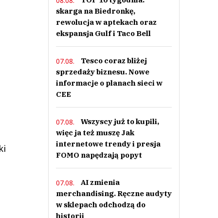
08.08.
skarga na Biedronkę,
rewolucja w aptekach oraz
ekspansja Gulf i Taco Bell
Tesco coraz bliżej
07.08.
sprzedaży biznesu. Nowe
informacje o planach sieci w
CEE
Wszyscy już to kupili,
07.08.
więc ja też muszę Jak
internetowe trendy i presja
ki
FOMO napędzają popyt
AI zmienia
07.08.
merchandising. Ręczne audyty
w sklepach odchodzą do
historii