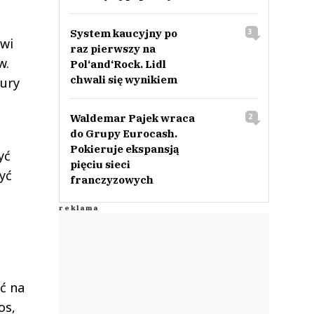
System kaucyjny po
3
owi
raz pierwszy na
w.
Pol‘and‘Rock. Lidl
chwali się wynikiem
tury
Waldemar Pajek wraca
2
do Grupy Eurocash.
Pokieruje ekspansją
yć
pięciu sieci
syć
franczyzowych
ć na
os,