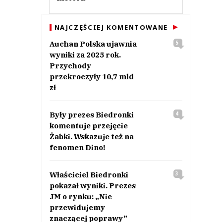
NAJCZĘŚCIEJ KOMENTOWANE
Auchan Polska ujawnia
5
wyniki za 2025 rok.
Przychody
przekroczyły 10,7 mld
zł
Były prezes Biedronki
4
komentuje przejęcie
Żabki. Wskazuje też na
fenomen Dino!
Właściciel Biedronki
3
pokazał wyniki. Prezes
JM o rynku: „Nie
przewidujemy
znaczącej poprawy”