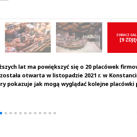
ZOBACZ GAL
[9 ZDJĘ
iższych lat ma powiększyć się o 20 placówek firmo
 została otwarta w listopadzie 2021 r. w Konstanci
który pokazuje jak mogą wyglądać kolejne placówki
drzej
Michał Stężalski
FineDiningWe
▶
▶